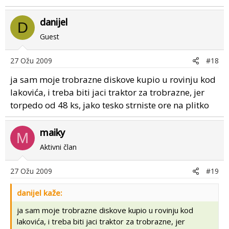
danijel
D
Guest
27 Ožu 2009
#18
ja sam moje trobrazne diskove kupio u rovinju kod
lakovića, i treba biti jaci traktor za trobrazne, jer
torpedo od 48 ks, jako tesko strniste ore na plitko
maiky
M
Aktivni član
27 Ožu 2009
#19
danijel kaže:
ja sam moje trobrazne diskove kupio u rovinju kod
lakovića, i treba biti jaci traktor za trobrazne, jer