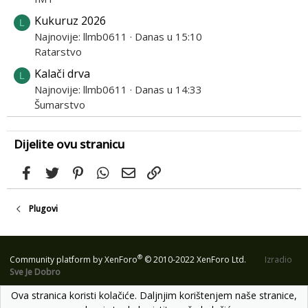
Kukuruz 2026
L
Najnovije: llmb0611
Danas u 15:10
Ratarstvo
Kalači drva
L
Najnovije: llmb0611
Danas u 14:33
Šumarstvo
Dijelite ovu stranicu
Facebook
Twitter
Pinterest
WhatsApp
Email
Link
Plugovi
®
Community platform by XenForo
© 2010-2022 XenForo Ltd.
Izradio
Sve Je Dobro
Ova stranica koristi kolačiće. Daljnjim korištenjem naše stranice,