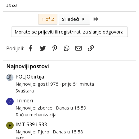
zeza
Last
1 of 2
Slijedeći
Morate se prijaviti ili registrirati za slanje odgovora.
Facebook
Twitter
Pinterest
WhatsApp
Email
Link
Podijeli:
Najnoviji postovi
POLJObirtija
Najnovije: gost1975
prije 51 minuta
Svaštara
Trimeri
Z
Najnovije: zborce
Danas u 15:59
Ručna mehanizacija
IMT 539 i 533
P
Najnovije: Pjero
Danas u 15:58
IMT