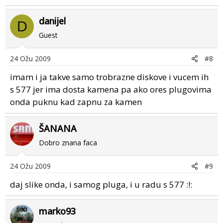
danijel
D
Guest
24 Ožu 2009
#8
imam i ja takve samo trobrazne diskove i vucem ih
s 577 jer ima dosta kamena pa ako ores plugovima
onda puknu kad zapnu za kamen
ŠANANA
Dobro znana faca
24 Ožu 2009
#9
daj slike onda, i samog pluga, i u radu s 577 :!:
marko93