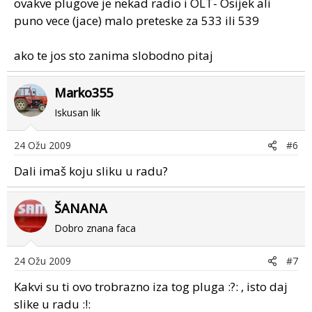
ovakve plugove je nekad radio i OLT- Osijek ali
puno vece (jace) malo preteske za 533 ili 539
ako te jos sto zanima slobodno pitaj
Marko355
Iskusan lik
24 Ožu 2009
#6
Dali imaš koju sliku u radu?
ŠANANA
Dobro znana faca
24 Ožu 2009
#7
Kakvi su ti ovo trobrazno iza tog pluga :?: , isto daj
slike u radu :!: