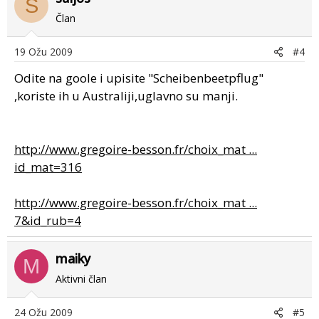
S
Član
19 Ožu 2009
#4
Odite na goole i upisite "Scheibenbeetpflug"
,koriste ih u Australiji,uglavno su manji.
http://www.gregoire-besson.fr/choix_mat ...
id_mat=316
http://www.gregoire-besson.fr/choix_mat ...
7&id_rub=4
maiky
M
Aktivni član
24 Ožu 2009
#5