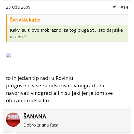
25 Ožu 2009
#14
ŠANANA kaže:
Kakvi su ti ovo trobrazno iza tog pluga :?: , isto daj slike
u radu :!:
to ih jedan tip radi u Rovinju
plugovi su vise za odvorivati vinograd i za
navorivati vinograd ali nisu jaki jer je tom sve
obican brodski lim
ŠANANA
Dobro znana faca