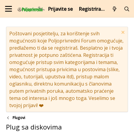
Prijavite se
Registrirajte se
Poštovani posjetitelju, za korištenje svih
mogućnosti koje Poljoprivredni Forum omogućuje,
predlažemo ti da se registriraš. Besplatno je i tvoja
privatnost je potpuno zaštićena. Registracija ti
omogućuje pristup svim kategorijama i temama,
mogućnost pristupa privicima u postovima (slike,
video, tutorijali, uputstva itd), pristup malom
oglasniku, direktnu komunikaciju s članovima
putem privatnih poruka, automatsko praćenje
tema od interesa i još mnogo toga. Veselimo se
tvojoj prijavi! ❤️
Plugovi
Plug sa diskovima