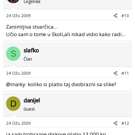
Legenda
24 Ožu 2009
#10
Zanimljiva stvarčica...
Učio sam o tome u školi,ali nikad vidio kako radi...
slafko
S
Član
24 Ožu 2009
#11
@maiky: koliko si platio taj dvobrazni sa slike?
danijel
D
Guest
24 Ožu 2009
#12
ja sam trobrazne diskove platio 13 000 kn