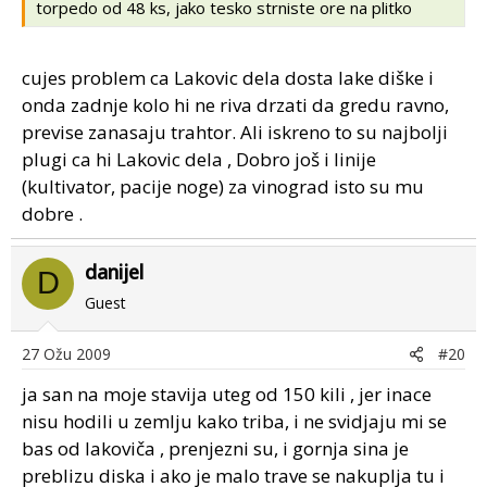
torpedo od 48 ks, jako tesko strniste ore na plitko
cujes problem ca Lakovic dela dosta lake diške i
onda zadnje kolo hi ne riva drzati da gredu ravno,
previse zanasaju trahtor. Ali iskreno to su najbolji
plugi ca hi Lakovic dela , Dobro još i linije
(kultivator, pacije noge) za vinograd isto su mu
dobre .
danijel
D
Guest
27 Ožu 2009
#20
ja san na moje stavija uteg od 150 kili , jer inace
nisu hodili u zemlju kako triba, i ne svidjaju mi se
bas od lakoviča , prenjezni su, i gornja sina je
preblizu diska i ako je malo trave se nakuplja tu i