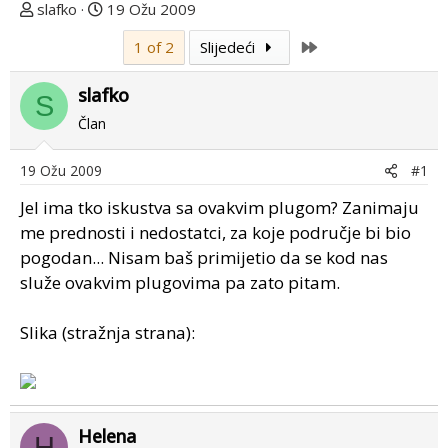
T
D
slafko
19 Ožu 2009
e
a
Last
1 of 2
Slijedeći
m
t
u
u
slafko
p
m
S
o
p
Član
k
r
r
v
19 Ožu 2009
#1
e
o
Jel ima tko iskustva sa ovakvim plugom? Zanimaju
n
g
u
p
me prednosti i nedostatci, za koje područje bi bio
o
o
pogodan... Nisam baš primijetio da se kod nas
s
služe ovakvim plugovima pa zato pitam.
t
a
Slika (stražnja strana):
Helena
H