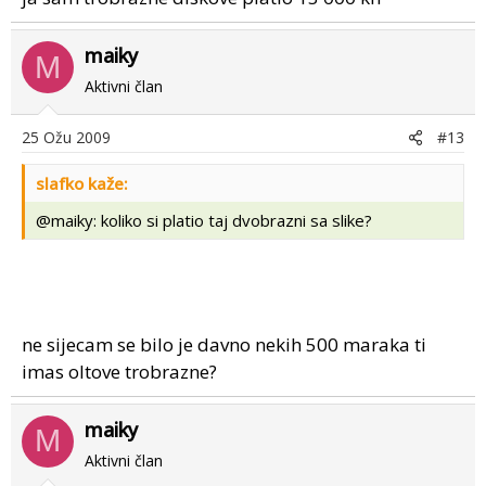
maiky
M
Aktivni član
25 Ožu 2009
#13
slafko kaže:
@maiky: koliko si platio taj dvobrazni sa slike?
ne sijecam se bilo je davno nekih 500 maraka ti
imas oltove trobrazne?
maiky
M
Aktivni član