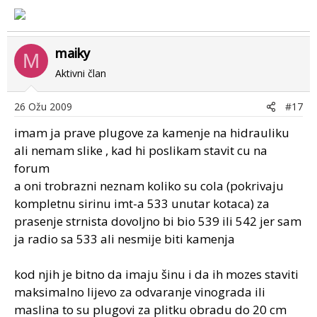
maiky
M
Aktivni član
26 Ožu 2009
#17
imam ja prave plugove za kamenje na hidrauliku
ali nemam slike , kad hi poslikam stavit cu na
forum
a oni trobrazni neznam koliko su cola (pokrivaju
kompletnu sirinu imt-a 533 unutar kotaca) za
prasenje strnista dovoljno bi bio 539 ili 542 jer sam
ja radio sa 533 ali nesmije biti kamenja
kod njih je bitno da imaju šinu i da ih mozes staviti
maksimalno lijevo za odvaranje vinograda ili
maslina to su plugovi za plitku obradu do 20 cm