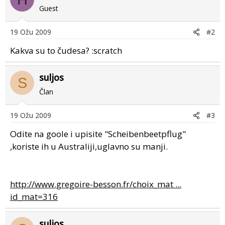
Guest
19 Ožu 2009
#2
Kakva su to čudesa? :scratch
suljos
S
Član
19 Ožu 2009
#3
Odite na goole i upisite "Scheibenbeetpflug"
,koriste ih u Australiji,uglavno su manji.
http://www.gregoire-besson.fr/choix_mat ...
id_mat=316
suljos