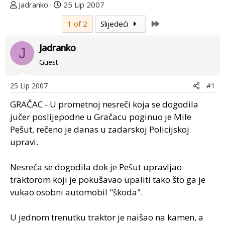
T
D
Jadranko
25 Lip 2007
e
a
Last
1 of 2
Slijedeći
m
t
u
u
Jadranko
p
m
J
o
p
Guest
k
r
r
v
25 Lip 2007
#1
e
o
GRAČAC - U prometnoj nesreči koja se dogodila
n
g
u
p
jučer poslijepodne u Gračacu poginuo je Mile
o
o
Pešut, rečeno je danas u zadarskoj Policijskoj
s
upravi.
t
a
Nesreča se dogodila dok je Pešut upravljao
traktorom koji je pokušavao upaliti tako što ga je
vukao osobni automobil "škoda".
U jednom trenutku traktor je naišao na kamen, a