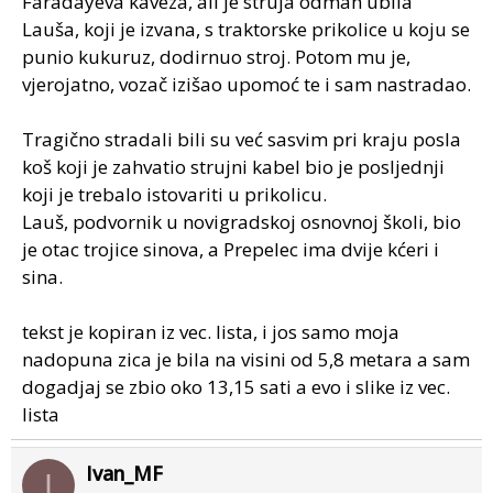
Faradayeva kaveza, ali je struja odmah ubila
Lauša, koji je izvana, s traktorske prikolice u koju se
punio kukuruz, dodirnuo stroj. Potom mu je,
vjerojatno, vozač izišao upomoć te i sam nastradao.
Tragično stradali bili su već sasvim pri kraju posla
koš koji je zahvatio strujni kabel bio je posljednji
koji je trebalo istovariti u prikolicu.
Lauš, podvornik u novigradskoj osnovnoj školi, bio
je otac trojice sinova, a Prepelec ima dvije kćeri i
sina.
tekst je kopiran iz vec. lista, i jos samo moja
nadopuna zica je bila na visini od 5,8 metara a sam
dogadjaj se zbio oko 13,15 sati a evo i slike iz vec.
lista
Ivan_MF
I