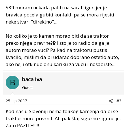
539 moram nekada paliti na sarafciger, jer je
bravica pocela gubiti kontakt, pa se mora rijesiti
neke stvari "direktno"...
No koliko je to kamen morao biti da se traktor
preko njega prevrne?!? I sto je to radio da ga je
autom morao vuci? Pa kad na traktoru pustis
kvacilo, mislim da bi udarac dobrano ostetio auto,
ako ne, i otkinuo onu kariku za vucu i nosac iste...
baca Iva
B
Guest
25 Lip 2007
#3
Kod nas u Slavoniji nema tolikog kamenja da bi se
traktor moro privrnit. Al ipak štaj sigurno siguno je.
Zato PAZITE!!!!!