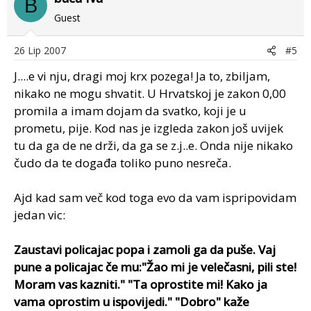
B
Guest
26 Lip 2007
#5
J....e vi nju, dragi moj krx pozega! Ja to, zbiljam,
nikako ne mogu shvatit. U Hrvatskoj je zakon 0,00
promila a imam dojam da svatko, koji je u
prometu, pije. Kod nas je izgleda zakon još uvijek
tu da ga de ne drži, da ga se z.j..e. Onda nije nikako
čudo da te događa toliko puno nesreča.
Ajd kad sam več kod toga evo da vam ispripovidam
jedan vic:
Zaustavi policajac popa i zamoli ga da puše. Vaj
pune a policajac če mu:"Žao mi je velečasni, pili ste!
Moram vas kazniti." "Ta oprostite mi! Kako ja
vama oprostim u ispovijedi." "Dobro" kaže