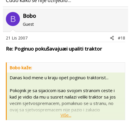
Čudo kako se nije ozlijedio...
Bobo
B
Guest
21 Lis 2007
#18
Re: Poginuo pokušavajuæi upaliti traktor
Bobo kaže:
Danas kod mene u kraju opet poginuo traktorist...
Pokojnik je sa sijacicom isao svojom stranom ceste i
kad je vidio da mu u susret nailazi veliki traktor sa jos
vecim sjetvospremacem, pomaknuo se u stranu, no
ovaj sa sjetvospremacem nije pazio i zakacio
Više...
covijekovu sijacicu sjetvospremacem, traktor se
prevrnuo u kanal i poklopio djeda koji je na mijestu
preminuo...