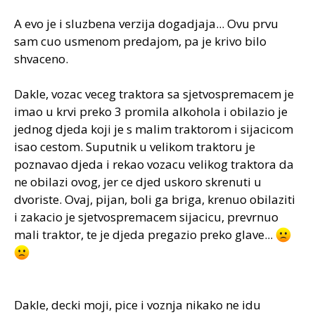
A evo je i sluzbena verzija dogadjaja... Ovu prvu
sam cuo usmenom predajom, pa je krivo bilo
shvaceno.
Dakle, vozac veceg traktora sa sjetvospremacem je
imao u krvi preko 3 promila alkohola i obilazio je
jednog djeda koji je s malim traktorom i sijacicom
isao cestom. Suputnik u velikom traktoru je
poznavao djeda i rekao vozacu velikog traktora da
ne obilazi ovog, jer ce djed uskoro skrenuti u
dvoriste. Ovaj, pijan, boli ga briga, krenuo obilaziti
i zakacio je sjetvospremacem sijacicu, prevrnuo
mali traktor, te je djeda pregazio preko glave...
Dakle, decki moji, pice i voznja nikako ne idu