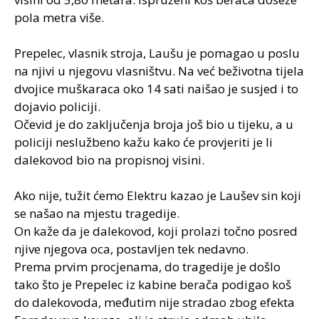
pola metra više.
Prepelec, vlasnik stroja, Laušu je pomagao u poslu
na njivi u njegovu vlasništvu. Na već beživotna tijela
dvojice muškaraca oko 14 sati naišao je susjed i to
dojavio policiji.
Očevid je do zaključenja broja još bio u tijeku, a u
policiji neslužbeno kažu kako će provjeriti je li
dalekovod bio na propisnoj visini.
Ako nije, tužit ćemo Elektru kazao je Laušev sin koji
se našao na mjestu tragedije.
On kaže da je dalekovod, koji prolazi točno posred
njive njegova oca, postavljen tek nedavno.
Prema prvim procjenama, do tragedije je došlo
tako što je Prepelec iz kabine berača podigao koš
do dalekovoda, međutim nije stradao zbog efekta