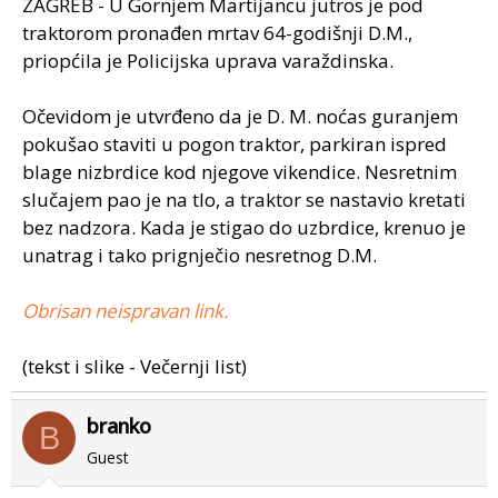
ZAGREB - U Gornjem Martijancu jutros je pod
traktorom pronađen mrtav 64-godišnji D.M.,
priopćila je Policijska uprava varaždinska.
Očevidom je utvrđeno da je D. M. noćas guranjem
pokušao staviti u pogon traktor, parkiran ispred
blage nizbrdice kod njegove vikendice. Nesretnim
slučajem pao je na tlo, a traktor se nastavio kretati
bez nadzora. Kada je stigao do uzbrdice, krenuo je
unatrag i tako prignječio nesretnog D.M.
Obrisan neispravan link.
(tekst i slike - Večernji list)
branko
B
Guest