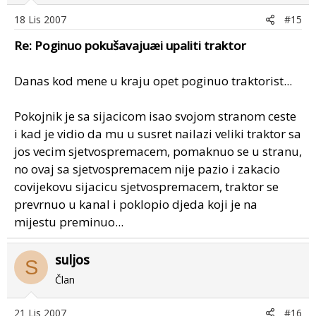
18 Lis 2007
#15
Re: Poginuo pokušavajuæi upaliti traktor
Danas kod mene u kraju opet poginuo traktorist...
Pokojnik je sa sijacicom isao svojom stranom ceste
i kad je vidio da mu u susret nailazi veliki traktor sa
jos vecim sjetvospremacem, pomaknuo se u stranu,
no ovaj sa sjetvospremacem nije pazio i zakacio
covijekovu sijacicu sjetvospremacem, traktor se
prevrnuo u kanal i poklopio djeda koji je na
mijestu preminuo...
suljos
S
Član
21 Lis 2007
#16