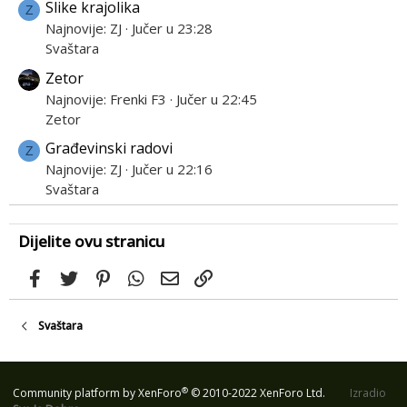
Slike krajolika
Z
Najnovije: ZJ
Jučer u 23:28
Svaštara
Zetor
Najnovije: Frenki F3
Jučer u 22:45
Zetor
Građevinski radovi
Z
Najnovije: ZJ
Jučer u 22:16
Svaštara
Dijelite ovu stranicu
Facebook
Twitter
Pinterest
WhatsApp
Email
Link
Svaštara
®
Community platform by XenForo
© 2010-2022 XenForo Ltd.
Izradio