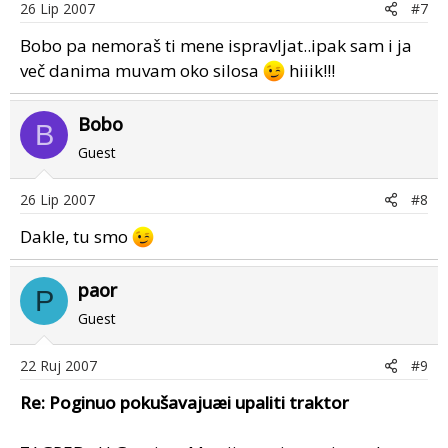
26 Lip 2007
#7
Bobo pa nemoraš ti mene ispravljat..ipak sam i ja
več danima muvam oko silosa
hiiik!!!
Bobo
B
Guest
26 Lip 2007
#8
Dakle, tu smo
paor
P
Guest
22 Ruj 2007
#9
Re: Poginuo pokušavajuæi upaliti traktor