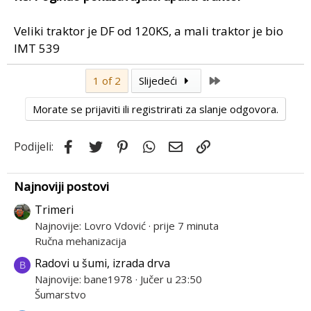
Veliki traktor je DF od 120KS, a mali traktor je bio
IMT 539
Last
1 of 2
Slijedeći
Morate se prijaviti ili registrirati za slanje odgovora.
Facebook
Twitter
Pinterest
WhatsApp
Email
Link
Podijeli:
Najnoviji postovi
Trimeri
Najnovije: Lovro Vdović
prije 7 minuta
Ručna mehanizacija
Radovi u šumi, izrada drva
B
Najnovije: bane1978
Jučer u 23:50
Šumarstvo