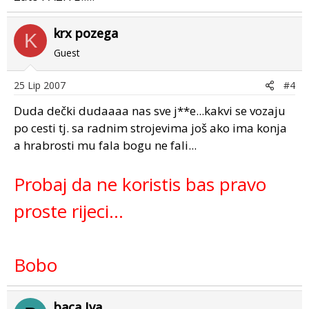
krx pozega
K
Guest
25 Lip 2007
#4
Duda dečki dudaaaa nas sve j**e...kakvi se vozaju
po cesti tj. sa radnim strojevima još ako ima konja
a hrabrosti mu fala bogu ne fali...
Probaj da ne koristis bas pravo
proste rijeci...
Bobo
baca Iva