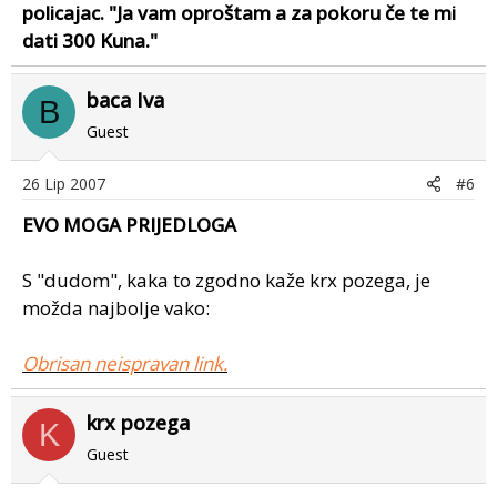
policajac. "Ja vam oproštam a za pokoru če te mi
dati 300 Kuna."
baca Iva
B
Guest
26 Lip 2007
#6
EVO MOGA PRIJEDLOGA
S "dudom", kaka to zgodno kaže krx pozega, je
možda najbolje vako:
Obrisan neispravan link.
krx pozega
K
Guest