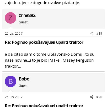
zajedno, jer se dogode ovakve pizdarije.
zrine892
Z
Guest
25 Lis 2007
#19
Re: Poginuo pokušavajuæi upaliti traktor
e da citao sam o tome u Slavonsko Domu...to su
nase novine...i to je bio IMT-e i Masey Ferguson
traktor...
Bobo
B
Guest
25 Lis 2007
#20
Re: Poginuo pokušavajuæi upaliti traktor