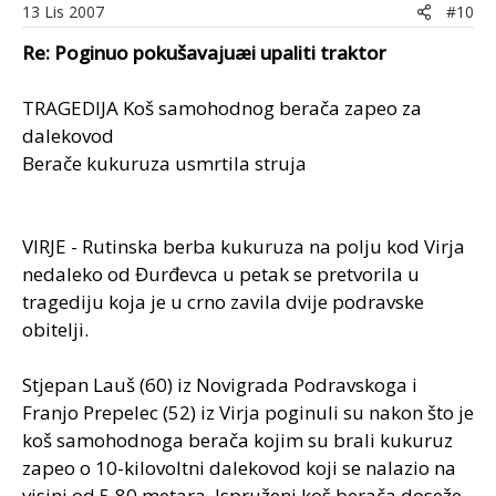
13 Lis 2007
#10
Re: Poginuo pokušavajuæi upaliti traktor
TRAGEDIJA Koš samohodnog berača zapeo za
dalekovod
Berače kukuruza usmrtila struja
VIRJE - Rutinska berba kukuruza na polju kod Virja
nedaleko od Đurđevca u petak se pretvorila u
tragediju koja je u crno zavila dvije podravske
obitelji.
Stjepan Lauš (60) iz Novigrada Podravskoga i
Franjo Prepelec (52) iz Virja poginuli su nakon što je
koš samohodnoga berača kojim su brali kukuruz
zapeo o 10-kilovoltni dalekovod koji se nalazio na
visini od 5,80 metara. Ispruženi koš berača doseže