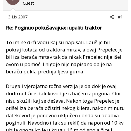
Guest
13 Lis 2007
#11
Re: Poginuo pokušavajuæi upaliti traktor
To im ne drži vodu kaj su napisali. Lauš je bil
pokraj kotača od traktora mrtav, a ovaj Prepelec je
bil iza berača mrtav tak da nikak Prepelec nije išel
ovom u pomoć. I nigdje nije napisano da je na
beraču pukla prednja ljeva guma.
Druga i vjerojatno točna verzija je da dok je ovaj
dodirnul žice dalekovod je izbačen iz pogona. Oni
nisu skužili kaj se dešava. Nakon toga Prepelec je
otišel iza berača očistiti nekog kilera, nakon minutu
dalekovod je ponovno uključen i onda su obadva
poginuli. Navodno ( tak su rekli) da napon od 10 kv
ubija onoga ko je u krugu 16 m od spoja žice i