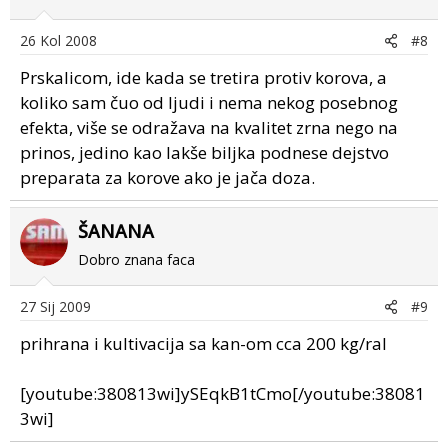
26 Kol 2008
#8
Prskalicom, ide kada se tretira protiv korova, a
koliko sam čuo od ljudi i nema nekog posebnog
efekta, više se odražava na kvalitet zrna nego na
prinos, jedino kao lakše biljka podnese dejstvo
preparata za korove ako je jača doza.
ŠANANA
Dobro znana faca
27 Sij 2009
#9
prihrana i kultivacija sa kan-om cca 200 kg/ral
[youtube:380813wi]ySEqkB1tCmo[/youtube:38081
3wi]