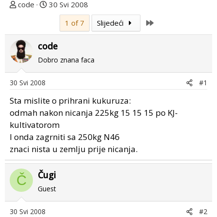
T
D
code
30 Svi 2008
e
a
Last
1 of 7
Slijedeći
m
t
u
u
code
p
m
o
p
Dobro znana faca
k
r
r
v
30 Svi 2008
#1
e
o
Sta mislite o prihrani kukuruza:
n
g
u
p
odmah nakon nicanja 225kg 15 15 15 po KJ-
o
o
kultivatorom
s
I onda zagrniti sa 250kg N46
t
znaci nista u zemlju prije nicanja.
a
Čugi
Č
Guest
30 Svi 2008
#2