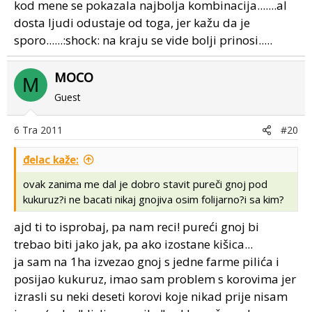
kod mene se pokazala najbolja kombinacija.......al
dosta ljudi odustaje od toga, jer kažu da je
sporo......:shock: na kraju se vide bolji prinosi.....
MOCO
M
Guest
6 Tra 2011
#20
đelac kaže:
ovak zanima me dal je dobro stavit pureči gnoj pod
kukuruz?i ne bacati nikaj gnojiva osim folijarno?i sa kim?
ajd ti to isprobaj, pa nam reci! pureći gnoj bi
trebao biti jako jak, pa ako izostane kišica...
ja sam na 1ha izvezao gnoj s jedne farme pilića i
posijao kukuruz, imao sam problem s korovima jer
izrasli su neki deseti korovi koje nikad prije nisam