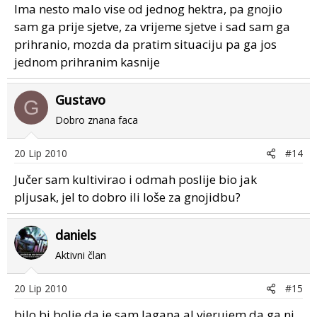
Ima nesto malo vise od jednog hektra, pa gnojio
sam ga prije sjetve, za vrijeme sjetve i sad sam ga
prihranio, mozda da pratim situaciju pa ga jos
jednom prihranim kasnije
Gustavo
G
Dobro znana faca
20 Lip 2010
#14
Jučer sam kultivirao i odmah poslije bio jak
pljusak, jel to dobro ili loše za gnojidbu?
daniels
Aktivni član
20 Lip 2010
#15
bilo bi bolje da je sam lagana al vjerujem da ga ni