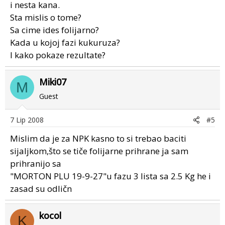
i nesta kana.
Sta mislis o tome?
Sa cime ides folijarno?
Kada u kojoj fazi kukuruza?
I kako pokaze rezultate?
Miki07
M
Guest
7 Lip 2008
#5
Mislim da je za NPK kasno to si trebao baciti
sijaljkom,što se tiče folijarne prihrane ja sam
prihranijo sa
"MORTON PLU 19-9-27"u fazu 3 lista sa 2.5 Kg he i
zasad su odličn
kocol
K