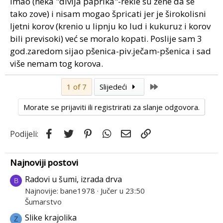
imao (neka "divlja paprika"-rekle su žene da se
tako zove) i nisam mogao špricati jer je širokolisni
ljetni korov (krenio u lipnju ko lud i kukuruz i korov
bili previsoki) već se moralo kopati. Poslije sam 3
god.zaredom sijao pšenica-piv.ječam-pšenica i sad
više nemam tog korova.
Last
1 of 7
Slijedeći
Morate se prijaviti ili registrirati za slanje odgovora.
Facebook
Twitter
Pinterest
WhatsApp
Email
Link
Podijeli:
Najnoviji postovi
Radovi u šumi, izrada drva
B
Najnovije: bane1978
Jučer u 23:50
Šumarstvo
Slike krajolika
Z