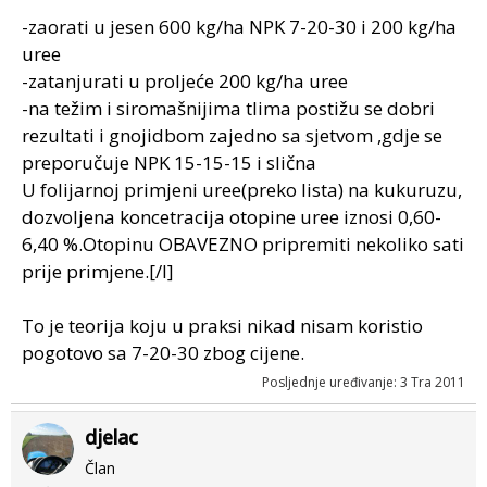
-zaorati u jesen 600 kg/ha NPK 7-20-30 i 200 kg/ha
uree
-zatanjurati u proljeće 200 kg/ha uree
-na težim i siromašnijima tlima postižu se dobri
rezultati i gnojidbom zajedno sa sjetvom ,gdje se
preporučuje NPK 15-15-15 i slična
U folijarnoj primjeni uree(preko lista) na kukuruzu,
dozvoljena koncetracija otopine uree iznosi 0,60-
6,40 %.Otopinu OBAVEZNO pripremiti nekoliko sati
prije primjene.[/I]
To je teorija koju u praksi nikad nisam koristio
pogotovo sa 7-20-30 zbog cijene.
Posljednje uređivanje:
3 Tra 2011
djelac
Član