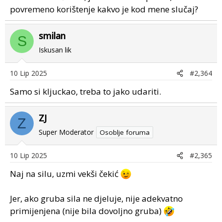
povremeno korištenje kakvo je kod mene slučaj?
smilan
S
Iskusan lik
10 Lip 2025
#2,364
Samo si kljuckao, treba to jako udariti.
ZJ
Z
Super Moderator
Osoblje foruma
10 Lip 2025
#2,365
Naj na silu, uzmi vekši čekić
Jer, ako gruba sila ne djeluje, nije adekvatno
primijenjena (nije bila dovoljno gruba)