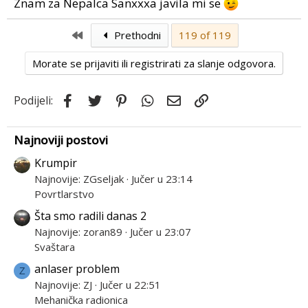
Znam za Nepalca Sanxxxa javila mi se
First
Prethodni
119 of 119
Morate se prijaviti ili registrirati za slanje odgovora.
Facebook
Twitter
Pinterest
WhatsApp
Email
Link
Podijeli:
Najnoviji postovi
Krumpir
Najnovije: ZGseljak
Jučer u 23:14
Povrtlarstvo
Šta smo radili danas 2
Najnovije: zoran89
Jučer u 23:07
Svaštara
anlaser problem
Z
Najnovije: ZJ
Jučer u 22:51
Mehanička radionica