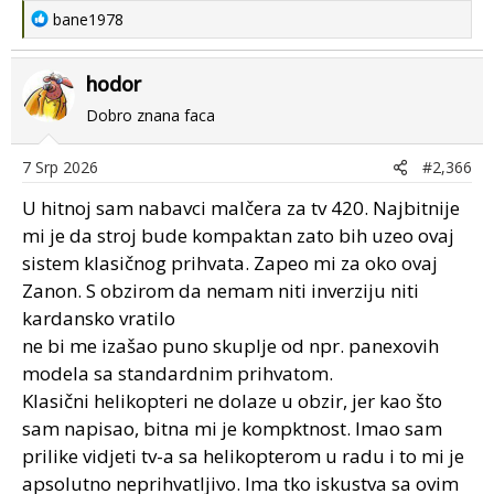
R
bane1978
e
a
hodor
c
t
Dobro znana faca
i
o
7 Srp 2026
#2,366
n
s
U hitnoj sam nabavci malčera za tv 420. Najbitnije
:
mi je da stroj bude kompaktan zato bih uzeo ovaj
sistem klasičnog prihvata. Zapeo mi za oko ovaj
Zanon. S obzirom da nemam niti inverziju niti
kardansko vratilo
ne bi me izašao puno skuplje od npr. panexovih
modela sa standardnim prihvatom.
Klasični helikopteri ne dolaze u obzir, jer kao što
sam napisao, bitna mi je kompktnost. Imao sam
prilike vidjeti tv-a sa helikopterom u radu i to mi je
apsolutno neprihvatljivo. Ima tko iskustva sa ovim