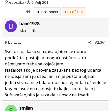
T
D
edosoko
6 Velj 2014
e
a
First
Prethodni
119 of 119
m
t
u
u
bane1978
p
m
B
o
p
Iskusan lik
k
r
r
v
9 Lip 2025
#2,361
e
o
Sve to stoji kako si napisao,bitno je dobro
n
g
u
p
podložiti,i postoji ta mogućnost fa se zub
o
o
ošteti,zato treba sa osjećajem
s
Nažalost ako je osovina zasukana bez tog udarca
t
ne ide,ja sam ju uzeo lani i nije puštala ulje,ali
a
jedna strana nije bila propisno stegnuta i oštetilo je
lagano osovinu na dosjedu kajle,i kajlu,i iako je
štift izašao,bilo je sexa da se osovina izvadi
smilan
S