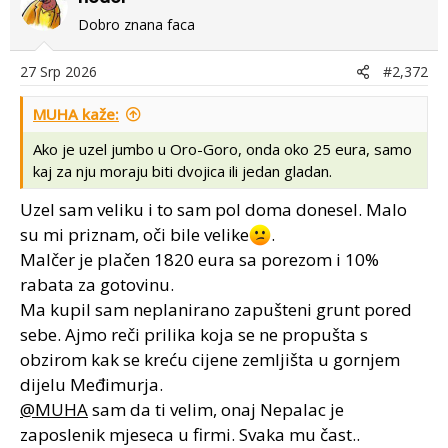
t
Dobro znana faca
i
o
27 Srp 2026
#2,372
n
s
MUHA kaže:
:
Ako je uzel jumbo u Oro-Goro, onda oko 25 eura, samo
kaj za nju moraju biti dvojica ili jedan gladan.
Uzel sam veliku i to sam pol doma donesel. Malo
su mi priznam, oči bile velike
.
Malčer je plačen 1820 eura sa porezom i 10%
rabata za gotovinu.
Ma kupil sam neplanirano zapušteni grunt pored
sebe. Ajmo reči prilika koja se ne propušta s
obzirom kak se kreću cijene zemljišta u gornjem
dijelu Međimurja.
@MUHA
sam da ti velim, onaj Nepalac je
zaposlenik mjeseca u firmi. Svaka mu čast..