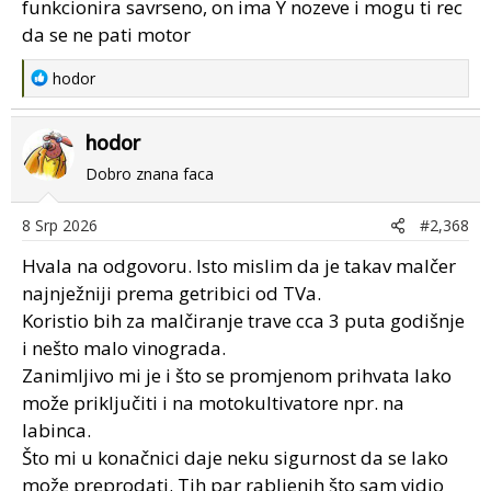
funkcionira savrseno, on ima Y nozeve i mogu ti rec
da se ne pati motor
R
hodor
e
a
hodor
c
t
Dobro znana faca
i
o
8 Srp 2026
#2,368
n
s
Hvala na odgovoru. Isto mislim da je takav malčer
:
najnježniji prema getribici od TVa.
Koristio bih za malčiranje trave cca 3 puta godišnje
i nešto malo vinograda.
Zanimljivo mi je i što se promjenom prihvata lako
može priključiti i na motokultivatore npr. na
labinca.
Što mi u konačnici daje neku sigurnost da se lako
može preprodati. Tih par rabljenih što sam vidio