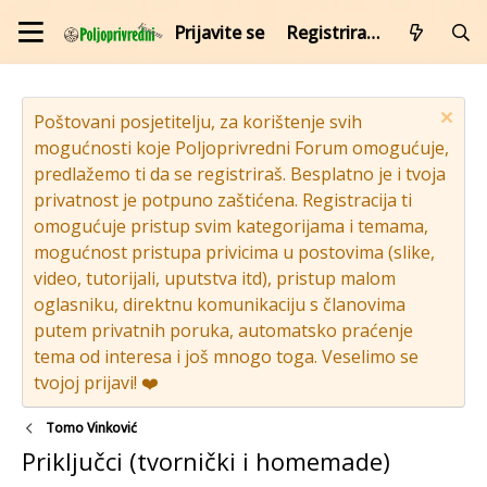
Prijavite se
Registrirajte se
Poštovani posjetitelju, za korištenje svih
mogućnosti koje Poljoprivredni Forum omogućuje,
predlažemo ti da se registriraš. Besplatno je i tvoja
privatnost je potpuno zaštićena. Registracija ti
omogućuje pristup svim kategorijama i temama,
mogućnost pristupa privicima u postovima (slike,
video, tutorijali, uputstva itd), pristup malom
oglasniku, direktnu komunikaciju s članovima
putem privatnih poruka, automatsko praćenje
tema od interesa i još mnogo toga. Veselimo se
tvojoj prijavi! ❤️
Tomo Vinković
Priključci (tvornički i homemade)