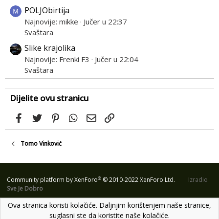
POLJObirtija
Najnovije: mikke
Jučer u 22:37
Svaštara
Slike krajolika
Najnovije: Frenki F3
Jučer u 22:04
Svaštara
Dijelite ovu stranicu
Facebook
Twitter
Pinterest
WhatsApp
Email
Link
Tomo Vinković
®
Community platform by XenForo
© 2010-2022 XenForo Ltd.
Izradio
Sve Je Dobro
Ova stranica koristi kolačiće. Daljnjim korištenjem naše stranice,
suglasni ste da koristite naše kolačiće.