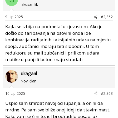
Iskusan lik
9 Lip 2025
#2,362
Kajla se izbija na podmetaču cjevastom. Ako je
došlo do zaribavanja na osovini onda ide
konbinacija radijalnih i aksijalnih udara na mjestu
spoja. Zubčanici moraju biti slobodni. U tom
reduktoru su mali zubčanici i prilikom udara
motike u panj ili beton znaju stradati
draganl
Novi član
10 Lip 2025
#2,363
Uspio sam smrdat navoj od lupanja, a on ni da
mrdne. Pa sam sve bliže onoj ideji da stavim mast.
Kako vam se čini to, jel bi odradilo posao, uz