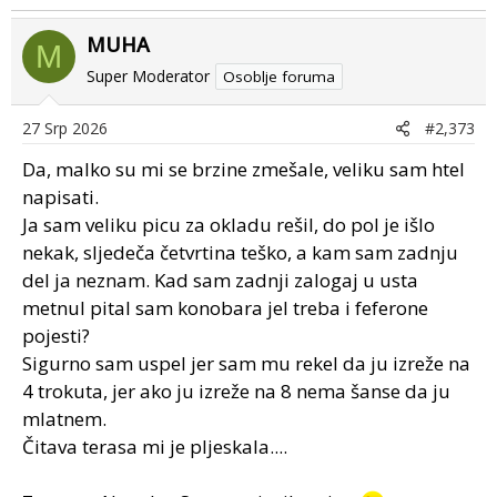
MUHA
M
Super Moderator
Osoblje foruma
27 Srp 2026
#2,373
Da, malko su mi se brzine zmešale, veliku sam htel
napisati.
Ja sam veliku picu za okladu rešil, do pol je išlo
nekak, sljedeča četvrtina teško, a kam sam zadnju
del ja neznam. Kad sam zadnji zalogaj u usta
metnul pital sam konobara jel treba i feferone
pojesti?
Sigurno sam uspel jer sam mu rekel da ju izreže na
4 trokuta, jer ako ju izreže na 8 nema šanse da ju
mlatnem.
Čitava terasa mi je pljeskala....