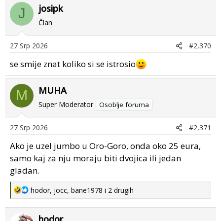
josipk
c
J
t
Član
i
o
27 Srp 2026
#2,370
n
s
se smije znat koliko si se istrosio
:
MUHA
M
Super Moderator
Osoblje foruma
27 Srp 2026
#2,371
Ako je uzel jumbo u Oro-Goro, onda oko 25 eura,
samo kaj za nju moraju biti dvojica ili jedan
gladan.
R
hodor
,
jocc
,
bane1978
i 2 drugih
e
a
hodor
c