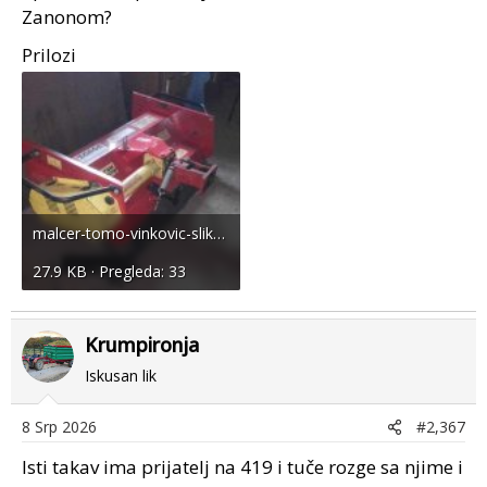
Zanonom?
Prilozi
malcer-tomo-vinkovic-slika-86646240.jpg
27.9 KB · Pregleda: 33
Krumpironja
Iskusan lik
8 Srp 2026
#2,367
Isti takav ima prijatelj na 419 i tuče rozge sa njime i