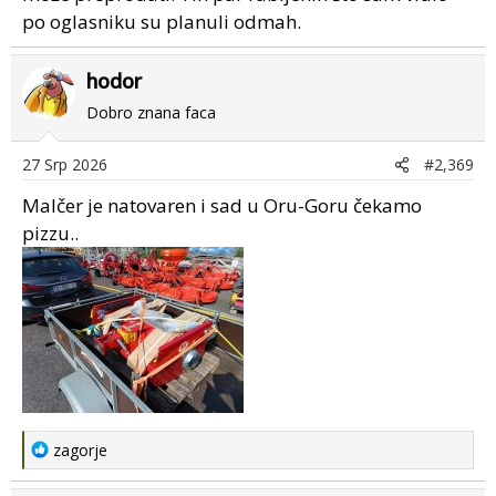
po oglasniku su planuli odmah.
hodor
Dobro znana faca
27 Srp 2026
#2,369
Malčer je natovaren i sad u Oru-Goru čekamo
pizzu..
R
zagorje
e
a