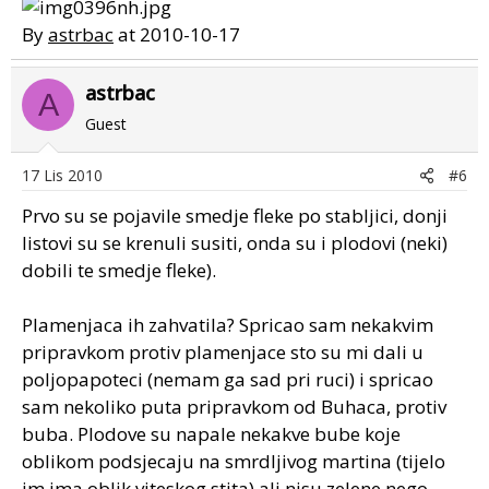
By
astrbac
at 2010-10-17
astrbac
A
Guest
17 Lis 2010
#6
Prvo su se pojavile smedje fleke po stabljici, donji
listovi su se krenuli susiti, onda su i plodovi (neki)
dobili te smedje fleke).
Plamenjaca ih zahvatila? Spricao sam nekakvim
pripravkom protiv plamenjace sto su mi dali u
poljopapoteci (nemam ga sad pri ruci) i spricao
sam nekoliko puta pripravkom od Buhaca, protiv
buba. Plodove su napale nekakve bube koje
oblikom podsjecaju na smrdljivog martina (tijelo
im ima oblik viteskog stita) ali nisu zelene nego