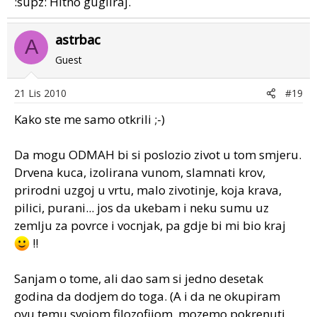
:supz: Hitno gugliraj.
astrbac
A
Guest
21 Lis 2010
#19
Kako ste me samo otkrili ;-)
Da mogu ODMAH bi si poslozio zivot u tom smjeru.
Drvena kuca, izolirana vunom, slamnati krov,
prirodni uzgoj u vrtu, malo zivotinje, koja krava,
pilici, purani... jos da ukebam i neku sumu uz
zemlju za povrce i vocnjak, pa gdje bi mi bio kraj
!!
Sanjam o tome, ali dao sam si jedno desetak
godina da dodjem do toga. (A i da ne okupiram
ovu temu svojom filozofijom, mozemo pokrenuti