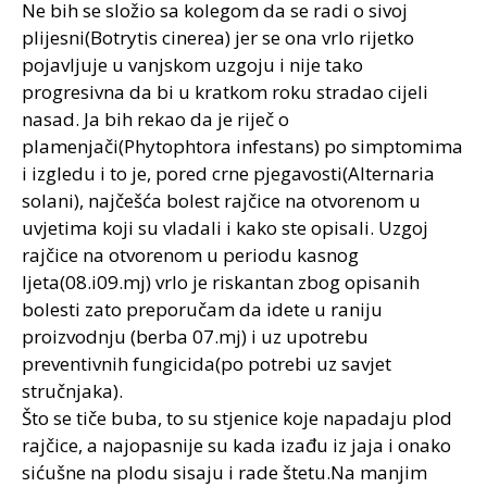
Ne bih se složio sa kolegom da se radi o sivoj
plijesni(Botrytis cinerea) jer se ona vrlo rijetko
pojavljuje u vanjskom uzgoju i nije tako
progresivna da bi u kratkom roku stradao cijeli
nasad. Ja bih rekao da je riječ o
plamenjači(Phytophtora infestans) po simptomima
i izgledu i to je, pored crne pjegavosti(Alternaria
solani), najčešća bolest rajčice na otvorenom u
uvjetima koji su vladali i kako ste opisali. Uzgoj
rajčice na otvorenom u periodu kasnog
ljeta(08.i09.mj) vrlo je riskantan zbog opisanih
bolesti zato preporučam da idete u raniju
proizvodnju (berba 07.mj) i uz upotrebu
preventivnih fungicida(po potrebi uz savjet
stručnjaka).
Što se tiče buba, to su stjenice koje napadaju plod
rajčice, a najopasnije su kada izađu iz jaja i onako
sićušne na plodu sisaju i rade štetu.Na manjim