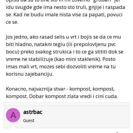
idu svugde gde ima nesto sto truli, gnjije i raspada
se. Kad ne budu imale nista vise za papati, povuci
ce se.
Jos jedno, ako rasad selis u vrt i bojis se da ce mu
biti hladno, natakni teglu (ili prepolovljenu pvc
bocu) preko svakog strukica i to ce ga stititi dok se
vreme ne stabilizuje (kao mini staklenik). Posto
imas mali vrt, mozes sebi dozvoliti vreme na tu
korisnu zajebanciju.
Konacno, najvaznija stvar - kompost, kompost,
kompost. Dobar kompost zlata vredi i cini cuda.
astrbac
A
Guest