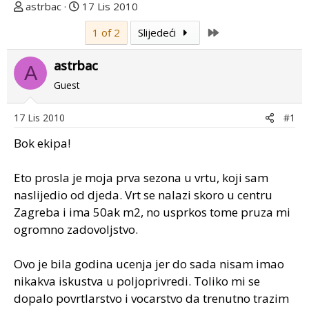
T
D
astrbac
17 Lis 2010
e
a
Last
1 of 2
Slijedeći
m
t
u
u
astrbac
p
m
A
o
p
Guest
k
r
r
v
17 Lis 2010
#1
e
o
Bok ekipa!
n
g
u
p
o
o
Eto prosla je moja prva sezona u vrtu, koji sam
s
naslijedio od djeda. Vrt se nalazi skoro u centru
t
Zagreba i ima 50ak m2, no usprkos tome pruza mi
a
ogromno zadovoljstvo.
Ovo je bila godina ucenja jer do sada nisam imao
nikakva iskustva u poljoprivredi. Toliko mi se
dopalo povrtlarstvo i vocarstvo da trenutno trazim