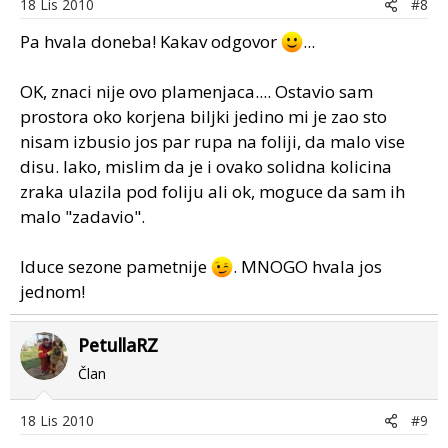
18 Lis 2010
#8
Pa hvala doneba! Kakav odgovor
...
OK, znaci nije ovo plamenjaca.... Ostavio sam
prostora oko korjena biljki jedino mi je zao sto
nisam izbusio jos par rupa na foliji, da malo vise
disu. Iako, mislim da je i ovako solidna kolicina
zraka ulazila pod foliju ali ok, moguce da sam ih
malo "zadavio".
Iduce sezone pametnije
. MNOGO hvala jos
jednom!
PetullaRZ
Član
18 Lis 2010
#9