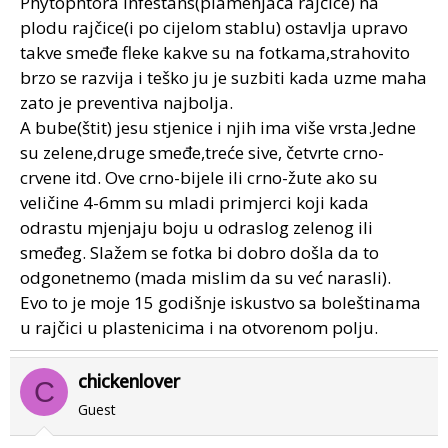
Phytophtora infestans(plamenjača rajčice) na
plodu rajčice(i po cijelom stablu) ostavlja upravo
takve smeđe fleke kakve su na fotkama,strahovito
brzo se razvija i teško ju je suzbiti kada uzme maha
zato je preventiva najbolja.
A bube(štit) jesu stjenice i njih ima više vrsta.Jedne
su zelene,druge smeđe,treće sive, četvrte crno-
crvene itd. Ove crno-bijele ili crno-žute ako su
veličine 4-6mm su mladi primjerci koji kada
odrastu mjenjaju boju u odraslog zelenog ili
smeđeg. Slažem se fotka bi dobro došla da to
odgonetnemo (mada mislim da su već narasli).
Evo to je moje 15 godišnje iskustvo sa boleštinama
u rajčici u plastenicima i na otvorenom polju.
chickenlover
C
Guest