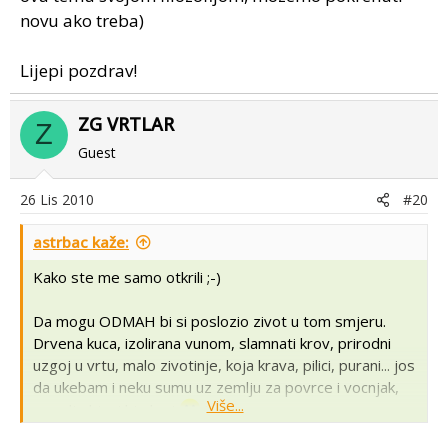
novu ako treba)
Lijepi pozdrav!
ZG VRTLAR
Z
Guest
26 Lis 2010
#20
astrbac kaže:
Kako ste me samo otkrili ;-)
Da mogu ODMAH bi si poslozio zivot u tom smjeru.
Drvena kuca, izolirana vunom, slamnati krov, prirodni
uzgoj u vrtu, malo zivotinje, koja krava, pilici, purani... jos
da ukebam i neku sumu uz zemlju za povrce i vocnjak,
Više...
pa gdje bi mi bio kraj
!!