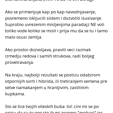
Ako se primenjuje kap po kap navodnjavanje,
povremeno iskljuciti sistem i dozvoliti isusivanje.
Suprotno uvrezenim misljenjima paradajz NE voli
toliko vode koliko se misli i prija mu da se tu i tamo
malo osusi zemlja.
Ako prostor dozvoljava, praviti veci razmak
izmedju redova i samih strukova, radi boljeg
provetravanja.
Na kraju, najbolji rezultati se postizu odabirom
otpornijih sorti i hibrida, ili tretiranjem semena pre
setve namakanjem u hranljivim, zastitnim
kupkama.
Sto se tice tvojih viteskih buba :lol: cini mi se po
opisu da su to one sto ih mi zovemo "grobari" jer