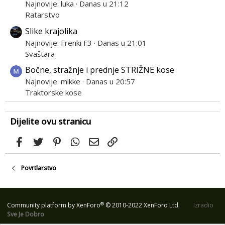
Najnovije: luka
Danas u 21:12
Ratarstvo
Slike krajolika
Najnovije: Frenki F3
Danas u 21:01
Svaštara
Bočne, stražnje i prednje STRIŽNE kose
Najnovije: mikke
Danas u 20:57
Traktorske kose
Dijelite ovu stranicu
Facebook
Twitter
Pinterest
WhatsApp
Email
Link
Povrtlarstvo
®
Community platform by XenForo
© 2010-2022 XenForo Ltd.
Izradio
Sve Je Dobro