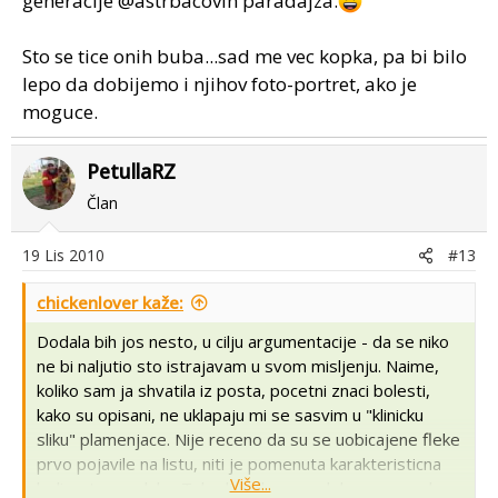
generacije @astrbacovih paradajza.
Sto se tice onih buba...sad me vec kopka, pa bi bilo
lepo da dobijemo i njihov foto-portret, ako je
moguce.
PetullaRZ
Član
19 Lis 2010
#13
chickenlover kaže:
Dodala bih jos nesto, u cilju argumentacije - da se niko
ne bi naljutio sto istrajavam u svom misljenju. Naime,
koliko sam ja shvatila iz posta, pocetni znaci bolesti,
kako su opisani, ne uklapaju mi se sasvim u "klinicku
sliku" plamenjace. Nije receno da su se uobicajene fleke
prvo pojavile na listu, niti je pomenuta karakteristicna
Više...
belicasta prevlaka. Takodje, ako sam dobro razumela,