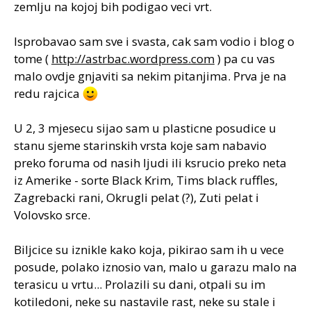
zemlju na kojoj bih podigao veci vrt.
Isprobavao sam sve i svasta, cak sam vodio i blog o
tome (
http://astrbac.wordpress.com
) pa cu vas
malo ovdje gnjaviti sa nekim pitanjima. Prva je na
redu rajcica
U 2, 3 mjesecu sijao sam u plasticne posudice u
stanu sjeme starinskih vrsta koje sam nabavio
preko foruma od nasih ljudi ili ksrucio preko neta
iz Amerike - sorte Black Krim, Tims black ruffles,
Zagrebacki rani, Okrugli pelat (?), Zuti pelat i
Volovsko srce.
Biljcice su iznikle kako koja, pikirao sam ih u vece
posude, polako iznosio van, malo u garazu malo na
terasicu u vrtu... Prolazili su dani, otpali su im
kotiledoni, neke su nastavile rast, neke su stale i