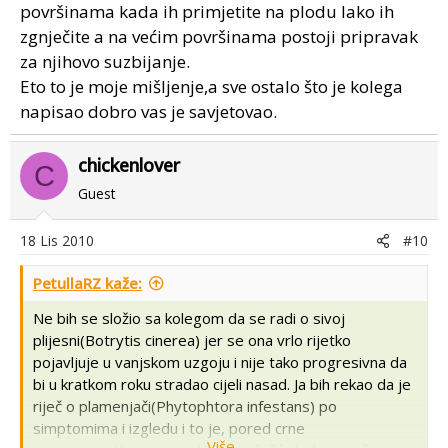
površinama kada ih primjetite na plodu lako ih
zgnječite a na većim površinama postoji pripravak
za njihovo suzbijanje.
Eto to je moje mišljenje,a sve ostalo što je kolega
napisao dobro vas je savjetovao.
chickenlover
C
Guest
18 Lis 2010
#10
PetullaRZ kaže:
Ne bih se složio sa kolegom da se radi o sivoj
plijesni(Botrytis cinerea) jer se ona vrlo rijetko
pojavljuje u vanjskom uzgoju i nije tako progresivna da
bi u kratkom roku stradao cijeli nasad. Ja bih rekao da je
riječ o plamenjači(Phytophtora infestans) po
simptomima i izgledu i to je, pored crne
Više...