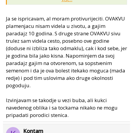
pjegavosti(Alternaria solani), najčešća bolest rajčice na
otvorenom u uvjetima koji su vladali i kako ste opisali.
Uzgoj rajčice na otvorenom u periodu kasnog
Ja se ispricavam, al moram protivurijeciti. OVAKVU
ljeta(08.i09.mj) vrlo je riskantan zbog opisanih bolesti
plamenjacu nisam videla u zivotu, a gajim
zato preporučam da idete u raniju proizvodnju (berba
paradajz 10 godina. S druge strane OVAKVU sivu
07.mj) i uz upotrebu preventivnih fungicida(po potrebi
uz savjet stručnjaka).
trulez sam videla cesto, posebno ove godine
Što se tiče buba, to su stjenice koje napadaju plod
(doduse ni izbliza tako odmaklu), cak i kod sebe, jer
rajčice, a najopasnije su kada izađu iz jaja i onako
je godina bila jako kisna. Napominjem da svoj
sićušne na plodu sisaju i rade štetu.Na manjim
paradajz gajim na otvorenom, sa sopstvenim
površinama kada ih primjetite na plodu lako ih zgnječite
semenom i da je ova bolest itekako moguca (mada
a na većim površinama postoji pripravak za njihovo
redje) i pod tim uslovima ako druge okolnosti
suzbijanje.
pogoduju.
Eto to je moje mišljenje,a sve ostalo što je kolega
napisao dobro vas je savjetovao.
Izvinjavam se takodje u vezi buba, ali kukci
navedenog oblika i sa tockama nikako ne mogu
pripadati porodici stenica.
Kontam