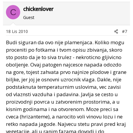
chickenlover
C
Guest
18 Lis 2010
#7
Budi siguran da ovo nije plamenjaca. Koliko mogu
proceniti po fotkama i tvom opisu zbivanja, skoro
sto posto da je to siva trulez - nekroticno gljivicno
oboljenje. Ovaj patogen najcesce napada odozdo
na gore, tojest zahvata prvo najnize plodove i grane
biljke, jer joj je osnovni uzrocnik vlaga. Dakle, nije
podstaknuta temperaturnim uslovima, vec zavisi
od vlaznsti vazduha i padavina. Javlja se cesto u
proizvodnji povrca u zatvorenim prostorima, a u
kisnim godinama i na otvorenom. Moze preci sa
cveca (hrizanteme), a narocito voli vinovu lozu i ne
retko napada jagode. Najvecu stetu pravi pred kraj
vegetacije, ali u ranim fazama dovodi i do