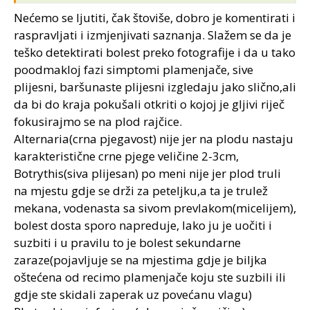
bolest se pojavila u poznijoj fazi vegetacije, dok
Nećemo se ljutiti, čak štoviše, dobro je komentirati i
plamenjaca napada vec u Junu (mada nije strogo
raspravljati i izmjenjivati saznanja. Slažem se da je
pravilo).
teško detektirati bolest preko fotografije i da u tako
poodmakloj fazi simptomi plamenjače, sive
Za kratko sam pomislila da bi mogla biti i crna pegavost,
jer covek kaze da mu je jos i rasad bio nekako slabasan,
plijesni, baršunaste plijesni izgledaju jako slično,ali
ali nisam ostala pri tom misljenju, obzirom da takodje
da bi do kraja pokušali otkriti o kojoj je gljivi riječ
nedostaju izvesni tipicni simptomi.
fokusirajmo se na plod rajčice.
Alternaria(crna pjegavost) nije jer na plodu nastaju
Kako su fotografije ucinjene u ocigledno vrlo odmakloj
karakteristične crne pjege veličine 2-3cm,
fazi bolesti, a sva tri oboljenja (plamenjaca, siva trulez i
Botrythis(siva plijesan) po meni nije jer plod truli
crna pegavost) imaju nekrotican karakter, istina je da je
na mjestu gdje se drži za peteljku,a ta je trulež
tesko biti bas apsolutno siguran gledajuci samo sliku.
No, obzirom da sva tri oboljenja zahtevaju tretman
mekana, vodenasta sa sivom prevlakom(micelijem),
fungicidima, slozicemo se, mislim, da je njihova primena
bolest dosta sporo napreduje, lako ju je uočiti i
najsigurnija prevencija za buduce generacije
suzbiti i u pravilu to je bolest sekundarne
@astrbacovih paradajza.
zaraze(pojavljuje se na mjestima gdje je biljka
oštećena od recimo plamenjače koju ste suzbili ili
Sto se tice onih buba...sad me vec kopka, pa bi bilo lepo
gdje ste skidali zaperak uz povećanu vlagu)
da dobijemo i njihov foto-portret, ako je moguce.