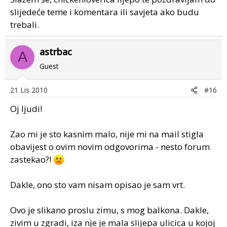
bolesti preklopi, pa bez konkretne analize covek ne
slijedeće teme i komentara ili savjeta ako budu
moze tvrditi nista. Istina je i to da sam licno imala tu
trebali.
srecu da nemam preterano oboljenja u svojoj plantazi
(no, ja ih gajim alternativno, tako da to verovatno pravi
bitnu razliku), pa je moguce da ne znam bas sve
astrbac
A
"moduse" u kojima se neki patogen moze javiti. U
Guest
svakom slucaju, veoma je poucno diskutovati i ja uvek
volim da razmotrim sve mogucnosti. Bilo bi idealno kad
21 Lis 2010
#16
bi @astrbac proverio svoju situaciju, jer ovde ima
dobrih argumenata za obe strane. Veliki pozdrav.
Oj ljudi!
Zao mi je sto kasnim malo, nije mi na mail stigla
obavijest o ovim novim odgovorima - nesto forum
zastekao?!
Dakle, ono sto vam nisam opisao je sam vrt.
Ovo je slikano proslu zimu, s mog balkona. Dakle,
zivim u zgradi, iza nje je mala slijepa ulicica u kojoj