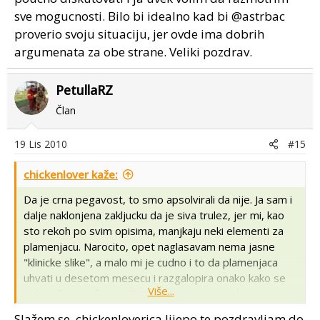
sve mogucnosti. Bilo bi idealno kad bi @astrbac
proverio svoju situaciju, jer ovde ima dobrih
argumenata za obe strane. Veliki pozdrav.
PetullaRZ
Član
19 Lis 2010
#15
chickenlover kaže:
Da je crna pegavost, to smo apsolvirali da nije. Ja sam i
dalje naklonjena zakljucku da je siva trulez, jer mi, kao
sto rekoh po svim opisima, manjkaju neki elementi za
plamenjacu. Narocito, opet naglasavam nema jasne
"klinicke slike", a malo mi je cudno i to da plamenjaca
uhvati u desetom mesecu i razgalopira onako kako se
Više...
vidi na forografijama. Doduse, istina je i to da bolesti
biljaka umeju da naprave "odstupanje", a nekad se i vise
Slažem se, chickenloverica lijepo te pozdravljam do