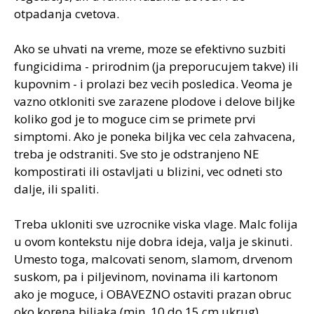
otpadanja cvetova.
Ako se uhvati na vreme, moze se efektivno suzbiti
fungicidima - prirodnim (ja preporucujem takve) ili
kupovnim - i prolazi bez vecih posledica. Veoma je
vazno otkloniti sve zarazene plodove i delove biljke
koliko god je to moguce cim se primete prvi
simptomi. Ako je poneka biljka vec cela zahvacena,
treba je odstraniti. Sve sto je odstranjeno NE
kompostirati ili ostavljati u blizini, vec odneti sto
dalje, ili spaliti.
Treba ukloniti sve uzrocnike viska vlage. Malc folija
u ovom kontekstu nije dobra ideja, valja je skinuti.
Umesto toga, malcovati senom, slamom, drvenom
suskom, pa i piljevinom, novinama ili kartonom
ako je moguce, i OBAVEZNO ostaviti prazan obruc
oko korena biljaka (min. 10 do 15 cm ukrug).