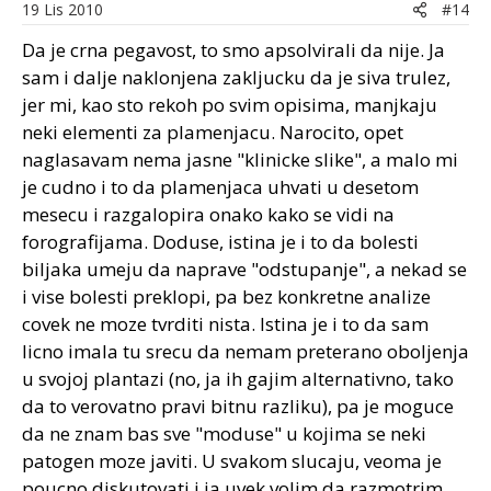
19 Lis 2010
#14
Da je crna pegavost, to smo apsolvirali da nije. Ja
sam i dalje naklonjena zakljucku da je siva trulez,
jer mi, kao sto rekoh po svim opisima, manjkaju
neki elementi za plamenjacu. Narocito, opet
naglasavam nema jasne "klinicke slike", a malo mi
je cudno i to da plamenjaca uhvati u desetom
mesecu i razgalopira onako kako se vidi na
forografijama. Doduse, istina je i to da bolesti
biljaka umeju da naprave "odstupanje", a nekad se
i vise bolesti preklopi, pa bez konkretne analize
covek ne moze tvrditi nista. Istina je i to da sam
licno imala tu srecu da nemam preterano oboljenja
u svojoj plantazi (no, ja ih gajim alternativno, tako
da to verovatno pravi bitnu razliku), pa je moguce
da ne znam bas sve "moduse" u kojima se neki
patogen moze javiti. U svakom slucaju, veoma je
poucno diskutovati i ja uvek volim da razmotrim