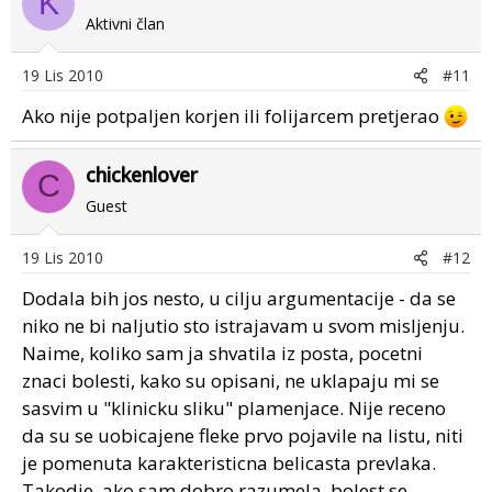
K
Aktivni član
19 Lis 2010
#11
Ako nije potpaljen korjen ili folijarcem pretjerao
chickenlover
C
Guest
19 Lis 2010
#12
Dodala bih jos nesto, u cilju argumentacije - da se
niko ne bi naljutio sto istrajavam u svom misljenju.
Naime, koliko sam ja shvatila iz posta, pocetni
znaci bolesti, kako su opisani, ne uklapaju mi se
sasvim u "klinicku sliku" plamenjace. Nije receno
da su se uobicajene fleke prvo pojavile na listu, niti
je pomenuta karakteristicna belicasta prevlaka.
Takodje, ako sam dobro razumela, bolest se