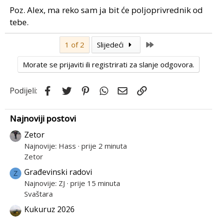
Sanjam o tome, ali dao sam si jedno desetak godina da
Poz. Alex, ma reko sam ja bit će poljoprivrednik od
dodjem do toga. (A i da ne okupiram ovu temu svojom
tebe.
filozofijom, mozemo pokrenuti novu ako treba)
Last
1 of 2
Slijedeći
Lijepi pozdrav!
Morate se prijaviti ili registrirati za slanje odgovora.
Facebook
Twitter
Pinterest
WhatsApp
Email
Link
Podijeli:
Najnoviji postovi
Zetor
Najnovije: Hass
prije 2 minuta
Zetor
Građevinski radovi
Z
Najnovije: ZJ
prije 15 minuta
Svaštara
Kukuruz 2026