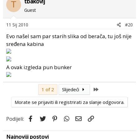
tbakovlj
T
Guest
11 Sij 2010
#20
Evo našel sam par starih slika od berača, tu još nije
sređena kabina
A ovak izgleda pun bunker
Last
1 of 2
Slijedeći
Morate se prijaviti ili registrirati za slanje odgovora.
Facebook
Twitter
Pinterest
WhatsApp
Email
Link
Podijeli:
Najnoviji postovi