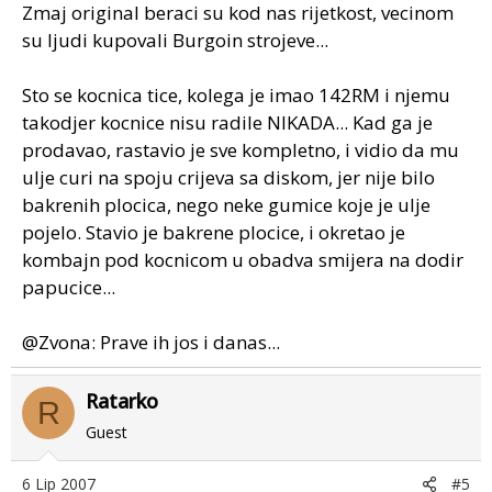
Zmaj original beraci su kod nas rijetkost, vecinom
su ljudi kupovali Burgoin strojeve...
Sto se kocnica tice, kolega je imao 142RM i njemu
takodjer kocnice nisu radile NIKADA... Kad ga je
prodavao, rastavio je sve kompletno, i vidio da mu
ulje curi na spoju crijeva sa diskom, jer nije bilo
bakrenih plocica, nego neke gumice koje je ulje
pojelo. Stavio je bakrene plocice, i okretao je
kombajn pod kocnicom u obadva smijera na dodir
papucice...
@Zvona: Prave ih jos i danas...
Ratarko
R
Guest
6 Lip 2007
#5