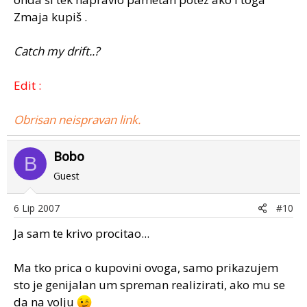
Zmaja kupiš .
Catch my drift..?
Edit :
Obrisan neispravan link.
Bobo
B
Guest
6 Lip 2007
#10
Ja sam te krivo procitao...
Ma tko prica o kupovini ovoga, samo prikazujem
sto je genijalan um spreman realizirati, ako mu se
da na volju