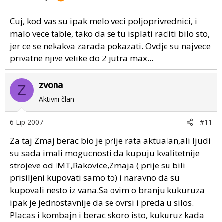
Cuj, kod vas su ipak melo veci poljoprivrednici, i
malo vece table, tako da se tu isplati raditi bilo sto,
jer ce se nekakva zarada pokazati. Ovdje su najvece
privatne njive velike do 2 jutra max...
zvona
Z
Aktivni član
6 Lip 2007
#11
Za taj Zmaj berac bio je prije rata aktualan,ali ljudi
su sada imali mogucnosti da kupuju kvalitetnije
strojeve od IMT,Rakovice,Zmaja ( prije su bili
prisiljeni kupovati samo to) i naravno da su
kupovali nesto iz vana.Sa ovim o branju kukuruza
ipak je jednostavnije da se ovrsi i preda u silos.
Placas i kombajn i berac skoro isto, kukuruz kada