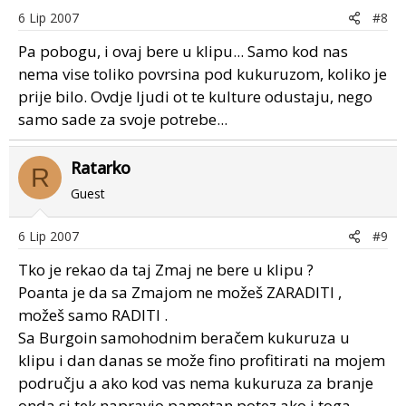
6 Lip 2007
#8
Pa pobogu, i ovaj bere u klipu... Samo kod nas
nema vise toliko povrsina pod kukuruzom, koliko je
prije bilo. Ovdje ljudi ot te kulture odustaju, nego
samo sade za svoje potrebe...
Ratarko
R
Guest
6 Lip 2007
#9
Tko je rekao da taj Zmaj ne bere u klipu ?
Poanta je da sa Zmajom ne možeš ZARADITI ,
možeš samo RADITI .
Sa Burgoin samohodnim beračem kukuruza u
klipu i dan danas se može fino profitirati na mojem
području a ako kod vas nema kukuruza za branje
onda si tek napravio pametan potez ako i toga