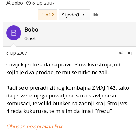
T
D
Bobo
6 Lip 2007
e
a
Last
1 of 2
Slijedeći
m
t
u
u
Bobo
p
m
B
o
p
Guest
k
r
r
v
6 Lip 2007
#1
e
o
Covijek je do sada napravio 3 ovakva stroja, od
n
g
u
p
kojih je dva prodao, te mu se nitko ne zali...
o
o
s
Radi se o preradi zitnog kombajna ZMAJ 142, tako
t
da je sve iz njega povadjeno van i stavljeni su
a
komusaci, te veliki bunker na zadnji kraj. Stroj vrsi
4 reda kukuruza, te mislim da ima i "frezu"
Obrisan neispravan link.