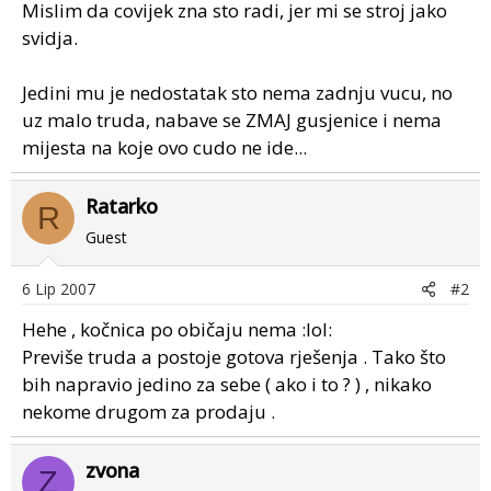
Mislim da covijek zna sto radi, jer mi se stroj jako
svidja.
Jedini mu je nedostatak sto nema zadnju vucu, no
uz malo truda, nabave se ZMAJ gusjenice i nema
mijesta na koje ovo cudo ne ide...
Ratarko
R
Guest
6 Lip 2007
#2
Hehe , kočnica po običaju nema :lol:
Previše truda a postoje gotova rješenja . Tako što
bih napravio jedino za sebe ( ako i to ? ) , nikako
nekome drugom za prodaju .
zvona
Z