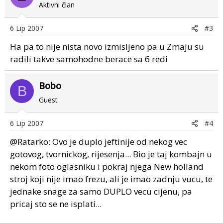
Aktivni član
6 Lip 2007
#3
Ha pa to nije nista novo izmisljeno pa u Zmaju su
radili takve samohodne berace sa 6 redi
Bobo
B
Guest
6 Lip 2007
#4
@Ratarko: Ovo je duplo jeftinije od nekog vec
gotovog, tvornickog, rijesenja... Bio je taj kombajn u
nekom foto oglasniku i pokraj njega New holland
stroj koji nije imao frezu, ali je imao zadnju vucu, te
jednake snage za samo DUPLO vecu cijenu, pa
pricaj sto se ne isplati...