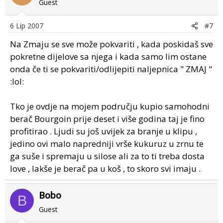
Guest
6 Lip 2007
#7
Na Zmaju se sve može pokvariti , kada poskidaš sve
pokretne dijelove sa njega i kada samo lim ostane
onda če ti se pokvariti/odlijepiti naljepnica " ZMAJ "
:lol:
Tko je ovdje na mojem području kupio samohodni
berač Bourgoin prije deset i više godina taj je fino
profitirao . Ljudi su još uvijek za branje u klipu ,
jedino ovi malo napredniji vrše kukuruz u zrnu te
ga suše i spremaju u silose ali za to ti treba dosta
love , lakše je berač pa u koš , to skoro svi imaju .
Bobo
B
Guest