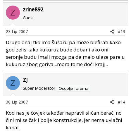
zrine892
Z
Guest
23 Lip 2007
#13
Drugo onaj tko ima šušaru pa moze blefirati kako
god zelis...ako kukuruz bude dobar i ako oni
seronje budu imali mozga pa da malo ulaze pare u
kukuruz zbog goriva...mora tome doči krajj..
ZJ
Z
Super Moderator
Osoblje foruma
30 Lip 2007
#14
Kod nas je čovjek također napravil sličan berač, no
čini mi se čak i bolje konstrukcije, jer nema uvlačni
kanal.