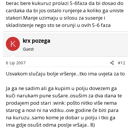
berac bere kukuruz prolazi 5-6faza da bi dosao do
cardaka da bi jos ostalo runjenje.a koliko ga uniste
stakori.Manje uzimaju u silosu za susenje i
skladistenje nego sto se orunji u ovih 5-6 faza
krx pozega
K
Guest
6 Lip 2007
#12
Usvakom slučaju bolje vršenje...tko ima uvjeta za to
Ja ga ne sadim ali ga kupim u polju dovezem ga
kuči narukam pune sušare..osušim za dva dana te
prodajem pod stari :wink: pošto nitko više nema
starog a novi ni na vidiku..ove godine če biti para
na kuruzu..samo kome je dobar u polju i tko ga
ima gdje osušit odma poslje vršaja.. 8)