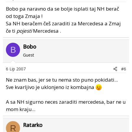
Bobo pa naravno da se bolje isplati taj NH berač
od toga Zmaja !
Sa NH beračem češ zaraditi za Mercedesa a Zmaj
če ti
pojesti
Mercedesa .
Bobo
B
Guest
6 Lip 2007
#6
Ne znam bas, jer se tu nema sto puno pokidati...
Sve kvarljivo je uklonjeno iz kombajna
A sa NH sigurno neces zaraditi mercedesa, bar ne u
mom kraju...
Ratarko
R