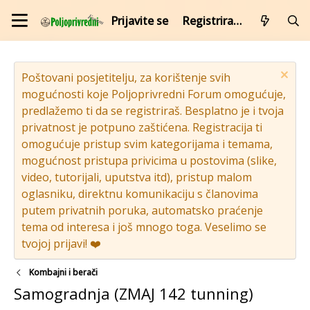
Prijavite se
Registrirajte se
Poštovani posjetitelju, za korištenje svih
mogućnosti koje Poljoprivredni Forum omogućuje,
predlažemo ti da se registriraš. Besplatno je i tvoja
privatnost je potpuno zaštićena. Registracija ti
omogućuje pristup svim kategorijama i temama,
mogućnost pristupa privicima u postovima (slike,
video, tutorijali, uputstva itd), pristup malom
oglasniku, direktnu komunikaciju s članovima
putem privatnih poruka, automatsko praćenje
tema od interesa i još mnogo toga. Veselimo se
tvojoj prijavi! ❤️
Kombajni i berači
Samogradnja (ZMAJ 142 tunning)