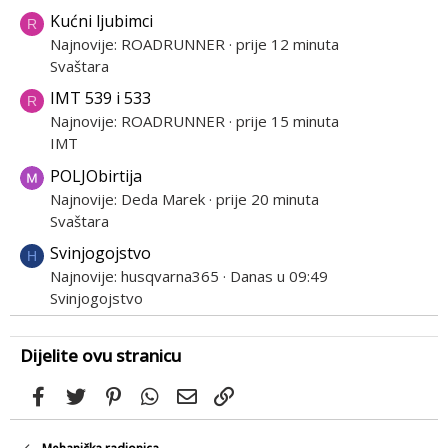
Kućni ljubimci
R
Najnovije: ROADRUNNER
prije 12 minuta
Svaštara
IMT 539 i 533
R
Najnovije: ROADRUNNER
prije 15 minuta
IMT
POLJObirtija
Najnovije: Deda Marek
prije 20 minuta
Svaštara
Svinjogojstvo
H
Najnovije: husqvarna365
Danas u 09:49
Svinjogojstvo
Dijelite ovu stranicu
Facebook
Twitter
Pinterest
WhatsApp
Email
Link