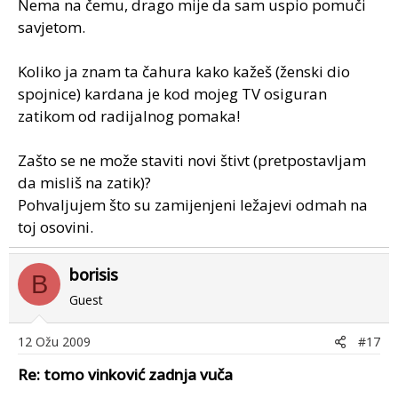
Nema na čemu, drago mije da sam uspio pomuči
može novi štift postavit, a kad smo sve to radili,
zamijenili i ležajeve...6006 2RS...2 kom...100 kn oba, nije
savjetom.
neki trošak...sve vratili na mijesto i mašina opet ide...
samo mislim, onako tehnički da i nije neko rješenje taj
Koliko ja znam ta čahura kako kažeš (ženski dio
spoj prednjeg i zadnjeg dijela...ali riješilo se...
spojnice) kardana je kod mojeg TV osiguran
slikano, samo se treba nać malo vremena d se to
zatikom od radijalnog pomaka!
prebaci i dobijete tjek operacije..
Zašto se ne može staviti novi štivt (pretpostavljam
da misliš na zatik)?
Pohvaljujem što su zamijenjeni ležajevi odmah na
toj osovini.
borisis
B
Guest
12 Ožu 2009
#17
Re: tomo vinković zadnja vuča