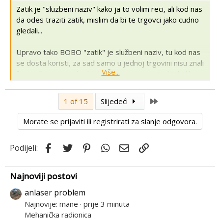
Zatik je "sluzbeni naziv" kako ja to volim reci, ali kod nas
da odes traziti zatik, mislim da bi te trgovci jako cudno
gledali...
Upravo tako BOBO "zatik" je službeni naziv, tu kod nas
se dosta koristi, za sad samo u jednoj trgovini nisu znali
Više...
što tražim, najme kod njih se koristi naziv "utik", koliko
sam primijetio po forumu se još koristi riječ "čivija".
Last
1 of 15
Slijedeći
Ja većinom koristim službene riječi za strojne elementi,
ali lako objasni ako netko ne zna o čemu se radi.
Morate se prijaviti ili registrirati za slanje odgovora.
Facebook
Twitter
Pinterest
WhatsApp
Email
Link
Podijeli:
Najnoviji postovi
anlaser problem
Najnovije: mane
prije 3 minuta
Mehanička radionica