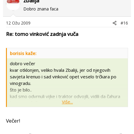
zbalija
Dobro znana faca
12 Ožu 2009
#16
Re: tomo vinković zadnja vuča
borisis kaže:
dobro večer
kvar otklonjen, veliko hvala Zbaliji, jer od njegovih
savjeta krenuo i sad vinković opet veselo trčkara po
vinogradu.
što je bilo..
kad smo odvrnuli vijke i traktor odvojili, vidili da čahura
Više...
koja je sa štiftom spojena za vratilo ne postoji,
jednostavno otpala, a štifta nema te se vratilo dalo
unazad, sa svim kardanom u sredini i nestalo čvrstog
Večer!
spoja...
otpojili vratilo od kardana, izbili ga van, jer inače se ne