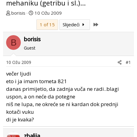
mehaniku (getribu i sl.)...
T
D
borisis
10 Ožu 2009
e
a
Last
1 of 15
Slijedeći
m
t
u
u
borisis
p
m
B
o
p
Guest
k
r
r
v
10 Ožu 2009
#1
e
o
večer ljudi
n
g
u
p
eto i ja imam tometa 821
o
o
danas primijetio, da zadnja vuča ne radi..blagi
s
uspon, a on neće da potegne
t
niš ne lupa, ne okreće se ni kardan dok prednji
a
kotači vuku
di je kvaka?
zbalija