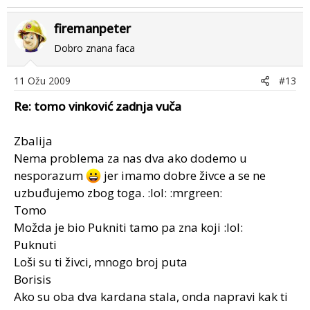
firemanpeter
Dobro znana faca
11 Ožu 2009
#13
Re: tomo vinković zadnja vuča
Zbalija
Nema problema za nas dva ako dodemo u
nesporazum
jer imamo dobre živce a se ne
uzbuđujemo zbog toga. :lol: :mrgreen:
Tomo
Možda je bio Pukniti tamo pa zna koji :lol:
Puknuti
Loši su ti živci, mnogo broj puta
Borisis
Ako su oba dva kardana stala, onda napravi kak ti