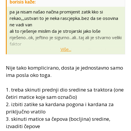
borisis kaže:
pa ja nisam našao načina promijenit zatik kko si
rekao,,,ustvari to je neka rascjepka..bez da se osovina
ne vadi van
ali to rješenje mislim da je strojarski jako loše
riješeno...ok, jeftino je sigurno...ali...taj ali je stvarno veliki
faktor
Više...
strojar sam i ja po struci, pa tako razmišljam...takav spoj
sam prvi put vidio između dva ležaja...ipak nije to
igračka...
Nije tako komplicirano, dosta je jednostavno samo
ima posla oko toga.
1. treba skinuti prednji dio sredine sa traktora (one
četiri matice koje sam označio)
2. izbiti zatike sa kardana pogona i kardana za
priključno vratilo
3. skinuti matice sa čepova (bocljina) sredine,
izvaditi čepove