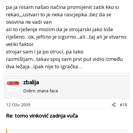
pa ja nisam našao načina promijenit zatik kko si
rekao,,,ustvari to je neka rascjepka..bez da se
osovina ne vadi van
ali to rješenje mislim da je strojarski jako loše
riješeno...ok, jeftino je sigurno...ali...taj ali je stvarno
veliki faktor
strojar sam i ja po struci, pa tako
razmišljam...takav spoj sam prvi put vidio između
dva ležaja...ipak nije to igračka...
zbalija
Dobro znana faca
12 Ožu 2009
#18
Re: tomo vinković zadnja vuča