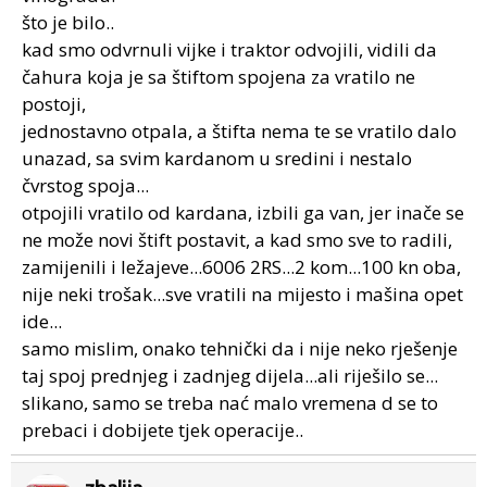
što je bilo..
kad smo odvrnuli vijke i traktor odvojili, vidili da
čahura koja je sa štiftom spojena za vratilo ne
postoji,
jednostavno otpala, a štifta nema te se vratilo dalo
unazad, sa svim kardanom u sredini i nestalo
čvrstog spoja...
otpojili vratilo od kardana, izbili ga van, jer inače se
ne može novi štift postavit, a kad smo sve to radili,
zamijenili i ležajeve...6006 2RS...2 kom...100 kn oba,
nije neki trošak...sve vratili na mijesto i mašina opet
ide...
samo mislim, onako tehnički da i nije neko rješenje
taj spoj prednjeg i zadnjeg dijela...ali riješilo se...
slikano, samo se treba nać malo vremena d se to
prebaci i dobijete tjek operacije..