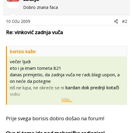
Dobro znana faca
10 Ožu 2009
#2
Re: vinković zadnja vuča
borisis kaže:
večer ljudi
eto i ja imam tometa 821
danas primijetio, da zadnja vuča ne radi..blagi uspon, a
on neće da potegne
niš ne lupa, ne okreće se ni
kardan dok prednji kotači
vuku
Više...
di je kvaka?
Prije svega borisis dobro došao na forum!