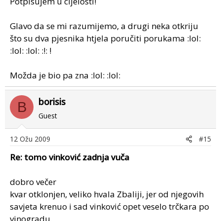
Potpisujem u cijelosti!
Glavo da se mi razumijemo, a drugi neka otkriju
što su dva pjesnika htjela poručiti porukama :lol:
:lol: :lol: :!: !
Možda je bio pa zna :lol: :lol:
borisis
B
Guest
12 Ožu 2009
#15
Re: tomo vinković zadnja vuča
dobro večer
kvar otklonjen, veliko hvala Zbaliji, jer od njegovih
savjeta krenuo i sad vinković opet veselo trčkara po
vinogradu.