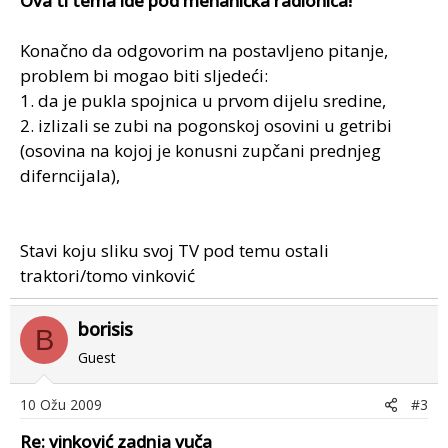
Ova ti tema ide pod mehanička radionica!
Konačno da odgovorim na postavljeno pitanje,
problem bi mogao biti sljedeći:
1. da je pukla spojnica u prvom dijelu sredine,
2. izlizali se zubi na pogonskoj osovini u getribi
(osovina na kojoj je konusni zupčani prednjeg
diferncijala),
Stavi koju sliku svoj TV pod temu ostali
traktori/tomo vinković
borisis
B
Guest
10 Ožu 2009
#3
Re: vinković zadnja vuča