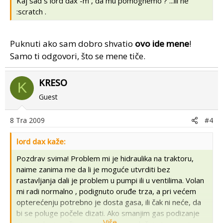
Kaj sad s lord dax -m , da mu pomognemo ? ...ili ne
:scratch .
Puknuti ako sam dobro shvatio
ovo ide mene
!
Samo ti odgovori, što se mene tiče.
KRESO
K
Guest
8 Tra 2009
#4
lord dax kaže:
Pozdrav svima! Problem mi je hidraulika na traktoru,
naime zanima me da li je moguće utvrditi bez
rastavljanja dali je problem u pumpi ili u ventilima. Volan
mi radi normalno , podignuto oruđe trza, a pri većem
opterećenju potrebno je dosta gasa, ili čak ni neće, da
bi se poluge počele dizati. Ako smanjim gas podizanje
Više...