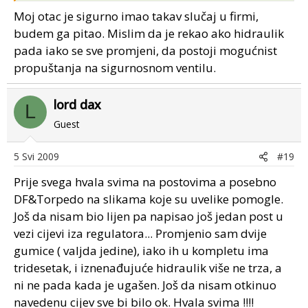
dal je imal ko problem s tim (regulatorom) ???
Moj otac je sigurno imao takav slučaj u firmi,
Više...
budem ga pitao. Mislim da je rekao ako hidraulik
pada iako se sve promjeni, da postoji mogućnist
propuštanja na sigurnosnom ventilu.
lord dax
L
Guest
5 Svi 2009
#19
Prije svega hvala svima na postovima a posebno
DF&Torpedo na slikama koje su uvelike pomogle.
Još da nisam bio lijen pa napisao još jedan post u
vezi cijevi iza regulatora... Promjenio sam dvije
gumice ( valjda jedine), iako ih u kompletu ima
tridesetak, i iznenađujuće hidraulik više ne trza, a
ni ne pada kada je ugašen. Još da nisam otkinuo
navedenu cijev sve bi bilo ok. Hvala svima !!!!