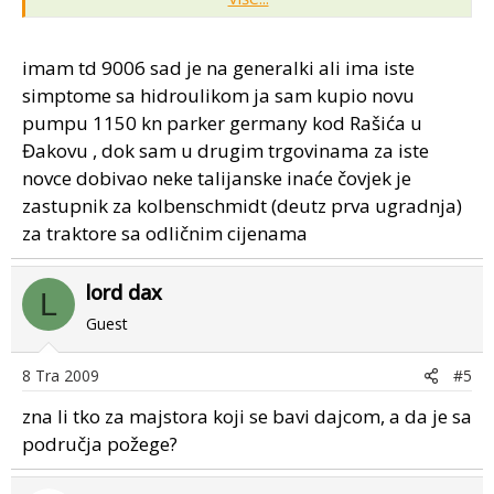
stane iako je ručica u najgornjem položaju (ponovnim
dodavanjem gasa počinje dizanje). Dok je ulje hladno
bolje diže nego kada se ugrije.
imam td 9006 sad je na generalki ali ima iste
Hvala svima!
simptome sa hidroulikom ja sam kupio novu
pumpu 1150 kn parker germany kod Rašića u
Đakovu , dok sam u drugim trgovinama za iste
novce dobivao neke talijanske inaće čovjek je
zastupnik za kolbenschmidt (deutz prva ugradnja)
za traktore sa odličnim cijenama
lord dax
L
Guest
8 Tra 2009
#5
zna li tko za majstora koji se bavi dajcom, a da je sa
područja požege?