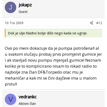
jokapz
J
Guest
10 Tra 2009
#12
Dok je ulje hladno bolje diže nego kada se ugrije.
Ovo po meni dokazuje da je pumpa potrošena!! al
u svakom slučaju probaj prvo promjenit gumice jer
i ak stavljaš novu pumpu mjenjaš gumice! Neznam
koliko je to komplicirano nisam to nikad radio to
najbolje zna član DF&Torpedo otac mu je
mehaničar a kak mi se čini dajčeve ima u malom
prstu!!
vedrankc
V
Aktivni član