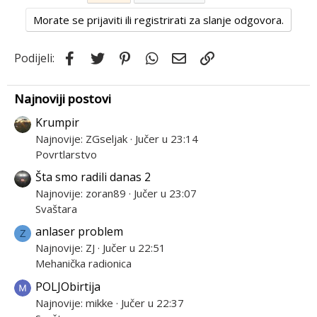
Morate se prijaviti ili registrirati za slanje odgovora.
Facebook
Twitter
Pinterest
WhatsApp
Email
Link
Podijeli:
Najnoviji postovi
Krumpir
Najnovije: ZGseljak
Jučer u 23:14
Povrtlarstvo
Šta smo radili danas 2
Najnovije: zoran89
Jučer u 23:07
Svaštara
anlaser problem
Z
Najnovije: ZJ
Jučer u 22:51
Mehanička radionica
POLJObirtija
Savjet: Prilikom demontaže obrati pažnju na cijev sa
Najnovije: mikke
Jučer u 22:37
zadnje strane regulacionog ventila.