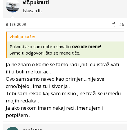
vlč.puknuti
Iskusan lik
8 Tra 2009
#6
zbalija kaže:
Puknuti ako sam dobro shvatio
ovo ide mene
!
Samo ti odgovori, što se mene tiče.
Ja ne znam o kome se tamo radi ,niti cu istraživati
ili ti boli me kur.ac .
Ovo sam samo naveo kao primjer ...nije sve
crno/bjelo , ima tu i sivonja .
Tebi sam rekao kaj sam mislio , ne traži se između
mojih redaka .
Ja ako nekom imam nekaj reci, imenujem i
potpišem .