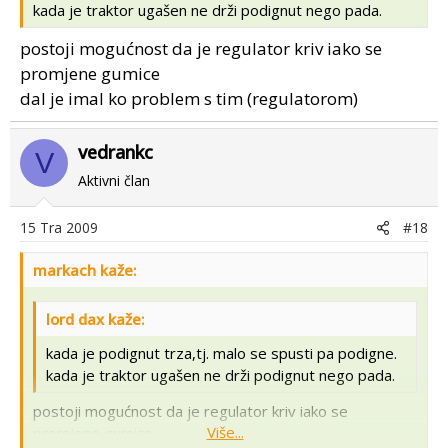
kada je traktor ugašen ne drži podignut nego pada.
postoji mogućnost da je regulator kriv iako se
promjene gumice
dal je imal ko problem s tim (regulatorom)
vedrankc
V
Aktivni član
15 Tra 2009
#18
markach kaže:
lord dax kaže:
kada je podignut trza,tj. malo se spusti pa podigne.
kada je traktor ugašen ne drži podignut nego pada.
postoji mogućnost da je regulator kriv iako se
Više...
promjene gumice