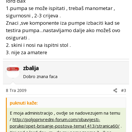
lord dax
1.pumpa se može ispitati , trebaš manometar ,
sigurnosni , 2-3 crijeva .
Znaci ,sve komponente iza pumpe izbaciti kad se
testira pumpa...nastavljamo dalje ako možeš ovo
osigurati .
2. skini i nosi na ispitni stol .
3. nije za amatere
zbalija
Dobro znana faca
8 Tra 2009
#3
puknuti kaže:
E moja administracijo , ovdje se nadovezujem na temu
/
http://poljoprivredni-forum.com/obavijesti-
poruke/opet-brisanje-postova-tema1413/stranica60/
.