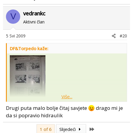
vedrankc
V
Aktivni član
5 Svi 2009
#20
DF&Torpedo kaže:
Više...
Drugi puta malo bolje čitaj savjete
drago mi je
da si popravio hidraulik
Last
1 of 6
Slijedeći