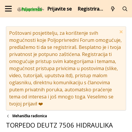
Prijavite se
Registrirajte se
Poštovani posjetitelju, za korištenje svih
mogućnosti koje Poljoprivredni Forum omogućuje,
predlažemo ti da se registriraš. Besplatno je i tvoja
privatnost je potpuno zaštićena. Registracija ti
omogućuje pristup svim kategorijama i temama,
mogućnost pristupa privicima u postovima (slike,
video, tutorijali, uputstva itd), pristup malom
oglasniku, direktnu komunikaciju s članovima
putem privatnih poruka, automatsko praćenje
tema od interesa i još mnogo toga. Veselimo se
tvojoj prijavi! ❤️
Mehanička radionica
TORPEDO DEUTZ 7506 HIDRAULIKA