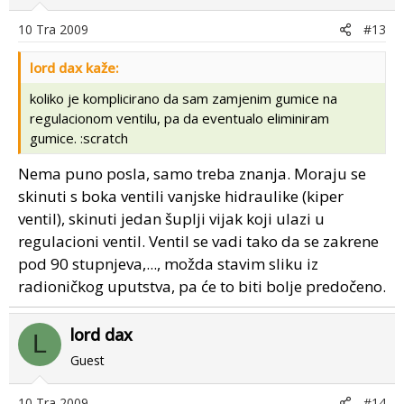
10 Tra 2009
#13
lord dax kaže:
koliko je komplicirano da sam zamjenim gumice na
regulacionom ventilu, pa da eventualo eliminiram
gumice. :scratch
Nema puno posla, samo treba znanja. Moraju se
skinuti s boka ventili vanjske hidraulike (kiper
ventil), skinuti jedan šuplji vijak koji ulazi u
regulacioni ventil. Ventil se vadi tako da se zakrene
pod 90 stupnjeva,..., možda stavim sliku iz
radioničkog uputstva, pa će to biti bolje predočeno.
lord dax
L
Guest
10 Tra 2009
#14