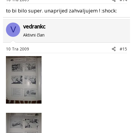
to bi bilo super. unaprijed zahvaljujem ! :shock:
vedrankc
V
Aktivni član
10 Tra 2009
#15