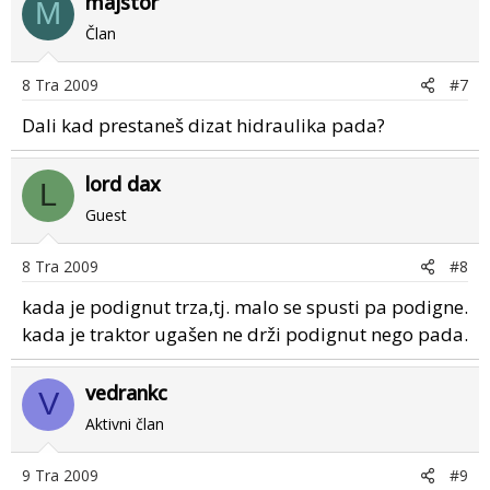
majstor
M
Član
8 Tra 2009
#7
Dali kad prestaneš dizat hidraulika pada?
lord dax
L
Guest
8 Tra 2009
#8
kada je podignut trza,tj. malo se spusti pa podigne.
kada je traktor ugašen ne drži podignut nego pada.
vedrankc
V
Aktivni član
9 Tra 2009
#9