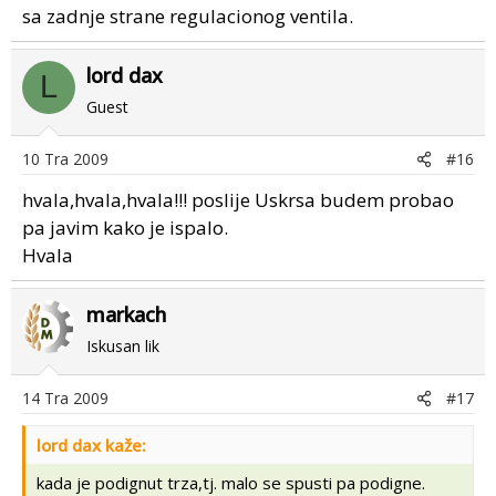
sa zadnje strane regulacionog ventila.
lord dax
L
Guest
10 Tra 2009
#16
hvala,hvala,hvala!!! poslije Uskrsa budem probao
pa javim kako je ispalo.
Hvala
markach
Iskusan lik
14 Tra 2009
#17
lord dax kaže:
kada je podignut trza,tj. malo se spusti pa podigne.