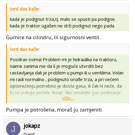
lord dax kaže:
kada je podignut trza,tj. malo se spusti pa podigne.
kada je traktor ugašen ne drži podignut nego pada.
Gumice na cilindru, ili sigurnosni ventil.
lord dax kaže:
Pozdrav svima! Problem mi je hidraulika na traktoru,
naime zanima me da li je moguće utvrditi bez
rastavljanja dali je problem u pumpi ili u ventilima. Volan
mi radi normalno , podignuto oruđe trza, a pri većem
opterećenju potrebno je dosta gasa, ili čak ni neće, da
bi se poluge počele dizati. Ako smanjim gas podizanje
Više...
stane iako je ručica u najgornjem položaju (ponovnim
dodavanjem gasa počinje dizanje). Dok je ulje hladno
Pumpa je potrošena, moraš ju zamjeniti.
bolje diže nego kada se ugrije.
Hvala svima!
jokapz
J
Guest