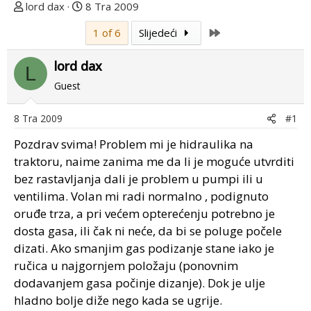
T
D
lord dax
8 Tra 2009
e
a
Last
1 of 6
Slijedeći
m
t
u
u
lord dax
p
m
L
o
p
Guest
k
r
r
v
8 Tra 2009
#1
e
o
Pozdrav svima! Problem mi je hidraulika na
n
g
u
p
traktoru, naime zanima me da li je moguće utvrditi
o
o
bez rastavljanja dali je problem u pumpi ili u
s
ventilima. Volan mi radi normalno , podignuto
t
oruđe trza, a pri većem opterećenju potrebno je
a
dosta gasa, ili čak ni neće, da bi se poluge počele
dizati. Ako smanjim gas podizanje stane iako je
ručica u najgornjem položaju (ponovnim
dodavanjem gasa počinje dizanje). Dok je ulje
hladno bolje diže nego kada se ugrije.