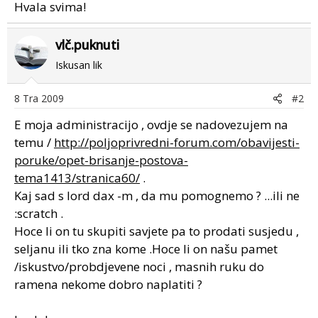
Hvala svima!
vlč.puknuti
Iskusan lik
8 Tra 2009
#2
E moja administracijo , ovdje se nadovezujem na
temu /
http://poljoprivredni-forum.com/obavijesti-
poruke/opet-brisanje-postova-
tema1413/stranica60/
.
Kaj sad s lord dax -m , da mu pomognemo ? ...ili ne
:scratch .
Hoce li on tu skupiti savjete pa to prodati susjedu ,
seljanu ili tko zna kome .Hoce li on našu pamet
/iskustvo/probdjevene noci , masnih ruku do
ramena nekome dobro naplatiti ?