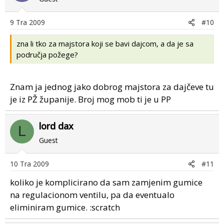
9 Tra 2009
#10
zna li tko za majstora koji se bavi dajcom, a da je sa
područja požege?
Znam ja jednog jako dobrog majstora za dajčeve tu
je iz PŽ županije. Broj mog mob ti je u PP
lord dax
L
Guest
10 Tra 2009
#11
koliko je komplicirano da sam zamjenim gumice
na regulacionom ventilu, pa da eventualo
eliminiram gumice. :scratch