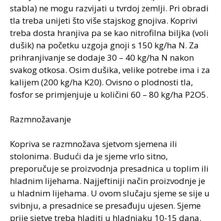
stabla) ne mogu razvijati u tvrdoj zemlji. Pri obradi
tla treba unijeti što više stajskog gnojiva. Koprivi
treba dosta hranjiva pa se kao nitrofilna biljka (voli
dušik) na početku uzgoja gnoji s 150 kg/ha N. Za
prihranjivanje se dodaje 30 – 40 kg/ha N nakon
svakog otkosa. Osim dušika, velike potrebe ima i za
kalijem (200 kg/ha K20). Ovisno o plodnosti tla,
fosfor se primjenjuje u količini 60 – 80 kg/ha P2O5.
Razmnožavanje
Kopriva se razmnožava sjetvom sjemena ili
stolonima. Budući da je sjeme vrlo sitno,
preporučuje se proizvodnja presadnica u toplim ili
hladnim lijehama. Najjeftiniji način proizvodnje je
u hladnim lijehama. U ovom slučaju sjeme se sije u
svibnju, a presadnice se presađuju ujesen. Sjeme
prije sjetve treba hladiti u hladnjaku 10-15 dana.