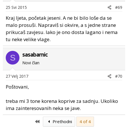
25 Svi 2015
#69
Kraj ljeta, početak jeseni. A ne bi bilo loše da se
malo prosuši. Napraviš si okvire, a s jedne strane
prikucaš zavjesu. Iako je ono dosta lagano i nema
tu neke velike vlage.
sasabarnic
S
Novi član
27 Velj 2017
#70
Poštovani,
treba mi 3 tone korena koprive za sadnju. Ukoliko
ima zainteresovanih neka se jave.
First
Prethodni
4 of 4