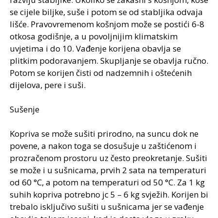
se cijele biljke, suše i potom se od stabljika odvaja
lišće. Pravovremenom košnjom može se postići 6-8
otkosa godišnje, a u povoljnijim klimatskim
uvjetima i do 10. Vađenje korijena obavlja se
plitkim podoravanjem. Skupljanje se obavlja ručno.
Potom se korijen čisti od nadzemnih i oštećenih
dijelova, pere i suši.
Sušenje
Kopriva se može sušiti prirodno, na suncu dok ne
povene, a nakon toga se dosušuje u zaštićenom i
prozračenom prostoru uz često preokretanje. Sušiti
se može i u sušnicama, prvih 2 sata na temperaturi
od 60 °C, a potom na temperaturi od 50 °C. Za 1 kg
suhih kopriva potrebno jc 5 – 6 kg svježih. Korijen bi
trebalo isključivo sušiti u sušnicama jer se vađenje