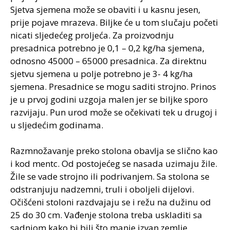
Sjetva sjemena može se obaviti i u kasnu jesen,
prije pojave mrazeva. Biljke će u tom slučaju početi
nicati sljedećeg proljeća. Za proizvodnju
presadnica potrebno je 0,1 – 0,2 kg/ha sjemena,
odnosno 45000 – 65000 presadnica. Za direktnu
sjetvu sjemena u polje potrebno je 3- 4 kg/ha
sjemena. Presadnice se mogu saditi strojno. Prinos
je u prvoj godini uzgoja malen jer se biljke sporo
razvijaju. Pun urod može se očekivati tek u drugoj i
u sljedećim godinama.
Razmnožavanje preko stolona obavlja se slično kao
i kod mentc. Od postojećeg se nasada uzimaju žile.
Žile se vade strojno ili podrivanjem. Sa stolona se
odstranjuju nadzemni, truli i oboljeli dijelovi.
Očišćeni stoloni razdvajaju se i režu na dužinu od
25 do 30 cm. Vađenje stolona treba uskladiti sa
sadnjom kako bi bili što manje izvan zemlje.