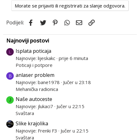
Morate se prijaviti ili registrirati za slanje odgovora.
Facebook
Twitter
Pinterest
WhatsApp
Email
Link
Podijeli:
Najnoviji postovi
Isplata poticaja
L
Najnovije: lijeskakc
prije 6 minuta
Poticaji i potpore
anlaser problem
B
Najnovije: bane1978
Jučer u 23:18
Mehanička radionica
Naše autoceste
J
Najnovije: jlukaci7
Jučer u 22:15
Svaštara
Slike krajolika
Najnovije: Frenki F3
Jučer u 22:15
Svaštara