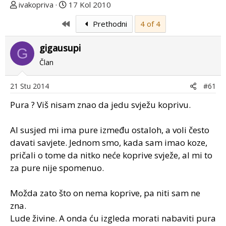
T
D
ivakopriva
17 Kol 2010
e
a
First
Prethodni
4 of 4
m
t
u
u
gigausupi
p
m
G
o
p
Član
k
r
r
v
21 Stu 2014
#61
e
o
Pura ? Viš nisam znao da jedu svježu koprivu.
n
g
u
p
o
o
Al susjed mi ima pure između ostaloh, a voli često
s
davati savjete. Jednom smo, kada sam imao koze,
t
pričali o tome da nitko neće koprive svježe, al mi to
a
za pure nije spomenuo.
Možda zato što on nema koprive, pa niti sam ne
zna.
Lude živine. A onda ću izgleda morati nabaviti pura