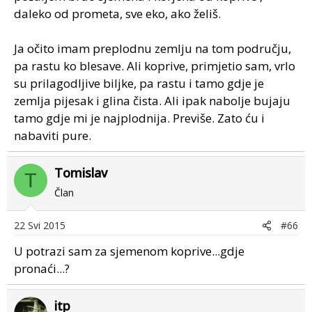
daleko od prometa, sve eko, ako želiš.
Ja očito imam preplodnu zemlju na tom području,
pa rastu ko blesave. Ali koprive, primjetio sam, vrlo
su prilagodljive biljke, pa rastu i tamo gdje je
zemlja pijesak i glina čista. Ali ipak nabolje bujaju
tamo gdje mi je najplodnija. Previše. Zato ću i
nabaviti pure.
Tomislav
T
Član
22 Svi 2015
#66
U potrazi sam za sjemenom koprive...gdje
pronaći...?
itp