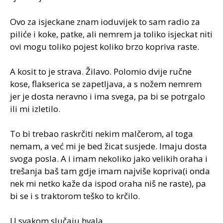
Ovo za isjeckane znam ioduvijek to sam radio za
piliće i koke, patke, ali nemrem ja toliko isjeckat niti
ovi mogu toliko pojest koliko brzo kopriva raste.
A kosit to je strava. Žilavo. Polomio dvije ručne
kose, flakserica se zapetljava, a s nožem nemrem
jer je dosta neravno i ima svega, pa bi se potrgalo
ili mi izletilo.
To bi trebao raskrčiti nekim malčerom, al toga
nemam, a već mi je bed žicat susjede. Imaju dosta
svoga posla. A i imam nekoliko jako velikih oraha i
trešanja baš tam gdje imam najviše kopriva(i onda
nek mi netko kaže da ispod oraha niš ne raste), pa
bi se i s traktorom teško to krčilo.
U svakom slučaju hvala.