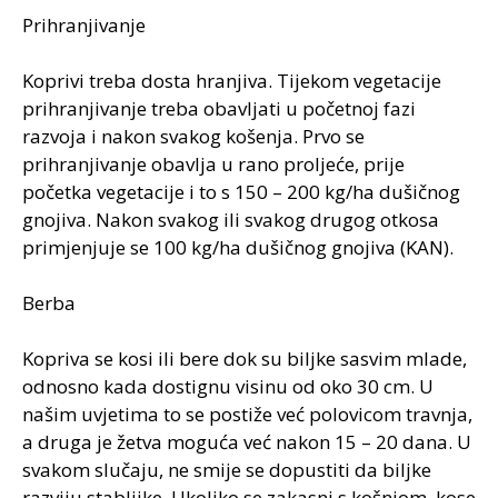
Prihranjivanje
Koprivi treba dosta hranjiva. Tijekom vegetacije
prihranjivanje treba obavljati u početnoj fazi
razvoja i nakon svakog košenja. Prvo se
prihranjivanje obavlja u rano proljeće, prije
početka vegetacije i to s 150 – 200 kg/ha dušičnog
gnojiva. Nakon svakog ili svakog drugog otkosa
primjenjuje se 100 kg/ha dušičnog gnojiva (KAN).
Berba
Kopriva se kosi ili bere dok su biljke sasvim mlade,
odnosno kada dostignu visinu od oko 30 cm. U
našim uvjetima to se postiže već polovicom travnja,
a druga je žetva moguća već nakon 15 – 20 dana. U
svakom slučaju, ne smije se dopustiti da biljke
razviju stabljike. Ukoliko se zakasni s košnjom, kose