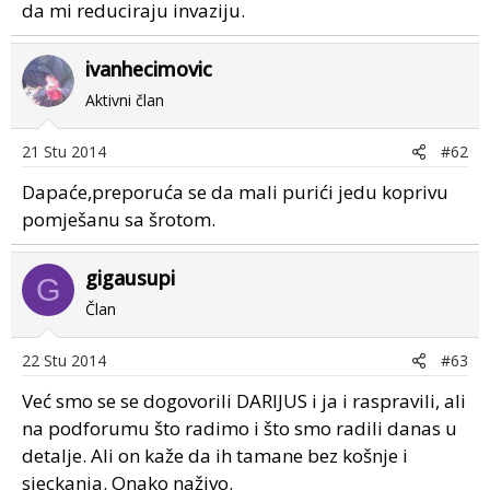
da mi reduciraju invaziju.
ivanhecimovic
Aktivni član
21 Stu 2014
#62
Dapaće,preporuća se da mali purići jedu koprivu
pomješanu sa šrotom.
gigausupi
G
Član
22 Stu 2014
#63
Već smo se se dogovorili DARIJUS i ja i raspravili, ali
na podforumu što radimo i što smo radili danas u
detalje. Ali on kaže da ih tamane bez košnje i
sjeckanja. Onako naživo.