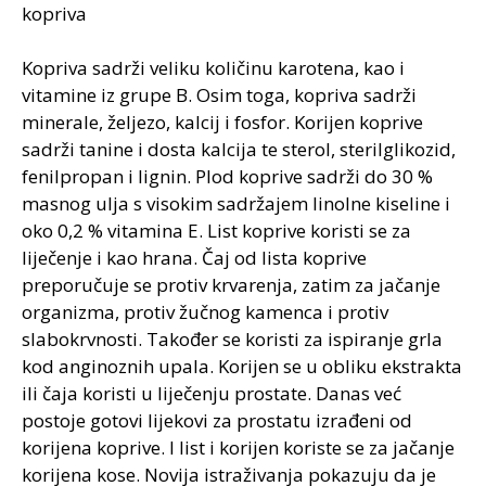
kopriva
Kopriva sadrži veliku količinu karotena, kao i
vitamine iz grupe B. Osim toga, kopriva sadrži
minerale, željezo, kalcij i fosfor. Korijen koprive
sadrži tanine i dosta kalcija te sterol, sterilglikozid,
fenilpropan i lignin. Plod koprive sadrži do 30 %
masnog ulja s visokim sadržajem linolne kiseline i
oko 0,2 % vitamina E. List koprive koristi se za
liječenje i kao hrana. Čaj od lista koprive
preporučuje se protiv krvarenja, zatim za jačanje
organizma, protiv žučnog kamenca i protiv
slabokrvnosti. Također se koristi za ispiranje grla
kod anginoznih upala. Korijen se u obliku ekstrakta
ili čaja koristi u liječenju prostate. Danas već
postoje gotovi lijekovi za prostatu izrađeni od
korijena koprive. I list i korijen koriste se za jačanje
korijena kose. Novija istraživanja pokazuju da je