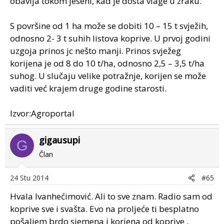
obavlja tokom jeseni, kad je dosta vlage u zraku.
S površine od 1 ha može se dobiti 10 – 15 t svježih,
odnosno 2- 3 t suhih listova koprive. U prvoj godini
uzgoja prinos jc nešto manji. Prinos svježeg
korijena je od 8 do 10 t/ha, odnosno 2,5 – 3,5 t/ha
suhog. U slučaju velike potražnje, korijen se može
vaditi već krajem druge godine starosti.
Izvor:Agroportal
gigausupi
G
Član
24 Stu 2014
#65
Hvala Ivanhećimović. Ali to sve znam. Radio sam od
koprive sve i svašta. Evo na proljeće ti besplatno
pošaljem brdo sjemena i korjena od koprive ,