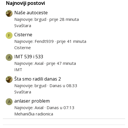
Najnoviji postovi
Naše autoceste
Najnovije: brgud
prije 28 minuta
Svaštara
Cisterne
F
Najnovije: Fendt939
prije 41 minuta
Cisterne
IMT 539 i 533
A
Najnovije: Axial
prije 47 minuta
IMT
Šta smo radili danas 2
Najnovije: brgud
Danas u 08:33
Svaštara
anlaser problem
A
Najnovije: Axial
Danas u 07:13
Mehanička radionica