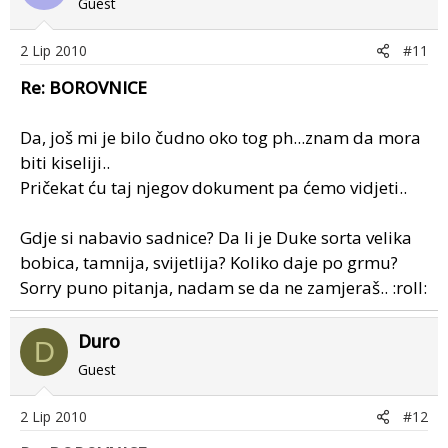
Guest
2 Lip 2010
#11
Re: BOROVNICE
Da, još mi je bilo čudno oko tog ph...znam da mora
biti kiseliji..
Pričekat ću taj njegov dokument pa ćemo vidjeti..
Gdje si nabavio sadnice? Da li je Duke sorta velika
bobica, tamnija, svijetlija? Koliko daje po grmu?
Sorry puno pitanja, nadam se da ne zamjeraš.. :roll:
Duro
D
Guest
2 Lip 2010
#12