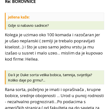
Re: BOROVNICE
jellena kaže:
Gdje si nabavio sadnice?
Kolega je uzimao oko 100 komada i razočaran jer
je ušao neplanski ( zemlji je trebalo popravljati
kiselost...) i što je uzeo samo jednu vrstu ja mu
izašao u susret i malo uzeo... mislim da je kupovao
kod firme: Hellea.
Da li je Duke sorta velika bobica, tamnija, svijetlija?
Koliko daje po grmu?...
Rana sorta, poželjno je imati i oprašivača , krupne
bobice, srednje obojenosti ... Urod u punoj rodnosti
- nezahvalno prognozirati...Po podacima s
američkih stranica ( od fakulteta pa do savjeta za