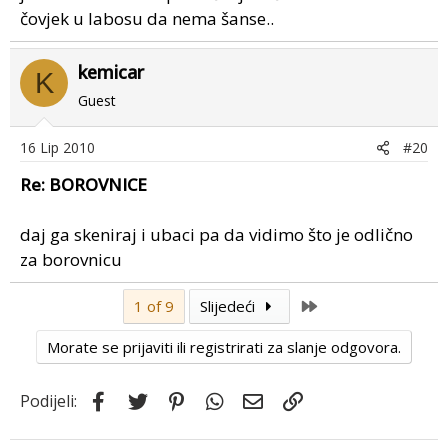
čovjek u labosu da nema šanse..
kemicar
K
Guest
16 Lip 2010
#20
Re: BOROVNICE
daj ga skeniraj i ubaci pa da vidimo što je odlično
za borovnicu
Last
1 of 9
Slijedeći
Morate se prijaviti ili registrirati za slanje odgovora.
Facebook
Twitter
Pinterest
WhatsApp
Email
Link
Podijeli: