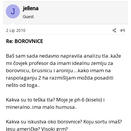
jellena
J
Guest
2 Lip 2010
#9
Re: BOROVNICE
Baš sam sada nedavno napravila analizu tla..kaže
mi čovjek profesor da imam idealnu zemlju za
borovnicu, brusnicu i aroniju....kako imam na
raspolaganju 2 ha razmišljam možda posaditi
nešto od toga..
Kakva su to teška tla? Moje je ph 6 (kiselo) i
mineralno..ima malo humusa..
Kakva su iskustva oko borovnice? Koju sortu imaš?
Jesu američke? Visoki grm?