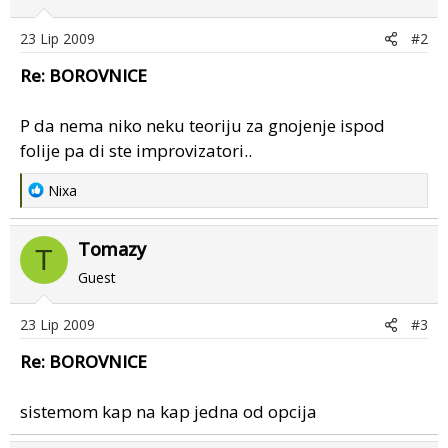
23 Lip 2009
#2
Re: BOROVNICE
P da nema niko neku teoriju za gnojenje ispod
folije pa di ste improvizatori..
R
Nixa
e
a
Tomazy
c
T
t
Guest
i
o
23 Lip 2009
#3
n
s
Re: BOROVNICE
:
sistemom kap na kap jedna od opcija