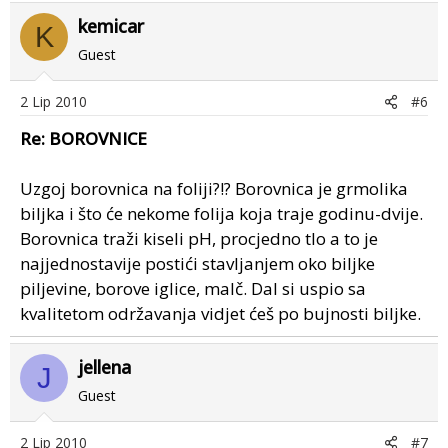
kemicar
K
Guest
2 Lip 2010
#6
Re: BOROVNICE
Uzgoj borovnica na foliji?!? Borovnica je grmolika
biljka i što će nekome folija koja traje godinu-dvije.
Borovnica traži kiseli pH, procjedno tlo a to je
najjednostavije postići stavljanjem oko biljke
piljevine, borove iglice, malč. Dal si uspio sa
kvalitetom održavanja vidjet ćeš po bujnosti biljke.
jellena
J
Guest
2 Lip 2010
#7