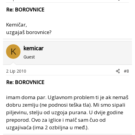
Re: BOROVNICE
Kemičar,
uzgajaš borovnice?
kemicar
K
Guest
2 Lip 2010
#8
Re: BOROVNICE
imam doma par. Uglavnom problem ti je ak nemaš
dobru zemlju (ne podnosi teška tla). Mi smo sipali
piljevinu, stelju od uzgoja purana. U dvije godine
preporod. Ovo za iglice i malč sam čuo od
uzgajivaća (ima 2 ozbiljna u međ.).