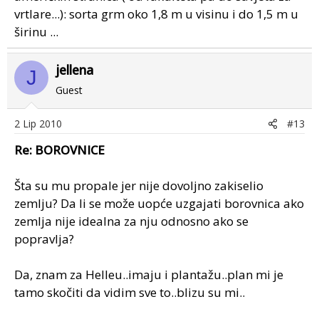
vrtlare...): sorta grm oko 1,8 m u visinu i do 1,5 m u
širinu ...
jellena
J
Guest
2 Lip 2010
#13
Re: BOROVNICE
Šta su mu propale jer nije dovoljno zakiselio
zemlju? Da li se može uopće uzgajati borovnica ako
zemlja nije idealna za nju odnosno ako se
popravlja?
Da, znam za Helleu..imaju i plantažu..plan mi je
tamo skočiti da vidim sve to..blizu su mi..