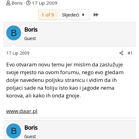
T
D
Boris
17 Lip 2009
e
a
Last
1 of 9
Slijedeći
m
t
u
u
Boris
p
m
B
o
p
Guest
k
r
r
v
17 Lip 2009
#1
e
o
Evo otvaram novu temu jer mislim da zaslužuje
n
g
u
p
svoje mjesto na ovom forumu, nego evo gledam
o
o
dolje navedenu poljsku stranicu i vidim da ih
s
poljaci sade na foliju isto kao i jagode nema
t
korova, ali kako ih onda gnoje.
a
www.daar.pl
Boris
B
Guest