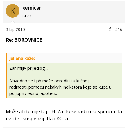
kemicar
K
Guest
3 Lip 2010
#16
Re: BOROVNICE
jellena kaže:
Zanimljiv prijedlog....
Navodno se i ph može odrediti i u kućnoj
radinosti..pomoću nekakvih indikatora koje se kupe u
poljoprivrednoj apoteci...
Može ali to nije taj pH. Za tlo se radi u suspenziji tla
i vode i suspenziji tla i KCl-a.