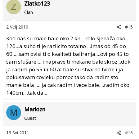
Zlatko123
Z
Član
2 Velj 2010
#15
Kod nas su male bale oko 2 kn....rolo sjenaža oko
120...a suho ti je razlicito totalno ...imas od 45 do
60.....sam ovisi ti o kvaliteti baliranja....ovi po 45 to
sam sfušare.....i naprave ti mekane bale skroz...dok
ja radim po 55 ili 60 al bale su stvarno tvrde i ja
pokusavam covjeku pomoc tako da radim sto
manje bala .....ja cak radim i vece bale....radim oko
140cm....tak da.....
Mariozn
M
Guest
13 Svi 2011
#16