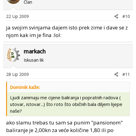
Član
22 Lip 2009
#10
ja svojim svinjama dajem isto prek zime i dave se z
njom kak im je fina :lol:
markach
Iskusan lik
28 Lip 2009
#11
Dominik kaže:
Ljudi zanimaju me cijene baliranja i popratnih radova (
utovar, istovar...) što roto što običnih bala diljem lijepe
naše?
ako slamu trebas tu sam sa punim "pansionom"
baliranje je 2,00kn za veće količine 1,80 ili po