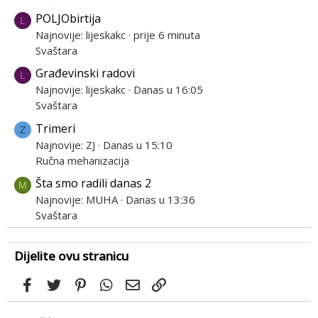
POLJObirtija
L
Najnovije: lijeskakc
prije 6 minuta
Svaštara
Građevinski radovi
L
Najnovije: lijeskakc
Danas u 16:05
Svaštara
Trimeri
Z
Najnovije: ZJ
Danas u 15:10
Ručna mehanizacija
Šta smo radili danas 2
M
Najnovije: MUHA
Danas u 13:36
Svaštara
Dijelite ovu stranicu
Facebook
Twitter
Pinterest
WhatsApp
Email
Link