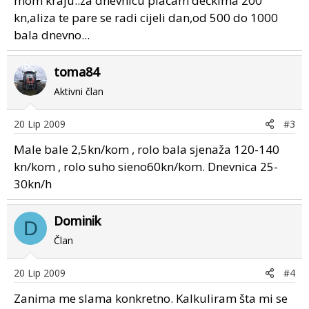
mom kraju..za dnevnicu plaćam dečkima 200
kn,aliza te pare se radi cijeli dan,od 500 do 1000
bala dnevno...
toma84
Aktivni član
20 Lip 2009
#3
Male bale 2,5kn/kom , rolo bala sjenaža 120-140
kn/kom , rolo suho sieno60kn/kom. Dnevnica 25-
30kn/h
Dominik
D
Član
20 Lip 2009
#4
Zanima me slama konkretno. Kalkuliram šta mi se