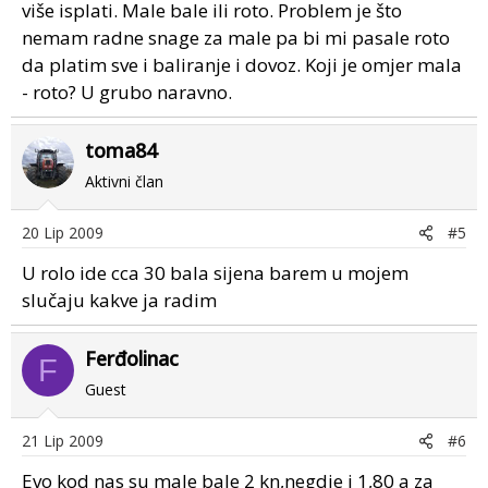
više isplati. Male bale ili roto. Problem je što
nemam radne snage za male pa bi mi pasale roto
da platim sve i baliranje i dovoz. Koji je omjer mala
- roto? U grubo naravno.
toma84
Aktivni član
20 Lip 2009
#5
U rolo ide cca 30 bala sijena barem u mojem
slučaju kakve ja radim
Ferđolinac
F
Guest
21 Lip 2009
#6
Evo kod nas su male bale 2 kn,negdje i 1,80 a za