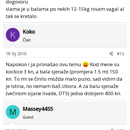
dogovoru
slama je u balama po nekih 12-15kg nisam vagal al
tak se kretalo
Koko
K
Član
18 Sij 2010
#12
Napokon i ja pronašao ovu temu
Kod mene su
kockice 3 kn, a bala sjenaže (promjera 1.5 m) 150
kn. To mi se činilo možda malo puno, sad vidim da
je istina, no nemam baš izbora. A za balu sjenaže
(većinom sijane livade, DTS) jedva dobijem 400 kn.
Massey4455
M
Guest