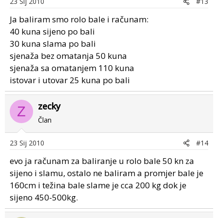
23 Sij 2010
#13
Ja baliram smo rolo bale i računam:
40 kuna sijeno po bali
30 kuna slama po bali
sjenaža bez omatanja 50 kuna
sjenaža sa omatanjem 110 kuna
istovar i utovar 25 kuna po bali
zecky
Z
Član
23 Sij 2010
#14
evo ja računam za baliranje u rolo bale 50 kn za
sijeno i slamu, ostalo ne baliram a promjer bale je
160cm i težina bale slame je cca 200 kg dok je
sijeno 450-500kg.