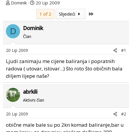
T
D
Dominik
20 Lip 2009
e
a
Last
1 of 2
Slijedeći
m
t
u
u
Dominik
p
m
D
o
p
Član
k
r
r
v
20 Lip 2009
#1
e
o
Ljudi zanimaju me cijene baliranja i popratnih
n
g
u
p
radova ( utovar, istovar...) što roto što običnih bala
o
o
diljem lijepe naše?
s
t
abrkili
a
Aktivni član
20 Lip 2009
#2
obične male bale su po 2kn komad baliranje,bar u