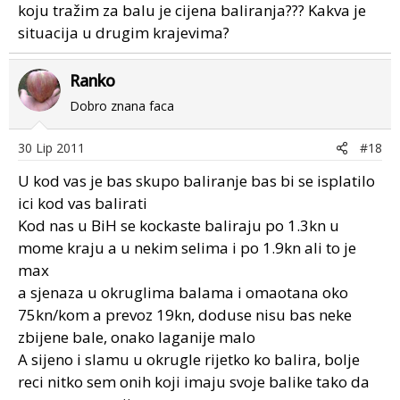
koju tražim za balu je cijena baliranja??? Kakva je
situacija u drugim krajevima?
Ranko
Dobro znana faca
30 Lip 2011
#18
U kod vas je bas skupo baliranje bas bi se isplatilo
ici kod vas balirati
Kod nas u BiH se kockaste baliraju po 1.3kn u
mome kraju a u nekim selima i po 1.9kn ali to je
max
a sjenaza u okruglima balama i omaotana oko
75kn/kom a prevoz 19kn, doduse nisu bas neke
zbijene bale, onako laganije malo
A sijeno i slamu u okrugle rijetko ko balira, bolje
reci nitko sem onih koji imaju svoje balike tako da