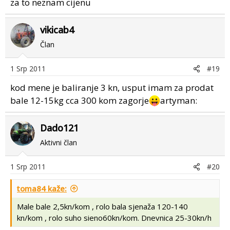
za to neznam cijenu
vikicab4
Član
1 Srp 2011
#19
kod mene je baliranje 3 kn, usput imam za prodat
bale 12-15kg cca 300 kom zagorje
artyman:
Dado121
Aktivni član
1 Srp 2011
#20
toma84 kaže:
Male bale 2,5kn/kom , rolo bala sjenaža 120-140
kn/kom , rolo suho sieno60kn/kom. Dnevnica 25-30kn/h