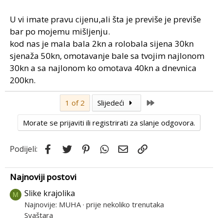
U vi imate pravu cijenu,ali šta je previše je previše
bar po mojemu mišljenju.
kod nas je mala bala 2kn a rolobala sijena 30kn
sjenaža 50kn, omotavanje bale sa tvojim najlonom
30kn a sa najlonom ko omotava 40kn a dnevnica
200kn.
Last
1 of 2
Slijedeći
Morate se prijaviti ili registrirati za slanje odgovora.
Facebook
Twitter
Pinterest
WhatsApp
Email
Link
Podijeli:
Najnoviji postovi
Slike krajolika
M
Najnovije: MUHA
prije nekoliko trenutaka
Svaštara