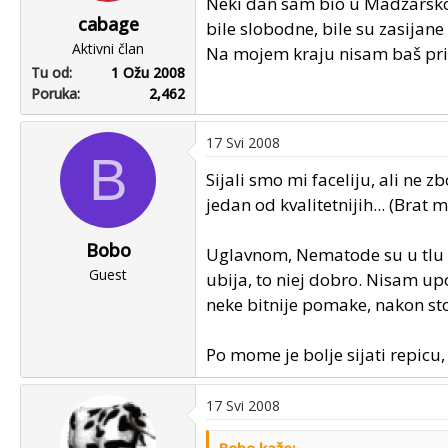
Neki dan sam bio u Madžarsko
cabage
bile slobodne, bile su zasijane
Aktivni član
Na mojem kraju nisam baš pri
Tu od
1 Ožu 2008
Poruka
2,462
17 Svi 2008
B
Sijali smo mi faceliju, ali ne
jedan od kvalitetnijih... (Brat 
Bobo
Uglavnom, Nematode su u tlu po
Guest
ubija, to niej dobro. Nisam upo
neke bitnije pomake, nakon sto
Po mome je bolje sijati repicu,
17 Svi 2008