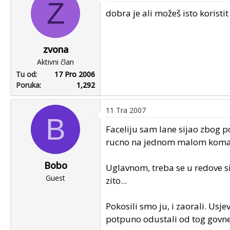
Z
dobra je ali možeš isto koristit
zvona
Aktivni član
Tu od
17 Pro 2006
Poruka
1,292
11 Tra 2007
B
Faceliju sam lane sijao zbog pce
rucno na jednom malom komadu
Bobo
Uglavnom, treba se u redove si
Guest
zito...
Pokosili smo ju, i zaorali. Usjev
potpuno odustali od tog govne