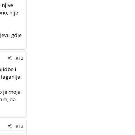
 njive
no, nije
sjevu gdje
#12
ojidbe i
 laganija,
o je moja
ram, da
#13