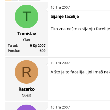
u
u
10 Tra 2007
p
m
T
o
p
Sijanje facelije
k
r
r
v
Tko zna nešto o sijanju facelije
e
o
Tomislav
n
g
Član
u
p
Tu od
9 Sij 2007
o
o
Poruka
609
s
t
a
10 Tra 2007
R
A što je to facelija , jel imaš ne
Ratarko
Guest
10 Tra 2007