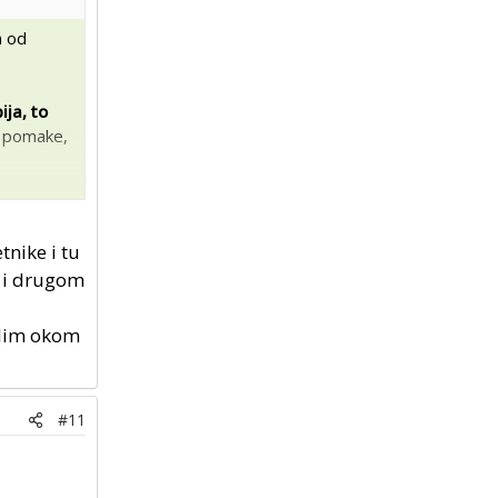
n od
ija, to
je pomake,
tnike i tu
u i drugom
golim okom
#11