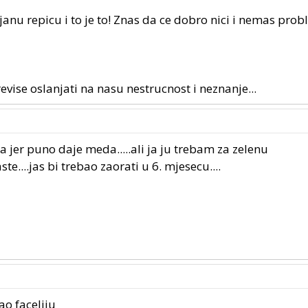
 uljanu repicu i to je to! Znas da ce dobro nici i nemas pro
revise oslanjati na nasu nestrucnost i neznanje...
a jer puno daje meda.....ali ja ju trebam za zelenu
e....jas bi trebao zaorati u 6. mjesecu....
ao faceliju