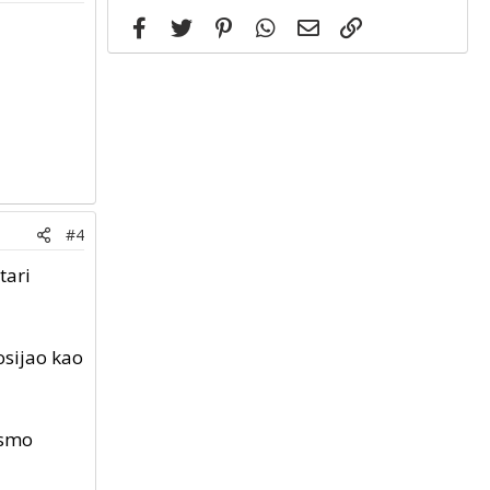
Facebook
Twitter
Pinterest
WhatsApp
Email
Link
#4
tari
osijao kao
e smo