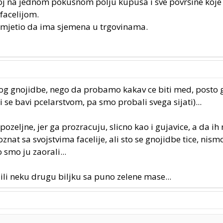
j na jednom pokusnom polju kupusa i sve površine koje
 facelijom.
mjetio da ima sjemena u trgovinama.
 zbog gnojidbe, nego da probamo kakav ce biti med, posto g
mi se bavi pcelarstvom, pa smo probali svega sijati)...
zeljne, jer ga prozracuju, slicno kao i gujavice, a da ih 
znat sa svojstvima facelije, ali sto se gnojidbe tice, nism
 smo ju zaorali...
 ili neku drugu biljku sa puno zelene mase...