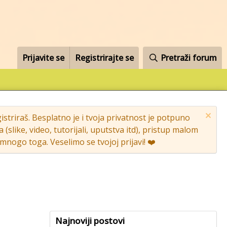
Prijavite se
Registrirajte se
Pretraži forum
striraš. Besplatno je i tvoja privatnost je potpuno
like, video, tutorijali, uputstva itd), pristup malom
nogo toga. Veselimo se tvojoj prijavi! ❤️
Najnoviji postovi