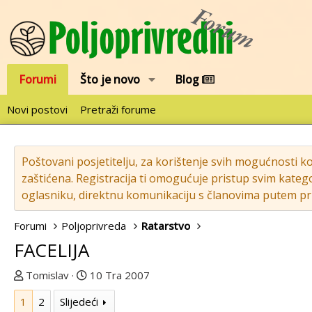
Forumi
Što je novo
Blog
Novi postovi
Pretraži forume
Poštovani posjetitelju, za korištenje svih mogućnosti k
zaštićena. Registracija ti omogućuje pristup svim katego
oglasniku, direktnu komunikaciju s članovima putem pri
Forumi
Poljoprivreda
Ratarstvo
FACELIJA
T
D
Tomislav
10 Tra 2007
e
a
1
2
Slijedeći
m
t