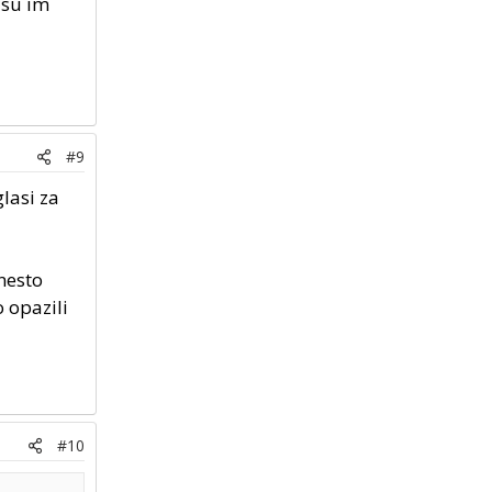
 su im
#9
lasi za
nesto
o opazili
#10