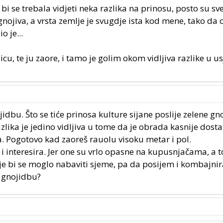
 bi se trebala vidjeti neka razlika na prinosu, posto su sve
nojiva, a vrsta zemlje je svugdje ista kod mene, tako da o
o je...
cu, te ju zaore, i tamo je golim okom vidljiva razlike u u
jidbu. Što se tiće prinosa kulture sijane poslije zelene gn
zlika je jedino vidljiva u tome da je obrada kasnije dosta
 Pogotovo kad zaoreš rauolu visoku metar i pol.
 i interesira. Jer one su vrlo opasne na kupusnjačama, a t
dje bi se moglo nabaviti sjeme, pa da posijem i kombajni
 gnojidbu?