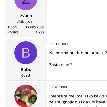
zvona
Aktivni član
Tu od
17 Pro 2006
Poruka
1,292
12 Tra 2007
B
Na normalnu dubinu oranja, 2
Zasto pitas?
Bobo
Guest
17 Svi 2008
Interesira me ima li tko kakva 
zelenu gnojidbu i da uništava