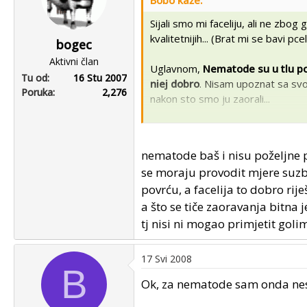
Bobo kaže:
Sijali smo mi faceliju, ali ne zb
kvalitetnijih... (Brat mi se bavi pc
bogec
Aktivni član
Uglavnom,
Nematode su u tlu poz
Tu od
16 Stu 2007
niej dobro
. Nisam upoznat sa svoj
Poruka
2,276
nakon sto smo ju zaorali...
Po mome je bolje sijati repicu, il
nematode baš i nisu poželjne p
se moraju provodit mjere suzb
povrću, a facelija to dobro riješ
a što se tiče zaoravanja bitna 
tj nisi ni mogao primjetit gol
17 Svi 2008
B
Ok, za nematode sam onda nest