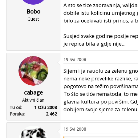
A sto se tice zaoravanja, valjda
Bobo
dobile istu kolicinu umjetnog g
Guest
bilo za ocekivati isti prinos, a bi
Susjed svake godine posije repi
je repica bila a gdje nije...
19 Svi 2008
Sijem i ja rauolu za zelenu gno
nema neke prevelike razlike, ra
pogotovo na težim površinama.
cabage
To što se tiće nematoda, to me
Aktivni član
glavna kultura po površini. G
Tu od
1 Ožu 2008
dobijem svoje sjeme za zelenu
Poruka
2,462
19 Svi 2008