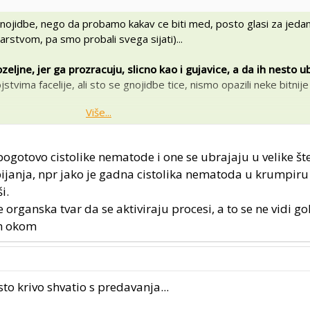
og gnojidbe, nego da probamo kakav ce biti med, posto glasi za jeda
elarstvom, pa smo probali svega sijati)...
eljne, jer ga prozracuju, slicno kao i gujavice, a da ih nesto ub
stvima facelije, ali sto se gnojidbe tice, nismo opazili neke bitni
Više...
i neku drugu biljku sa puno zelene mase...
ogotovo cistolike nematode i one se ubrajaju u velike šte
ijanja, npr jako je gadna cistolika nematoda u krumpir
i.
je organska tvar da se aktiviraju procesi, a to se ne vidi 
im okom
o krivo shvatio s predavanja...