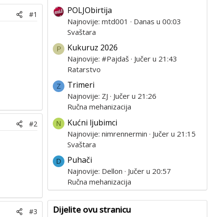
POLJObirtija
#1
Najnovije: mtd001
Danas u 00:03
Svaštara
Kukuruz 2026
P
Najnovije: #Pajdaš
Jučer u 21:43
Ratarstvo
Trimeri
Z
Najnovije: ZJ
Jučer u 21:26
Ručna mehanizacija
Kućni ljubimci
#2
N
Najnovije: nimrennermin
Jučer u 21:15
Svaštara
Puhači
D
Najnovije: Dellon
Jučer u 20:57
Ručna mehanizacija
Dijelite ovu stranicu
#3