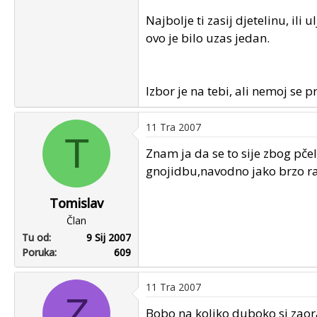
Najbolje ti zasij djetelinu, ili
ovo je bilo uzas jedan.
Izbor je na tebi, ali nemoj se p
11 Tra 2007
T
Znam ja da se to sije zbog pčel
gnojidbu,navodno jako brzo rast
Tomislav
Član
Tu od
9 Sij 2007
Poruka
609
11 Tra 2007
Z
Bobo na koliko duboko si zaor