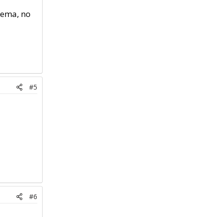
blema, no
#5
#6