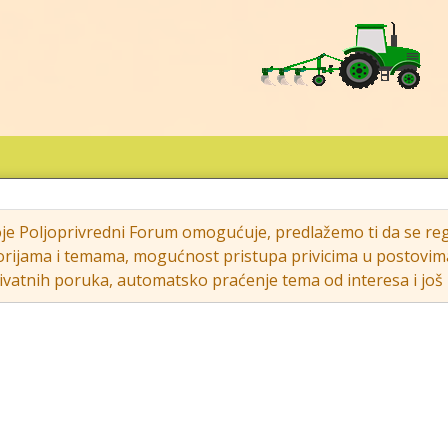
oje Poljoprivredni Forum omogućuje, predlažemo ti da se regi
rijama i temama, mogućnost pristupa privicima u postovima (s
vatnih poruka, automatsko praćenje tema od interesa i još m