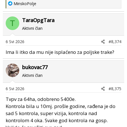
R
MinskoPolje
e
a
TaraOpgTara
c
T
t
Aktivni član
i
o
6 Svi 2026
#8,374
n
s
Ima li itko da mu nije isplaćeno za poljske trake?
:
bukovac77
Aktivni član
6 Svi 2026
#8,375
Tvpv za 64ha, odobreno 5400e.
Kontrola bila u 10mj. prošle godine, rađena je do
sad 5 kontrola, super vizija, kontrola nad
kontrolom 4 oka. Svake god kontrola na gosp.