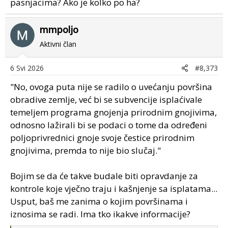
pasnjacima? Ako je kolko po ha?
mmpoljo
Aktivni član
6 Svi 2026
#8,373
"No, ovoga puta nije se radilo o uvećanju površina
obradive zemlje, već bi se subvencije isplaćivale
temeljem programa gnojenja prirodnim gnojivima,
odnosno lažirali bi se podaci o tome da određeni
poljoprivrednici gnoje svoje čestice prirodnim
gnojivima, premda to nije bio slučaj."
Bojim se da će takve budale biti opravdanje za
kontrole koje vječno traju i kašnjenje sa isplatama...
Usput, baš me zanima o kojim površinama i
iznosima se radi. Ima tko ikakve informacije?