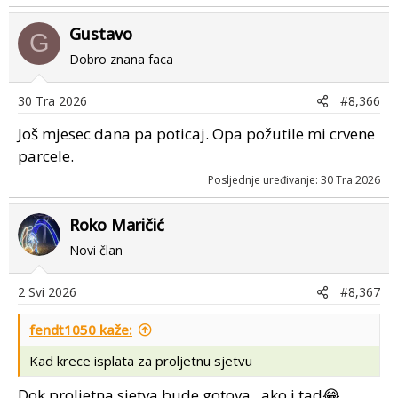
Gustavo
G
Dobro znana faca
30 Tra 2026
#8,366
Još mjesec dana pa poticaj. Opa požutile mi crvene
parcele.
Posljednje uređivanje:
30 Tra 2026
Roko Maričić
Novi član
2 Svi 2026
#8,367
fendt1050 kaže:
Kad krece isplata za proljetnu sjetvu
Dok proljetna sjetva bude gotova...ako i tad😂