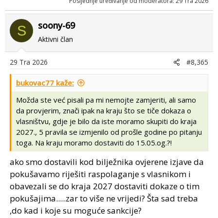
Posljednje uređivanje od moderatora:
29 Tra 2026
soony-69
S
Aktivni član
29 Tra 2026
#8,365
bukovac77 kaže:
Možda ste već pisali pa mi nemojte zamjeriti, ali samo
da provjerim, znači ipak na kraju što se tiče dokaza o
vlasništvu, gdje je bilo da iste moramo skupiti do kraja
2027., 5 pravila se izmjenilo od prošle godine po pitanju
toga. Na kraju moramo dostaviti do 15.05.og.?!
ako smo dostavili kod bilježnika ovjerene izjave da
pokušavamo riješiti raspolaganje s vlasnikom i
obavezali se do kraja 2027 dostaviti dokaze o tim
pokušajima.....zar to više ne vrijedi? Šta sad treba
,do kad i koje su moguće sankcije?