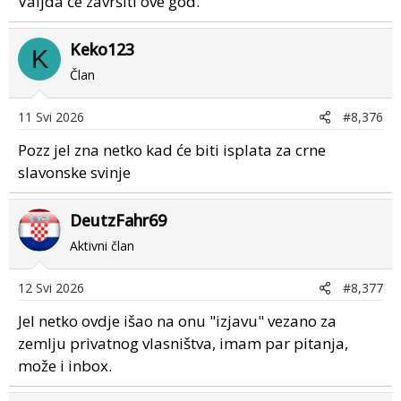
Valjda će završiti ove god.
Keko123
K
Član
11 Svi 2026
#8,376
Pozz jel zna netko kad će biti isplata za crne
slavonske svinje
DeutzFahr69
Aktivni član
12 Svi 2026
#8,377
Jel netko ovdje išao na onu "izjavu" vezano za
zemlju privatnog vlasništva, imam par pitanja,
može i inbox.