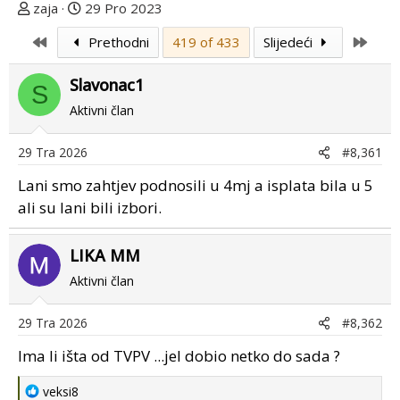
T
D
zaja
29 Pro 2023
e
a
First
Last
Prethodni
419 of 433
Slijedeći
m
t
u
u
Slavonac1
p
m
S
o
p
Aktivni član
k
r
r
v
29 Tra 2026
#8,361
e
o
Lani smo zahtjev podnosili u 4mj a isplata bila u 5
n
g
u
p
ali su lani bili izbori.
o
o
s
LIKA MM
t
Aktivni član
a
29 Tra 2026
#8,362
Ima li išta od TVPV ...jel dobio netko do sada ?
R
veksi8