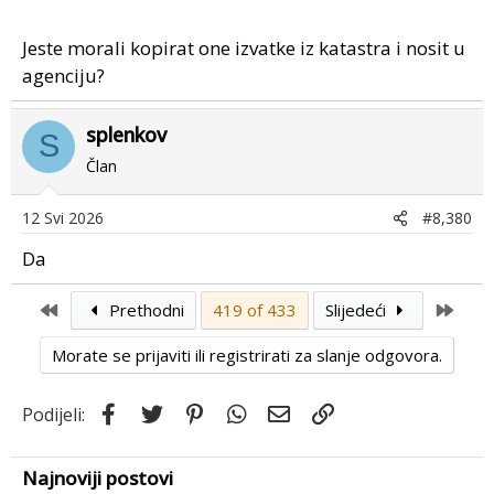
Jeste morali kopirat one izvatke iz katastra i nosit u
agenciju?
splenkov
S
Član
12 Svi 2026
#8,380
Da
First
Last
Prethodni
419 of 433
Slijedeći
Morate se prijaviti ili registrirati za slanje odgovora.
Facebook
Twitter
Pinterest
WhatsApp
Email
Link
Podijeli:
Najnoviji postovi