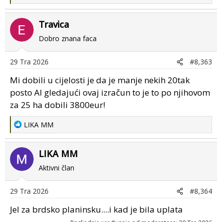
e
a
Travica
c
t
Dobro znana faca
i
o
29 Tra 2026
#8,363
n
s
Mi dobili u cijelosti je da je manje nekih 20tak
:
posto Al gledajući ovaj izračun to je to po njihovom
za 25 ha dobili 3800eur!
R
LIKA MM
e
a
LIKA MM
c
t
Aktivni član
i
o
29 Tra 2026
#8,364
n
s
Jel za brdsko planinsku....i kad je bila uplata
: