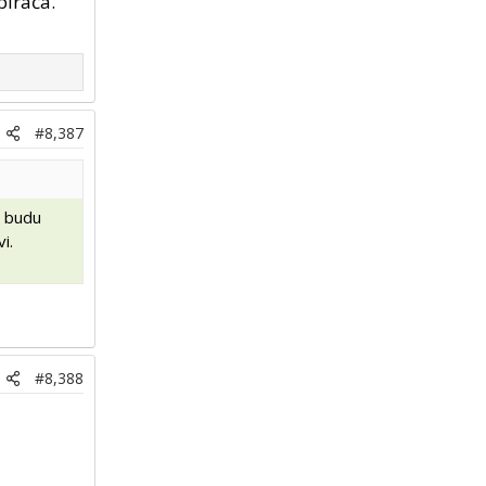
birača.
#8,387
a budu
i.
#8,388