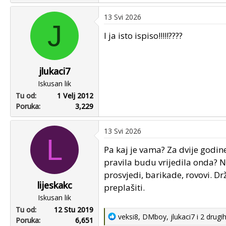
a
13 Svi 2026
c
J
t
I ja isto ispiso!!!!!????
i
o
n
jlukaci7
s
Iskusan lik
:
Tu od
1 Velj 2012
Poruka
3,229
13 Svi 2026
L
Pa kaj je vama? Za dvije godin
pravila budu vrijedila onda? Na
prosvjedi, barikade, rovovi. Dr
lijeskakc
preplašiti.
Iskusan lik
Tu od
12 Stu 2019
R
veksi8
,
DMboy
,
jlukaci7
i 2 drugi
Poruka
6,651