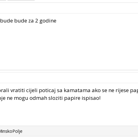
ta bude bude za 2 godine
i vratiti cijeli poticaj sa kamatama ako se ne rijese pap
oje ne mogu odmah sloziti papire ispisao!
MinskoPolje