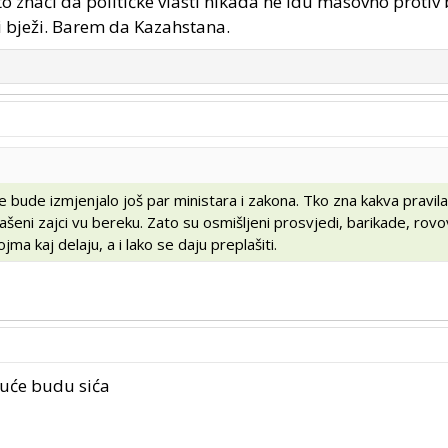
o znači da političke vlasti nikada ne idu masovno protiv 
i bježi. Barem da Kazahstana.
e bude izmjenjalo još par ministara i zakona. Tko zna kakva pravil
lašeni zajci vu bereku. Zato su osmišljeni prosvjedi, barikade, rovov
ma kaj delaju, a i lako se daju preplašiti.
duće budu sića