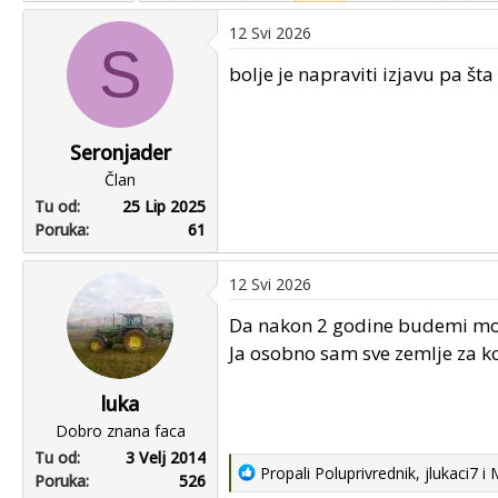
u
u
12 Svi 2026
p
m
S
o
p
bolje je napraviti izjavu pa š
k
r
r
v
e
o
Seronjader
n
g
Član
u
p
Tu od
25 Lip 2025
o
o
Poruka
61
s
t
a
12 Svi 2026
Da nakon 2 godine budemi moral
Ja osobno sam sve zemlje za k
luka
Dobro znana faca
Tu od
3 Velj 2014
R
Propali Poluprivrednik
,
jlukaci7
i
Poruka
526
e