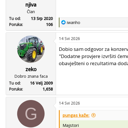
njiva
Član
Tu od
13 Srp 2020
R
iwanho
Poruka
106
e
a
14 Svi 2026
c
t
Dobio sam odgovor za konzerv
i
"Dodatne provjere izvršiti će
o
obavješteni o rezultatima dod
n
zeko
s
Dobro znana faca
:
Tu od
16 Velj 2009
Poruka
1,658
14 Svi 2026
G
pungas kaže:
Majstori