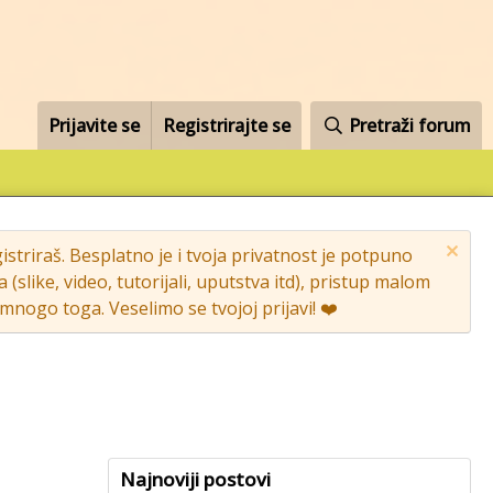
Prijavite se
Registrirajte se
Pretraži forum
striraš. Besplatno je i tvoja privatnost je potpuno
like, video, tutorijali, uputstva itd), pristup malom
nogo toga. Veselimo se tvojoj prijavi! ❤️
Najnoviji postovi