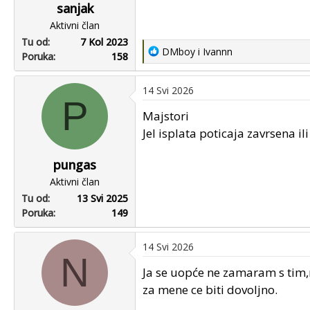
sanjak
Aktivni član
Tu od
7 Kol 2023
R
DMboy
i
Ivannn
Poruka
158
e
a
14 Svi 2026
c
P
t
Majstori
i
Jel isplata poticaja zavrsena il
o
n
pungas
s
Aktivni član
:
Tu od
13 Svi 2025
Poruka
149
14 Svi 2026
N
Ja se uopće ne zamaram s tim,n
za mene ce biti dovoljno.