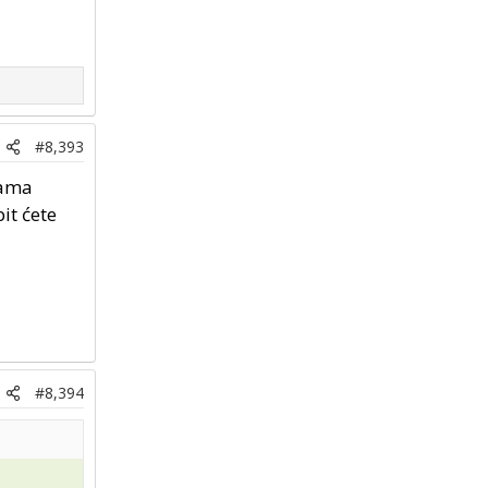
#8,393
rama
it ćete
#8,394