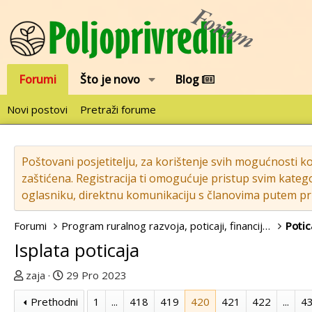
Forumi
Što je novo
Blog
Novi postovi
Pretraži forume
Poštovani posjetitelju, za korištenje svih mogućnosti k
zaštićena. Registracija ti omogućuje pristup svim katego
oglasniku, direktnu komunikaciju s članovima putem pri
Forumi
Program ruralnog razvoja, poticaji, financije..
Potic
Isplata poticaja
T
D
zaja
29 Pro 2023
e
a
Prethodni
1
...
418
419
420
421
422
...
4
m
t