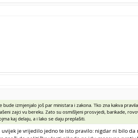
e bude izmjenjalo još par ministara i zakona. Tko zna kakva pravil
lašeni zajci vu bereku. Zato su osmišljeni prosvjedi, barikade, rovov
ma kaj delaju, a i lako se daju preplašiti.
 uvijek je vrijedilo jedno te isto pravilo: nigdar ni bilo da