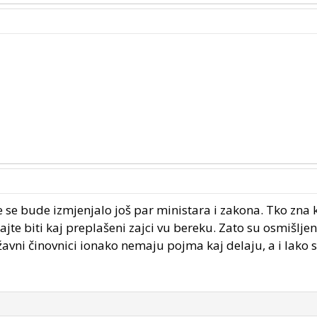
e se bude izmjenjalo još par ministara i zakona. Tko zna
jte biti kaj preplašeni zajci vu bereku. Zato su osmišljen
žavni činovnici ionako nemaju pojma kaj delaju, a i lako 
h