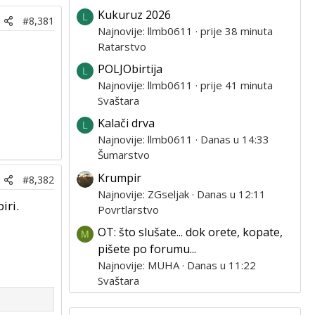
Kukuruz 2026
L
#8,381
Najnovije: llmb0611
prije 38 minuta
Ratarstvo
POLJObirtija
L
Najnovije: llmb0611
prije 41 minuta
Svaštara
Kalači drva
L
Najnovije: llmb0611
Danas u 14:33
Šumarstvo
Krumpir
#8,382
Najnovije: ZGseljak
Danas u 12:11
iri.
Povrtlarstvo
OT: što slušate... dok orete, kopate,
M
pišete po forumu...
Najnovije: MUHA
Danas u 11:22
Svaštara