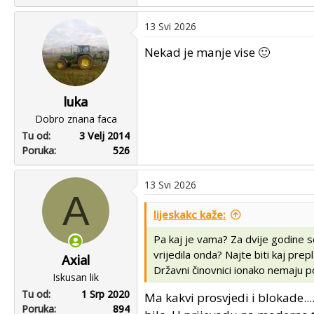
e
a
13 Svi 2026
c
t
Nekad je manje vise 🙂
i
o
n
luka
s
Dobro znana faca
:
Tu od
3 Velj 2014
Poruka
526
13 Svi 2026
A
lijeskakc kaže:
Pa kaj je vama? Za dvije godine s
vrijedila onda? Najte biti kaj prep
Axial
Državni činovnici ionako nemaju poj
Iskusan lik
Tu od
1 Srp 2020
Ma kakvi prosvjedi i blokade....
Poruka
894