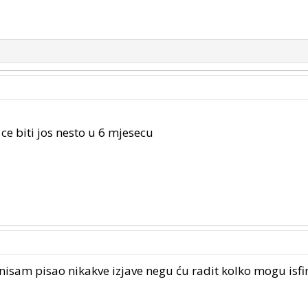
i ce biti jos nesto u 6 mjesecu
isam pisao nikakve izjave negu ću radit kolko mogu isfin