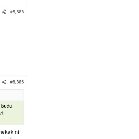
#8,385
#8,386
a budu
i.
 nekak ni