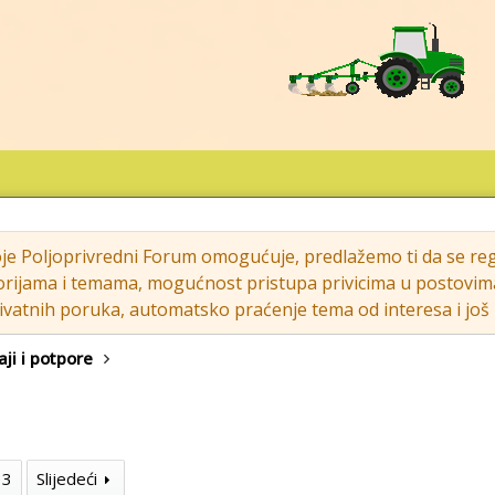
oje Poljoprivredni Forum omogućuje, predlažemo ti da se regi
rijama i temama, mogućnost pristupa privicima u postovima (s
vatnih poruka, automatsko praćenje tema od interesa i još m
aji i potpore
33
Slijedeći