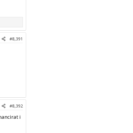
#8,391
#8,392
ancirat i