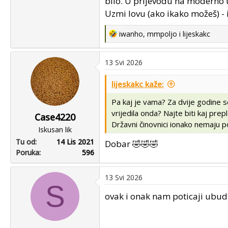
bilo. U prijevodu na moderno t
Uzmi lovu (ako ikako možeš) - 
R
iwanho
,
mmpoljo
i
lijeskakc
e
a
13 Svi 2026
c
t
lijeskakc kaže:
i
o
Pa kaj je vama? Za dvije godine s
n
vrijedila onda? Najte biti kaj prep
Case4220
s
Državni činovnici ionako nemaju poj
Iskusan lik
:
Tu od
14 Lis 2021
Dobar 🤣🤣🤣
Poruka
596
13 Svi 2026
S
ovak i onak nam poticaji ubu