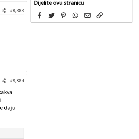
Dijelite ovu stranicu
#8,383
Facebook
Twitter
Pinterest
WhatsApp
Email
Link
#8,384
 kakva
i
se daju