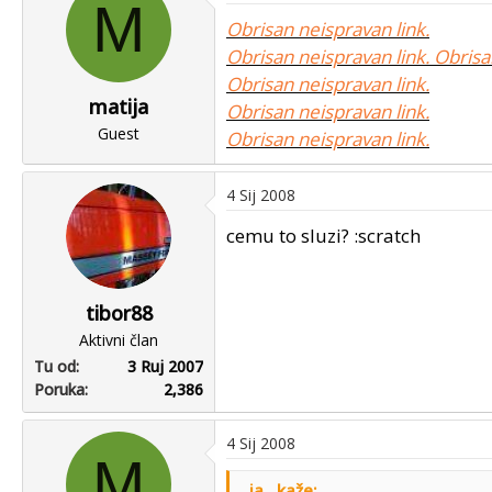
M
u
u
Obrisan neispravan link.
p
m
Obrisan neispravan link.
Obrisa
o
p
Obrisan neispravan link.
k
r
matija
r
v
Obrisan neispravan link.
e
Guest
o
Obrisan neispravan link.
n
g
u
p
4 Sij 2008
o
o
s
cemu to sluzi? :scratch
t
a
tibor88
Aktivni član
Tu od
3 Ruj 2007
Poruka
2,386
4 Sij 2008
M
..ja.. kaže: