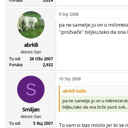
Poruka
5,624
9 Srp 2008
pa ne samelje ju on u milimeta
''prožvače'' biljku,tako da ona 
abrkili
Aktivni član
Tu od
26 Ožu 2007
Poruka
2,932
10 Srp 2008
S
abrkili kaže:
pa ne samelje ju on u milimetarske
biljku,tako da ona brže pusti sok...
Smiljan
Aktivni član
Tu od
5 Ruj 2007
To sam si bas mislio jer bi se i