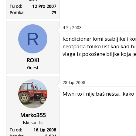
Tu od
12 Pro 2007
Poruka
73
4 Sij 2008
R
Kondicioner lomi stabljike i kori
neotpada toliko list kao kad bi
vlaga iz pokošene biljke koja 
ROKI
Guest
28 Lip 2008
Mwni to i nije baš nešta...kako
Marko355
Iskusan lik
Tu od
16 Lip 2008