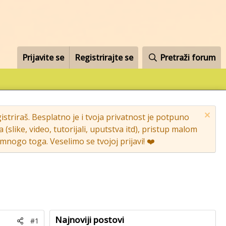
Prijavite se
Registrirajte se
Pretraži forum
striraš. Besplatno je i tvoja privatnost je potpuno
like, video, tutorijali, uputstva itd), pristup malom
nogo toga. Veselimo se tvojoj prijavi! ❤️
Najnoviji postovi
#1