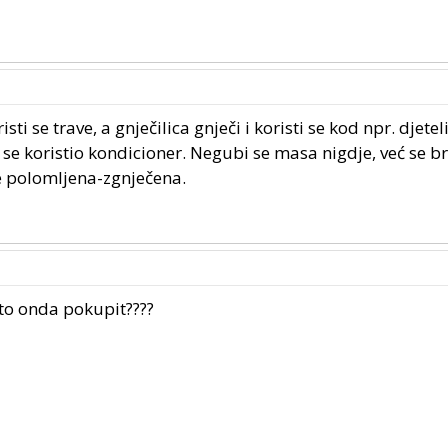
sti se trave, a gnječilica gnječi i koristi se kod npr. djetel
 se koristio kondicioner. Negubi se masa nigdje, već se b
je polomljena-zgnječena.
 to onda pokupit????