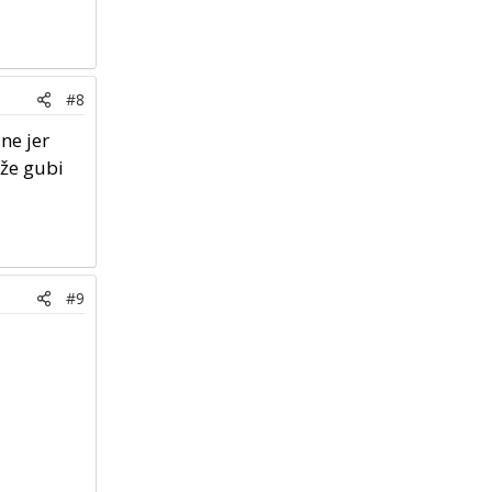
#8
ine jer
rže gubi
#9