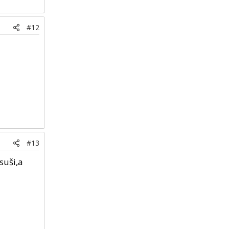
#12
#13
suši,a