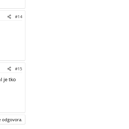
#14
#15
 je tko
nje odgovora.