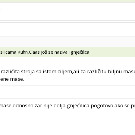
e
ilicama Kuhn,Claas Još se naziva i gnječilica
različita stroja sa istom ciljem,ali za različitu biljnu masu
ošene mase.
ase odnosno zar nije bolja gnječilica pogotovo ako se pri