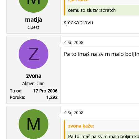
cemu to sluzi? :scratch
matija
sjecka travu
Guest
4 Sij 2008
Z
Pa to imaš na svim malo boljim
zvona
Aktivni član
Tu od
17 Pro 2006
Poruka
1,292
4 Sij 2008
M
zvona kaže:
Pa to imaš na svim malo boljim kos