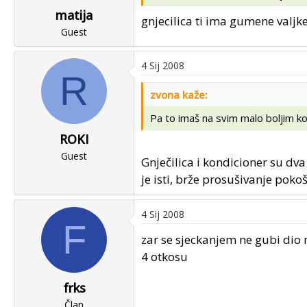
matija
gnjecilica ti ima gumene valjk
Guest
4 Sij 2008
R
zvona kaže:
Pa to imaš na svim malo boljim kos
ROKI
Guest
Gnječilica i kondicioner su dva 
je isti, brže prosušivanje pok
4 Sij 2008
F
zar se sjeckanjem ne gubi dio m
4 otkosu
frks
Član