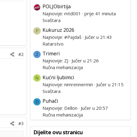
POLJObirtija
Najnovije: mtd001
prije 41 minuta
Svaštara
Kukuruz 2026
P
Najnovije: #Pajdaš
Jučer u 21:43
Ratarstvo
Trimeri
#2
Z
Najnovije: ZJ
Jučer u 21:26
Ručna mehanizacija
Kućni ljubimci
N
Najnovije: nimrennermin
Jučer u 21:15
Svaštara
Puhači
D
Najnovije: Dellon
Jučer u 20:57
Ručna mehanizacija
#3
Dijelite ovu stranicu