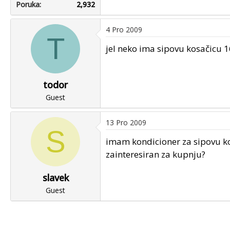
Poruka
2,932
4 Pro 2009
T
jel neko ima sipovu kosačicu 1
todor
Guest
13 Pro 2009
S
imam kondicioner za sipovu kos
zainteresiran za kupnju?
slavek
Guest