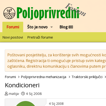
Forumi
Što je novo
Blog
Novi postovi
Pretraži forume
Poštovani posjetitelju, za korištenje svih mogućnosti k
zaštićena. Registracija ti omogućuje pristup svim katego
oglasniku, direktnu komunikaciju s članovima putem pri
Forumi
Poljoprivredna mehanizacija
Traktorski priključci
Kondicioneri
T
D
matija
4 Sij 2008
e
a
m
t
4 Sij 2008