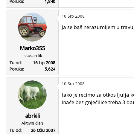
Poruka
1,840
10 Srp 2008
Ja se baš nerazumijem u travu, 
Marko355
Iskusan lik
Tu od
16 Lip 2008
Poruka
5,624
10 Srp 2008
tako je,recimo za otkos ljulja 
inače bez gnječilice treba 3 dan
abrkili
Aktivni član
Tu od
26 Ožu 2007