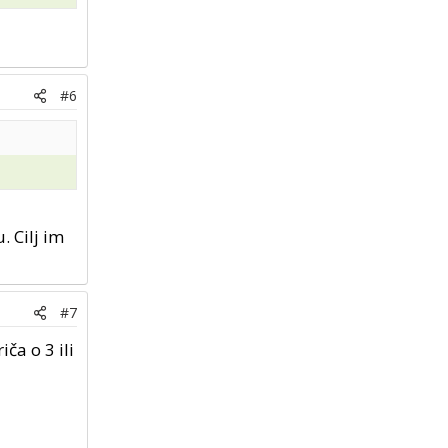
#6
. Cilj im
#7
ča o 3 ili