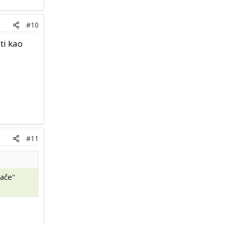
#10
ti kao
#11
ače''