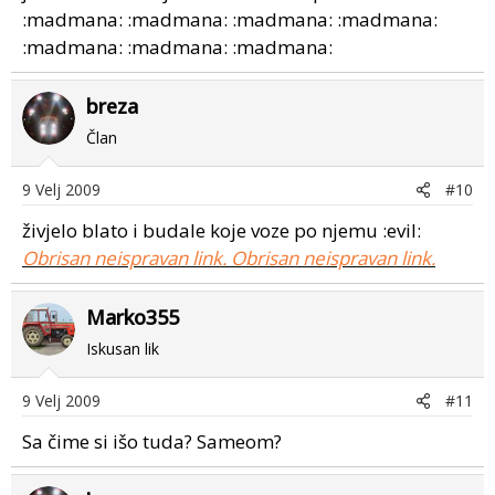
:madmana: :madmana: :madmana: :madmana:
:madmana: :madmana: :madmana:
breza
Član
9 Velj 2009
#10
živjelo blato i budale koje voze po njemu :evil:
Obrisan neispravan link.
Obrisan neispravan link.
Marko355
Iskusan lik
9 Velj 2009
#11
Sa čime si išo tuda? Sameom?