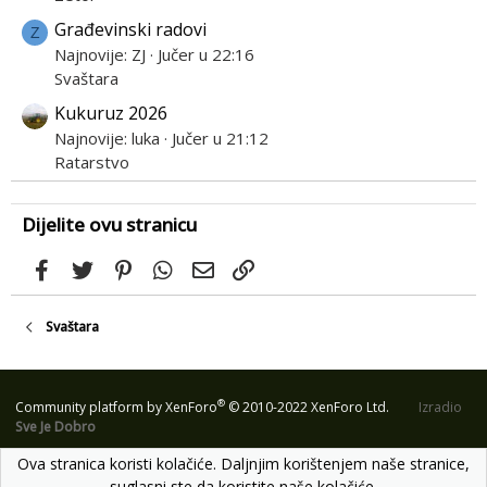
Građevinski radovi
Z
Najnovije: ZJ
Jučer u 22:16
Svaštara
Kukuruz 2026
Najnovije: luka
Jučer u 21:12
Ratarstvo
Dijelite ovu stranicu
Facebook
Twitter
Pinterest
WhatsApp
Email
Link
Svaštara
®
Community platform by XenForo
© 2010-2022 XenForo Ltd.
Izradio
Sve Je Dobro
Ova stranica koristi kolačiće. Daljnjim korištenjem naše stranice,
suglasni ste da koristite naše kolačiće.