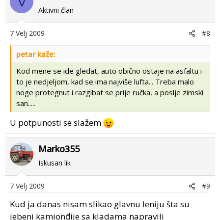
V
Aktivni član
7 Velj 2009
#8
petar kaže:
Kod mene se ide gledat, auto obično ostaje na asfaltu i
to je nedjeljom, kad se ima najviše lufta... Treba malo
noge protegnut i razgibat se prije ručka, a poslje zimski
san.....
U potpunosti se slažem
Marko355
Iskusan lik
7 Velj 2009
#9
Kud ja danas nisam slikao glavnu leniju šta su
jebeni kamionđije sa kladama napravili