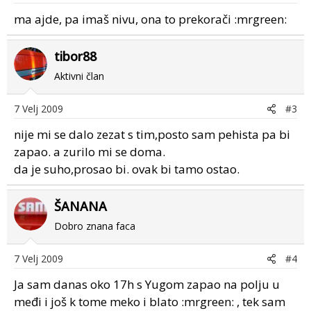
ma ajde, pa imaš nivu, ona to prekorači :mrgreen:
tibor88
Aktivni član
7 Velj 2009
#3
nije mi se dalo zezat s tim,posto sam pehista pa bi
zapao. a zurilo mi se doma.
da je suho,prosao bi. ovak bi tamo ostao.
ŠANANA
Dobro znana faca
7 Velj 2009
#4
Ja sam danas oko 17h s Yugom zapao na polju u
međi i još k tome meko i blato :mrgreen: , tek sam