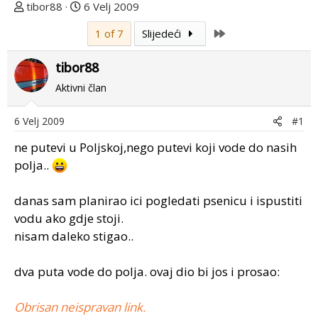
T
D
tibor88
6 Velj 2009
e
a
Last
1 of 7
Slijedeći
m
t
u
u
tibor88
p
m
o
p
Aktivni član
k
r
r
v
6 Velj 2009
#1
e
o
ne putevi u Poljskoj,nego putevi koji vode do nasih
n
g
u
p
polja..
o
o
s
danas sam planirao ici pogledati psenicu i ispustiti
t
vodu ako gdje stoji.
a
nisam daleko stigao..
dva puta vode do polja. ovaj dio bi jos i prosao:
Obrisan neispravan link.