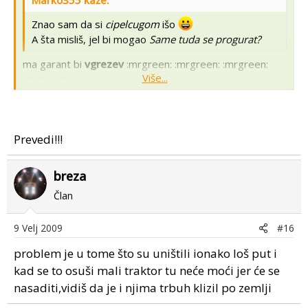
Znao sam da si
cipelcugom
išo
A šta misliš, jel bi mogao
Same tuda se progurat?
ma garant bi
vgrezev
:mrgreen: :mrgreen: :mrgreen:
Više...
:mrgreen:
prijtelju i 539 ide tud a ne kaj same ne bi išao.. :blackeye
Više...
Prevedi!!!
breza
Član
9 Velj 2009
#16
problem je u tome što su uništili ionako loš put i
kad se to osuši mali traktor tu neće moći jer će se
nasaditi,vidiš da je i njima trbuh klizil po zemlji