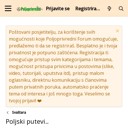
Prijavite se
Registrirajte se
Poštovani posjetitelju, za korištenje svih
mogućnosti koje Poljoprivredni Forum omogućuje,
predlažemo ti da se registriraš. Besplatno je i tvoja
privatnost je potpuno zaštićena. Registracija ti
omogućuje pristup svim kategorijama i temama,
mogućnost pristupa privicima u postovima (slike,
video, tutorijali, uputstva itd), pristup malom
oglasniku, direktnu komunikaciju s članovima
putem privatnih poruka, automatsko praćenje
tema od interesa i još mnogo toga. Veselimo se
tvojoj prijavi! ❤️
Svaštara
Poljski putevi..