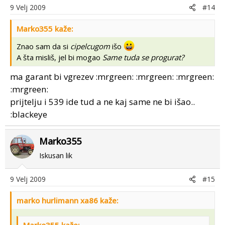
9 Velj 2009
#14
Marko355 kaže:
Znao sam da si
cipelcugom
išo
A šta misliš, jel bi mogao
Same tuda se progurat?
ma garant bi vgrezev :mrgreen: :mrgreen: :mrgreen:
:mrgreen:
prijtelju i 539 ide tud a ne kaj same ne bi išao..
:blackeye
Marko355
Iskusan lik
9 Velj 2009
#15
marko hurlimann xa86 kaže:
Marko355 kaže: