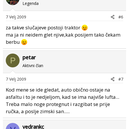
Legenda
7 Velj 2009
#6
za takve slučajeve postoji traktor
ma ja ni neidem glet njive,kak posijem tako čekam
berbu
petar
P
Aktivni član
7 Velj 2009
#7
Kod mene se ide gledat, auto obično ostaje na
asfaltu i to je nedjeljom, kad se ima najviše lufta...
Treba malo noge protegnut i razgibat se prije
ručka, a poslje zimski san.....
vedrankc