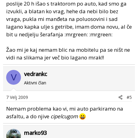
poslije 20 h išao s traktorom po auto, kad smo ga
izvukli, a blatan ko vrag, hehe da nebi bilo bez
vraga, pukla mi manđeta na poluosovini i sad
lagano kapka ulje s getribe, imam doma novu, al če
bit u nedjelju šerafanja :mrgreen: :mrgreen:
Žao mi je kaj nemam blic na mobitelu pa se ništ ne
vidi na slikama jer več bio lagano mrak!!
vedrankc
V
Aktivni član
7 Velj 2009
#5
Nemam problema kao vi, mi auto parkiramo na
asfaltu, a do njive
cipelcugom
marko93