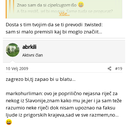
Znao sam da si
cipelcugom
išo
A šta misliš, jel bi mogao
Same tuda se progurat?
Više...
ma garant bi
vgrezev
:mrgreen: :mrgreen: :mrgreen:
Dosta s tim tvojim da se ti prevodi :twisted:
Više...
:mrgreen:
sam si malo premisli kaj bi moglo značiit...
prijtelju i 539 ide tud a ne kaj same ne bi išao..
:blackeye
Više...
abrkili
Prevedi!!!
Aktivni član
10 Velj 2009
#19
zagrezo bi,tj zapao bi u blatu...
markohurliman: ovo je poprilično nejasna riječ za
nekog iz Slavonije,znam kako mu je,jer i ja sam teže
razumio neke riječi dok nisam upoznao na faksu
ljude iz prigorskih krajeva,sad ve sve razmem,no...