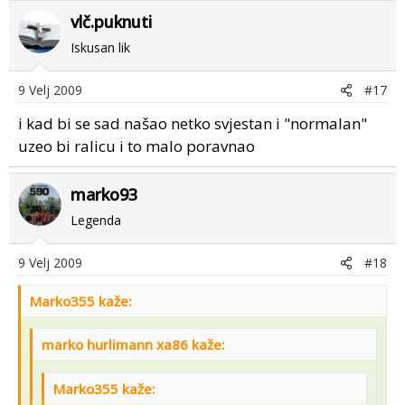
vlč.puknuti
Iskusan lik
9 Velj 2009
#17
i kad bi se sad našao netko svjestan i "normalan"
uzeo bi ralicu i to malo poravnao
marko93
Legenda
9 Velj 2009
#18
Marko355 kaže:
marko hurlimann xa86 kaže:
Marko355 kaže: