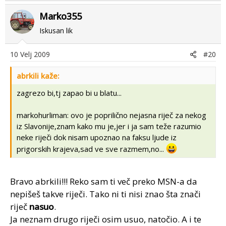
Marko355
Iskusan lik
10 Velj 2009
#20
abrkili kaže:
zagrezo bi,tj zapao bi u blatu...
markohurliman: ovo je poprilično nejasna riječ za nekog
iz Slavonije,znam kako mu je,jer i ja sam teže razumio
neke riječi dok nisam upoznao na faksu ljude iz
prigorskih krajeva,sad ve sve razmem,no...
Bravo abrkili!!! Reko sam ti več preko MSN-a da
nepišeš takve riječi. Tako ni ti nisi znao šta znači
riječ
nasuo
.
Ja neznam drugo riječi osim usuo, natočio. A i te