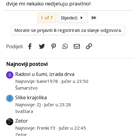
dvije mi nekako nedjeluju pravilno!
Last
1 of 7
Slijedeći
Morate se prijaviti ili registrirati za slanje odgovora.
Facebook
Twitter
Pinterest
WhatsApp
Email
Link
Podijeli:
Najnoviji postovi
Radovi u šumi, izrada drva
B
Najnovije: bane1978
Jučer u 23:50
Šumarstvo
Slike krajolika
Z
Najnovije: ZJ
Jučer u 23:28
Svaštara
Zetor
Najnovije: Frenki F3
Jučer u 22:45
Zetor