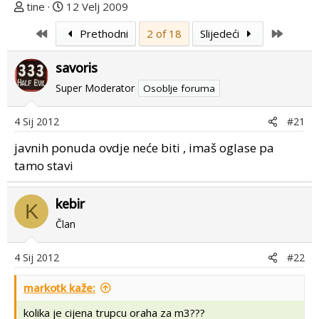
T
D
tine
12 Velj 2009
e
a
First
Last
Prethodni
2 of 18
Slijedeći
m
t
u
u
savoris
p
m
o
p
Super Moderator
Osoblje foruma
k
r
r
v
4 Sij 2012
#21
e
o
javnih ponuda ovdje neće biti , imaš oglase pa
n
g
u
p
tamo stavi
o
o
s
kebir
K
t
Član
a
4 Sij 2012
#22
markotk kaže:
kolika je cijena trupcu oraha za m3???