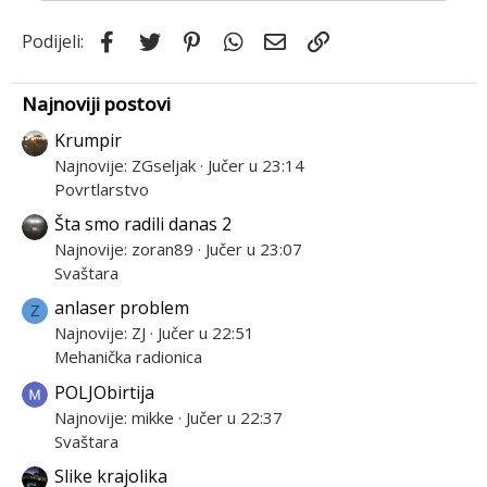
Facebook
Twitter
Pinterest
WhatsApp
Email
Link
Podijeli:
Najnoviji postovi
Krumpir
Najnovije: ZGseljak
Jučer u 23:14
Povrtlarstvo
Šta smo radili danas 2
Najnovije: zoran89
Jučer u 23:07
Svaštara
anlaser problem
Z
Najnovije: ZJ
Jučer u 22:51
Mehanička radionica
POLJObirtija
Najnovije: mikke
Jučer u 22:37
Svaštara
Slike krajolika