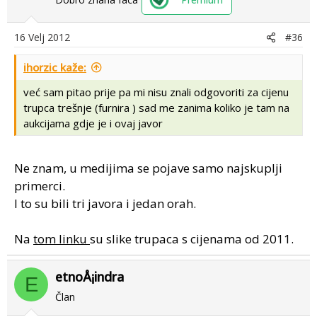
16 Velj 2012
#36
ihorzic kaže:
već sam pitao prije pa mi nisu znali odgovoriti za cijenu
trupca trešnje (furnira ) sad me zanima koliko je tam na
aukcijama gdje je i ovaj javor
Ne znam, u medijima se pojave samo najskuplji
primerci.
I to su bili tri javora i jedan orah.
Na
tom linku
su slike trupaca s cijenama od 2011.
etnoÅ¡indra
E
Član