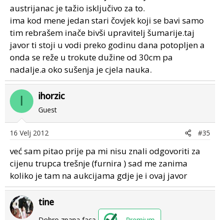
austrijanac je tažio isključivo za to.
ima kod mene jedan stari čovjek koji se bavi samo
tim rebrašem inače bivši upravitelj šumarije.taj
javor ti stoji u vodi preko godinu dana potopljen a
onda se reže u trokute dužine od 30cm pa
nadalje.a oko sušenja je cjela nauka.
ihorzic
I
Guest
16 Velj 2012
#35
već sam pitao prije pa mi nisu znali odgovoriti za
cijenu trupca trešnje (furnira ) sad me zanima
koliko je tam na aukcijama gdje je i ovaj javor
tine
Dobro znana faca
Premium