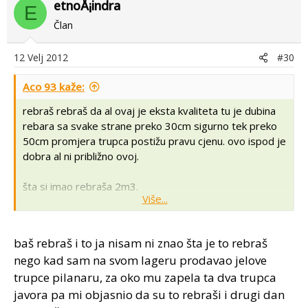
etnoÅ¡indra
E
Član
12 Velj 2012
#30
Aco 93 kaže:
rebraš rebraš da al ovaj je eksta kvaliteta tu je dubina
rebara sa svake strane preko 30cm sigurno tek preko
50cm promjera trupca postižu pravu cjenu. ovo ispod je
dobra al ni približno ovoj.
šta si imao rebraša 2m3.
Više...
šta se tiče javora nije on samo izrezat i baciti na tavan
ima tu malo više posla.to je jako zahtjevno drvo..
baš rebraš i to ja nisam ni znao šta je to rebraš
nego kad sam na svom lageru prodavao jelove
treba svu piljevinu očistiti doslovno da nekažem
trupce pilanaru, za oko mu zapela ta dva trupca
usisat.zaštiti čela sa farbom skinuti koru,povitlati sa
SUHIM jelovim ili smrekovim letvicama i to sve u hladu
javora pa mi objasnio da su to rebraši i drugi dan
na dobrom propuhu a ima tu još stvari oko sušenja