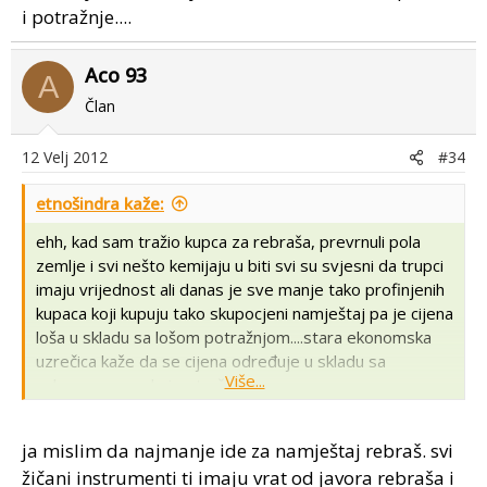
i potražnje....
Aco 93
A
Član
12 Velj 2012
#34
etnošindra kaže:
ehh, kad sam tražio kupca za rebraša, prevrnuli pola
zemlje i svi nešto kemijaju u biti svi su svjesni da trupci
imaju vrijednost ali danas je sve manje tako profinjenih
kupaca koji kupuju tako skupocjeni namještaj pa je cijena
loša u skladu sa lošom potražnjom....stara ekonomska
uzrečica kaže da se cijena određuje u skladu sa
Više...
zakonom ponude i potražnje....
ja mislim da najmanje ide za namještaj rebraš. svi
žičani instrumenti ti imaju vrat od javora rebraša i