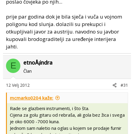
poslao čovjeka po njih...
prije par godina dok je bila sječa i vuča u vojnom
poligonu kod slunja. dolazili su prekupci i
otkupljivali javor za austriju. navodno su javbor
kupovali brodograditelji za uređenje interijera
jahti.
etnoÅ¡indra
E
Član
12 Velj 2012
#31
mcmarko0204 kaže:
Rade se glazbeni instrumenti, i što šta.
Cijena za golu gitaru od rebraša, ali gola bez žica i svega
je oko 6000 -7000 kuna.
Jednom sam naletio na oglas u kojem se prodaje furnir