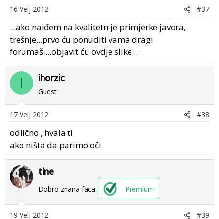
16 Velj 2012
#37
...ako naiđem na kvalitetnije primjerke javora,
trešnje...prvo ću ponuditi vama dragi
forumaši...objavit ću ovdje slike...
ihorzic
I
Guest
17 Velj 2012
#38
odlično , hvala ti
ako ništa da parimo oči
tine
Dobro znana faca
Premium
19 Velj 2012
#39