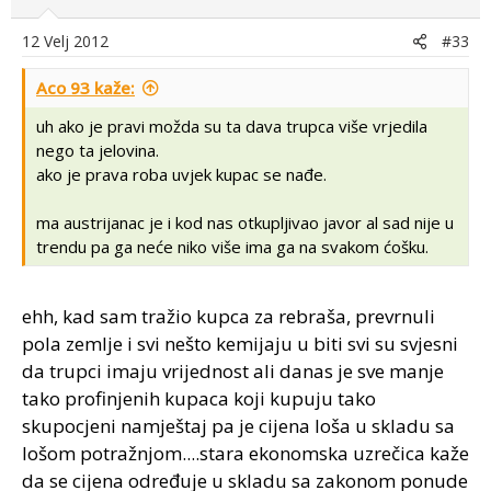
12 Velj 2012
#33
Aco 93 kaže:
uh ako je pravi možda su ta dava trupca više vrjedila
nego ta jelovina.
ako je prava roba uvjek kupac se nađe.
ma austrijanac je i kod nas otkupljivao javor al sad nije u
trendu pa ga neće niko više ima ga na svakom ćošku.
ehh, kad sam tražio kupca za rebraša, prevrnuli
pola zemlje i svi nešto kemijaju u biti svi su svjesni
da trupci imaju vrijednost ali danas je sve manje
tako profinjenih kupaca koji kupuju tako
skupocjeni namještaj pa je cijena loša u skladu sa
lošom potražnjom....stara ekonomska uzrečica kaže
da se cijena određuje u skladu sa zakonom ponude