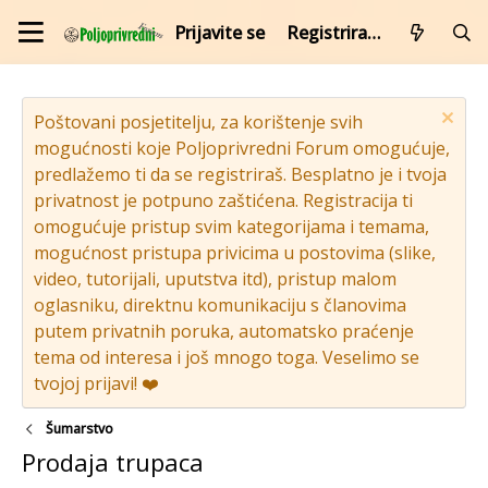
Prijavite se
Registrirajte se
Poštovani posjetitelju, za korištenje svih
mogućnosti koje Poljoprivredni Forum omogućuje,
predlažemo ti da se registriraš. Besplatno je i tvoja
privatnost je potpuno zaštićena. Registracija ti
omogućuje pristup svim kategorijama i temama,
mogućnost pristupa privicima u postovima (slike,
video, tutorijali, uputstva itd), pristup malom
oglasniku, direktnu komunikaciju s članovima
putem privatnih poruka, automatsko praćenje
tema od interesa i još mnogo toga. Veselimo se
tvojoj prijavi! ❤️
Šumarstvo
Prodaja trupaca