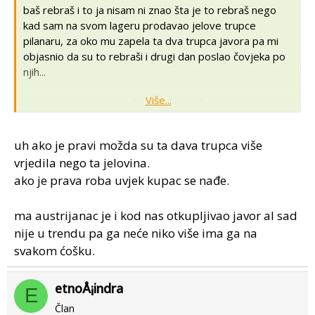
baš rebraš i to ja nisam ni znao šta je to rebraš nego
kad sam na svom lageru prodavao jelove trupce
pilanaru, za oko mu zapela ta dva trupca javora pa mi
objasnio da su to rebraši i drugi dan poslao čovjeka po
njih...
Više...
prije par godina dok je bila sječa i vuča u vojnom
poligonu kod slunja. dolazili su prekupci i otkupljivali
javor za austriju. navodno su javbor kupovali
uh ako je pravi možda su ta dava trupca više
brodograditelji za uređenje interijera jahti.
vrjedila nego ta jelovina.
ako je prava roba uvjek kupac se nađe.
ma austrijanac je i kod nas otkupljivao javor al sad
nije u trendu pa ga neće niko više ima ga na
svakom ćošku.
etnoÅ¡indra
E
Član