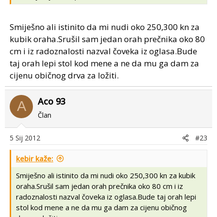
Smiješno ali istinito da mi nudi oko 250,300 kn za
kubik oraha.Srušil sam jedan orah prečnika oko 80
cm i iz radoznalosti nazval čoveka iz oglasa.Bude
taj orah lepi stol kod mene a ne da mu ga dam za
cijenu običnog drva za ložiti.
Aco 93
A
Član
5 Sij 2012
#23
kebir kaže:
Smiješno ali istinito da mi nudi oko 250,300 kn za kubik
oraha.Srušil sam jedan orah prečnika oko 80 cm i iz
radoznalosti nazval čoveka iz oglasa.Bude taj orah lepi
stol kod mene a ne da mu ga dam za cijenu običnog