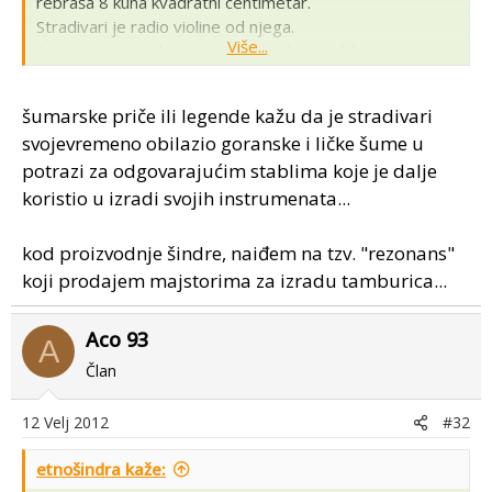
rebraša 8 kuna kvadratni centimetar.
Stradivari je radio violine od njega.
Više...
A cijena mu je takva zato što je jako rijedak.
šumarske priče ili legende kažu da je stradivari
svojevremeno obilazio goranske i ličke šume u
potrazi za odgovarajućim stablima koje je dalje
koristio u izradi svojih instrumenata...
kod proizvodnje šindre, naiđem na tzv. "rezonans"
koji prodajem majstorima za izradu tamburica...
Aco 93
A
Član
12 Velj 2012
#32
etnošindra kaže: