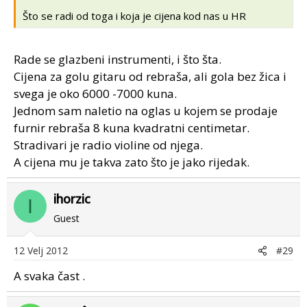
Što se radi od toga i koja je cijena kod nas u HR
Rade se glazbeni instrumenti, i što šta.
Cijena za golu gitaru od rebraša, ali gola bez žica i
svega je oko 6000 -7000 kuna.
Jednom sam naletio na oglas u kojem se prodaje
furnir rebraša 8 kuna kvadratni centimetar.
Stradivari je radio violine od njega.
A cijena mu je takva zato što je jako rijedak.
ihorzic
I
Guest
12 Velj 2012
#29
A svaka čast .