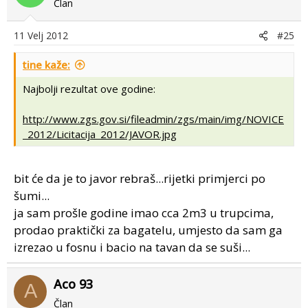
Član
11 Velj 2012
#25
tine kaže:
Najbolji rezultat ove godine:
http://www.zgs.gov.si/fileadmin/zgs/main/img/NOVICE
_2012/Licitacija_2012/JAVOR.jpg
bit će da je to javor rebraš...rijetki primjerci po
šumi...
ja sam prošle godine imao cca 2m3 u trupcima,
prodao praktički za bagatelu, umjesto da sam ga
izrezao u fosnu i bacio na tavan da se suši...
Aco 93
A
Član