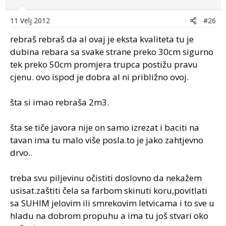
11 Velj 2012
#26
rebraš rebraš da al ovaj je eksta kvaliteta tu je
dubina rebara sa svake strane preko 30cm sigurno
tek preko 50cm promjera trupca postižu pravu
cjenu. ovo ispod je dobra al ni približno ovoj.
šta si imao rebraša 2m3.
šta se tiče javora nije on samo izrezat i baciti na
tavan ima tu malo više posla.to je jako zahtjevno
drvo..
treba svu piljevinu očistiti doslovno da nekažem
usisat.zaštiti čela sa farbom skinuti koru,povitlati
sa SUHIM jelovim ili smrekovim letvicama i to sve u
hladu na dobrom propuhu a ima tu još stvari oko