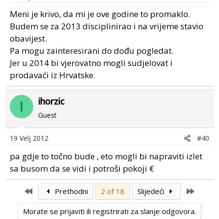
Meni je krivo, da mi je ove godine to promaklo.
Budem se za 2013 disciplinirao i na vrijeme stavio
obavijest.
Pa mogu zainteresirani do dođu pogledat.
Jer u 2014 bi vjerovatno mogli sudjelovat i
prodavaći iz Hrvatske.
ihorzic
I
Guest
19 Velj 2012
#40
pa gdje to točno bude , eto mogli bi napraviti izlet
sa busom da se vidi i potroši pokoji €
First
Last
Prethodni
2 of 18
Slijedeći
Morate se prijaviti ili registrirati za slanje odgovora.