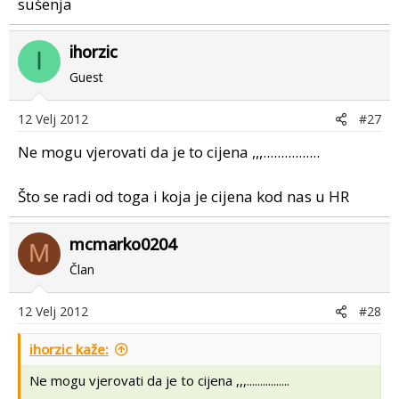
sušenja
ihorzic
I
Guest
12 Velj 2012
#27
Ne mogu vjerovati da je to cijena ,,,................
Što se radi od toga i koja je cijena kod nas u HR
mcmarko0204
M
Član
12 Velj 2012
#28
ihorzic kaže:
Ne mogu vjerovati da je to cijena ,,,................