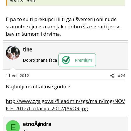
drva za ložiti.
E pa to su ti prekupci ili ti ga ( šverceri) oni nude
sramotne cjene znam jako dobro šta se radi jer se
bavim šumom i drvima.
tine
Dobro znana faca
Premium
11 Velj 2012
#24
Najbolji rezultat ove godine:
http://www.zgs.gov.si/fileadmin/zgs/main/img/NOV
ICE_2012/Licitacija_2012/JAVOR.jpg
etnoÅ¡indra
E