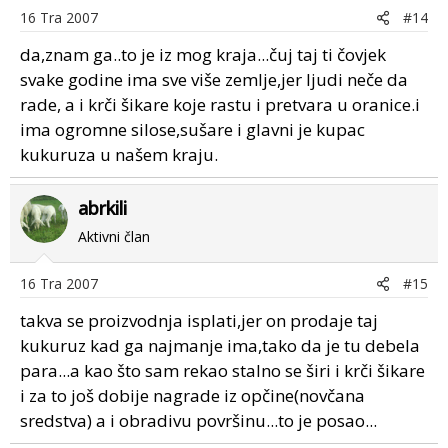
16 Tra 2007
#14
da,znam ga..to je iz mog kraja...čuj taj ti čovjek
svake godine ima sve više zemlje,jer ljudi neče da
rade, a i krči šikare koje rastu i pretvara u oranice.i
ima ogromne silose,sušare i glavni je kupac
kukuruza u našem kraju.
abrkili
Aktivni član
16 Tra 2007
#15
takva se proizvodnja isplati,jer on prodaje taj
kukuruz kad ga najmanje ima,tako da je tu debela
para...a kao što sam rekao stalno se širi i krči šikare
i za to još dobije nagrade iz opčine(novčana
sredstva) a i obradivu površinu...to je posao...