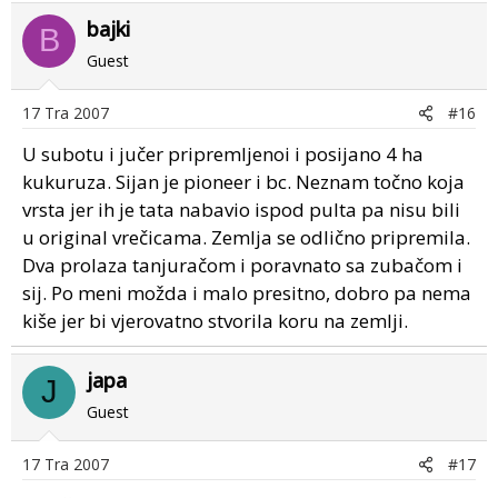
bajki
B
Guest
17 Tra 2007
#16
U subotu i jučer pripremljenoi i posijano 4 ha
kukuruza. Sijan je pioneer i bc. Neznam točno koja
vrsta jer ih je tata nabavio ispod pulta pa nisu bili
u original vrečicama. Zemlja se odlično pripremila.
Dva prolaza tanjuračom i poravnato sa zubačom i
sij. Po meni možda i malo presitno, dobro pa nema
kiše jer bi vjerovatno stvorila koru na zemlji.
japa
J
Guest
17 Tra 2007
#17