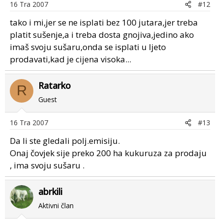
16 Tra 2007
#12
tako i mi,jer se ne isplati bez 100 jutara,jer treba
platit sušenje,a i treba dosta gnojiva,jedino ako
imaš svoju sušaru,onda se isplati u ljeto
prodavati,kad je cijena visoka...
Ratarko
R
Guest
16 Tra 2007
#13
Da li ste gledali polj.emisiju.
Onaj čovjek sije preko 200 ha kukuruza za prodaju
, ima svoju sušaru .
abrkili
Aktivni član