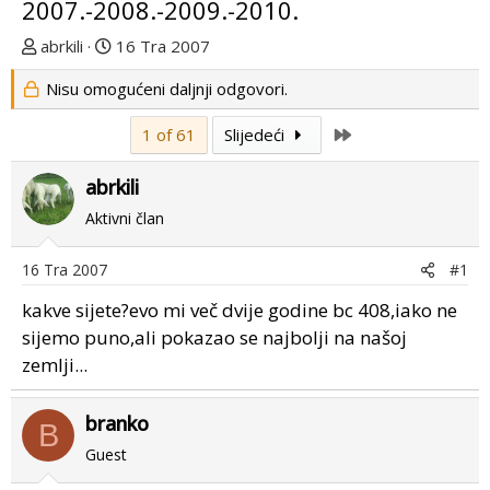
2007.-2008.-2009.-2010.
T
D
abrkili
16 Tra 2007
e
a
Nisu omogućeni daljnji odgovori.
m
t
u
u
Last
1 of 61
Slijedeći
p
m
o
p
abrkili
k
r
r
v
Aktivni član
e
o
n
g
16 Tra 2007
#1
u
p
kakve sijete?evo mi več dvije godine bc 408,iako ne
o
o
s
sijemo puno,ali pokazao se najbolji na našoj
t
zemlji...
a
branko
B
Guest