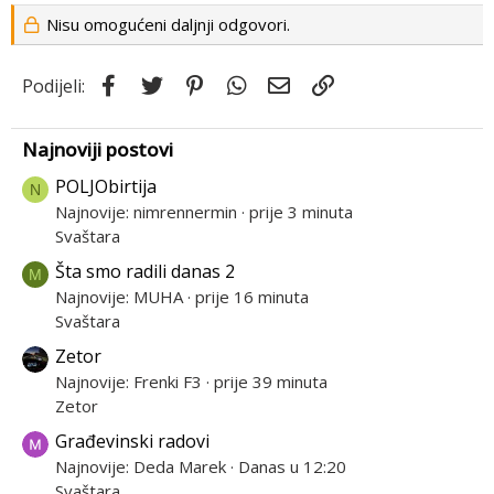
Nisu omogućeni daljnji odgovori.
Facebook
Twitter
Pinterest
WhatsApp
Email
Link
Podijeli:
Najnoviji postovi
POLJObirtija
N
Najnovije: nimrennermin
prije 3 minuta
Svaštara
Šta smo radili danas 2
M
Najnovije: MUHA
prije 16 minuta
Svaštara
Zetor
Najnovije: Frenki F3
prije 39 minuta
Zetor
Građevinski radovi
Najnovije: Deda Marek
Danas u 12:20
Svaštara