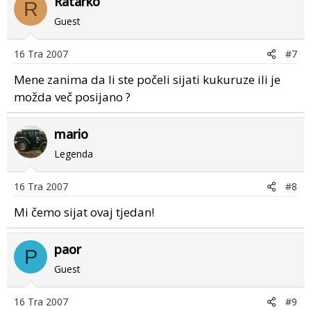
Ratarko
R
Guest
16 Tra 2007
#7
Mene zanima da li ste počeli sijati kukuruze ili je
možda več posijano ?
mario
Legenda
16 Tra 2007
#8
Mi čemo sijat ovaj tjedan!
paor
P
Guest
16 Tra 2007
#9