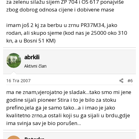
za zelenu silažu sijem ZP 704 i OS 617 ponajviše
zbog dobrog odnosa cijene i dobivene mase
imam još 2 kj za berbu u zrnu PR37M34, jako
rodan, ali skupo sjeme (kod nas je 25000 oko 310
kn, a u Bosni 51 KM)
abrkili
Aktivni član
16 Tra 2007
#6
ma ne znam,vjerojatno je sladak...tako smo mi jene
godine sijali pioneer Stira i to je bilo za stoku
prefino,jela ga je samo tako...a i imao je jako
kvalitetno zrno,a ostali koji su ga sijali u brdu,gdje
ima svinja sav je bio porušen...