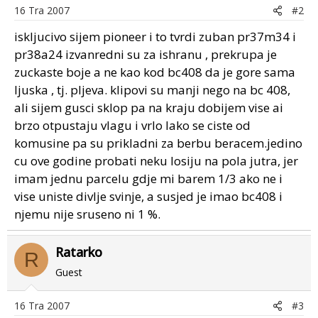
16 Tra 2007
#2
iskljucivo sijem pioneer i to tvrdi zuban pr37m34 i
pr38a24 izvanredni su za ishranu , prekrupa je
zuckaste boje a ne kao kod bc408 da je gore sama
ljuska , tj. pljeva. klipovi su manji nego na bc 408,
ali sijem gusci sklop pa na kraju dobijem vise ai
brzo otpustaju vlagu i vrlo lako se ciste od
komusine pa su prikladni za berbu beracem.jedino
cu ove godine probati neku losiju na pola jutra, jer
imam jednu parcelu gdje mi barem 1/3 ako ne i
vise uniste divlje svinje, a susjed je imao bc408 i
njemu nije sruseno ni 1 %.
Ratarko
R
Guest
16 Tra 2007
#3