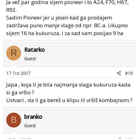
Ja več par godina sijem pioneer i to A24, F70, H67,
R92.
Sadim Pioneer jer u jesen kad ga prodajem
zadržava puno manje vlage od npr. BC-a. Ukupno
sijem 16 ha kukuruza, i za sad sam posijao 9 ha
Ratarko
R
Guest
17 Tra 2007
#18
Japa , koja ti je bila najmanja vlaga kukuruza kada
si ga vršio ?
Ustvari , da li ga bereš u klipu ili vršiš kombajnom ?
branko
B
Guest