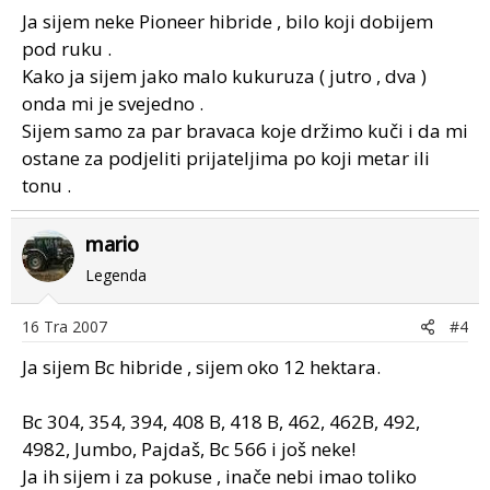
Ja sijem neke Pioneer hibride , bilo koji dobijem
pod ruku .
Kako ja sijem jako malo kukuruza ( jutro , dva )
onda mi je svejedno .
Sijem samo za par bravaca koje držimo kuči i da mi
ostane za podjeliti prijateljima po koji metar ili
tonu .
mario
Legenda
16 Tra 2007
#4
Ja sijem Bc hibride , sijem oko 12 hektara.
Bc 304, 354, 394, 408 B, 418 B, 462, 462B, 492,
4982, Jumbo, Pajdaš, Bc 566 i još neke!
Ja ih sijem i za pokuse , inače nebi imao toliko