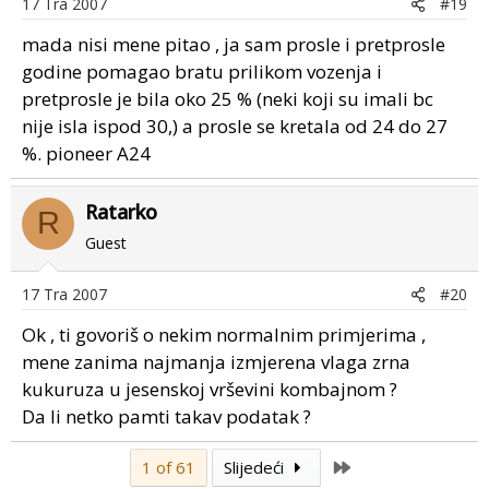
17 Tra 2007
#19
mada nisi mene pitao , ja sam prosle i pretprosle
godine pomagao bratu prilikom vozenja i
pretprosle je bila oko 25 % (neki koji su imali bc
nije isla ispod 30,) a prosle se kretala od 24 do 27
%. pioneer A24
Ratarko
R
Guest
17 Tra 2007
#20
Ok , ti govoriš o nekim normalnim primjerima ,
mene zanima najmanja izmjerena vlaga zrna
kukuruza u jesenskoj vrševini kombajnom ?
Da li netko pamti takav podatak ?
Last
1 of 61
Slijedeći