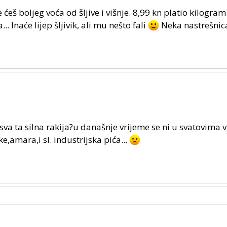
eš boljeg voća od šljive i višnje. 8,99 kn platio kilogra
... Inaće lijep šljivik, ali mu nešto fali
Neka nastrešnic
sva ta silna rakija?u današnje vrijeme se ni u svatovima v
e,amara,i sl. industrijska pića...