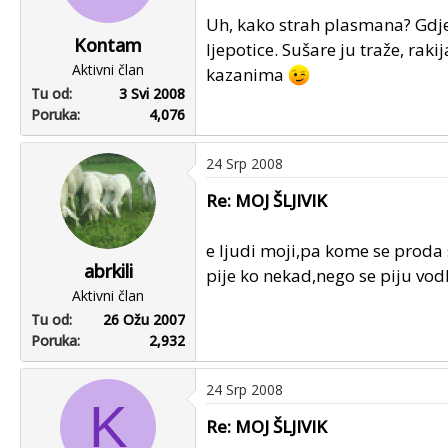
Uh, kako strah plasmana? Gdje ć
Kontam
ljepotice. Sušare ju traže, rakija
Aktivni član
kazanima
Tu od
3 Svi 2008
Poruka
4,076
24 Srp 2008
Re: MOJ ŠLJIVIK
e ljudi moji,pa kome se proda 
abrkili
pije ko nekad,nego se piju vodk
Aktivni član
Tu od
26 Ožu 2007
Poruka
2,932
24 Srp 2008
K
Re: MOJ ŠLJIVIK