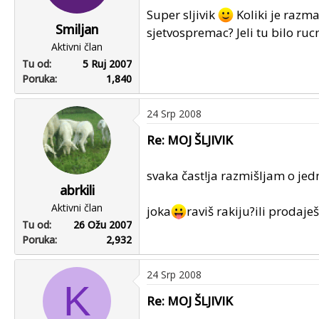
Super sljivik
Koliki je razm
Smiljan
sjetvospremac? Jeli tu bilo ru
Aktivni član
Tu od
5 Ruj 2007
Poruka
1,840
24 Srp 2008
Re: MOJ ŠLJIVIK
svaka čast!ja razmišljam o jed
abrkili
Aktivni član
joka
raviš rakiju?ili prodaješ
Tu od
26 Ožu 2007
Poruka
2,932
24 Srp 2008
K
Re: MOJ ŠLJIVIK