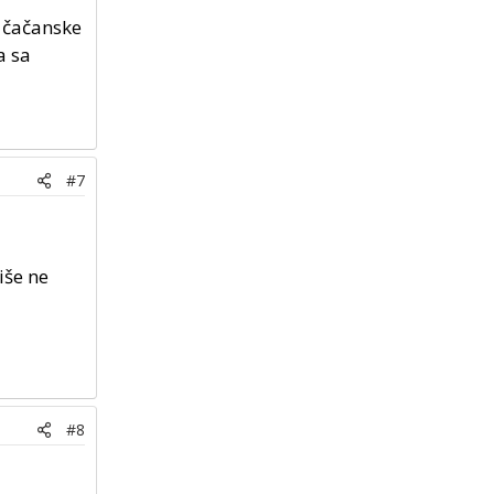
m čačanske
a sa
#7
iše ne
#8