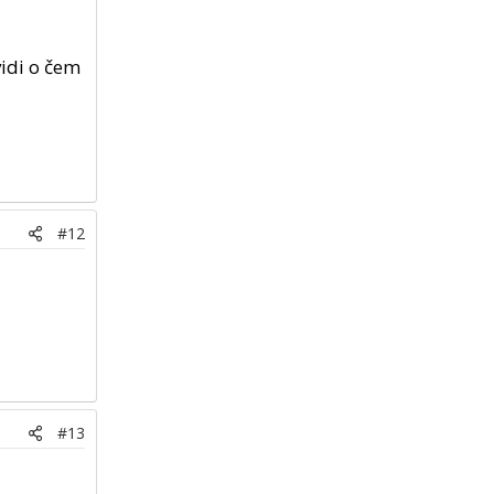
vidi o čem
#12
#13