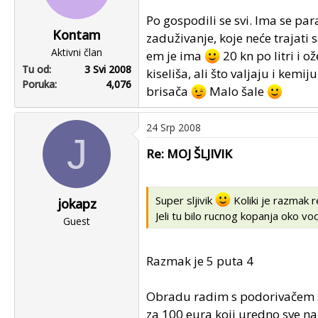
Po gospodili se svi. Ima se par
Kontam
zaduživanje, koje neće trajati 
Aktivni član
em je ima
20 kn po litri i o
Tu od
3 Svi 2008
kiseliša, ali što valjaju i kemi
Poruka
4,076
brisača
Malo šale
24 Srp 2008
J
Re: MOJ ŠLJIVIK
Super sljivik
Koliki je razmak 
jokapz
Jeli tu bilo rucnog kopanja oko voc
Guest
Razmak je 5 puta 4
Obradu radim s podorivačem s
za 100 eura koji uredno sve n