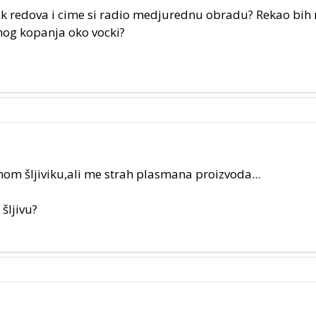
ak redova i cime si radio medjurednu obradu? Rekao bih 
cnog kopanja oko vocki?
nom šljiviku,ali me strah plasmana proizvoda...
 šljivu?