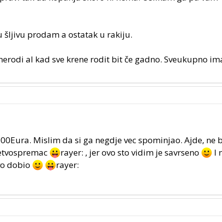
ljivu prodam a ostatak u rakiju.
ad nerodi al kad sve krene rodit bit če gadno. Sveukupno i
100Eura. Mislim da si ga negdje vec spominjao. Ajde, ne b
sjetvospremac
rayer: , jer ovo sto vidim je savrseno
I 
ovo dobio
rayer: