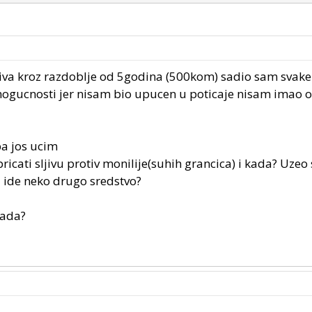
iva kroz razdoblje od 5godina (500kom) sadio sam svake
 mogucnosti jer nisam bio upucen u poticaje nisam imao 
a jos ucim
cati sljivu protiv monilije(suhih grancica) i kada? Uzeo
i ide neko drugo sredstvo?
kada?