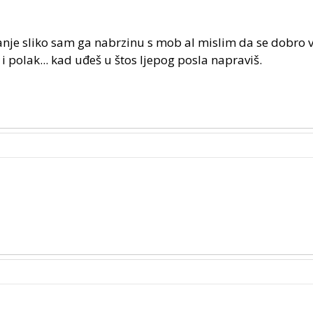
anje sliko sam ga nabrzinu s mob al mislim da se dobro 
 i polak... kad uđeš u štos ljepog posla napraviš.