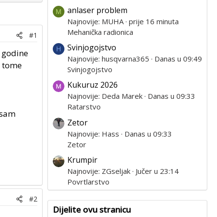
anlaser problem
M
Najnovije: MUHA
prije 16 minuta
Mehanička radionica
#1
Svinjogojstvo
H
 godine
Najnovije: husqvarna365
Danas u 09:49
o tome
Svinjogojstvo
Kukuruz 2026
Najnovije: Deda Marek
Danas u 09:33
Ratarstvo
 sam
Zetor
Najnovije: Hass
Danas u 09:33
Zetor
Krumpir
Najnovije: ZGseljak
Jučer u 23:14
Povrtlarstvo
#2
Dijelite ovu stranicu