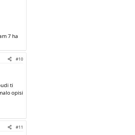
mam 7 ha
#10
udi ti
malo opisi
#11