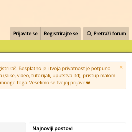
Prijavite se
Registrirajte se
Pretraži forum
striraš. Besplatno je i tvoja privatnost je potpuno
like, video, tutorijali, uputstva itd), pristup malom
nogo toga. Veselimo se tvojoj prijavi! ❤️
Najnoviji postovi