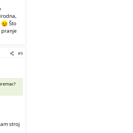
o
rirodna,
a
Što
a pranje
#9
spremac?
am stroj