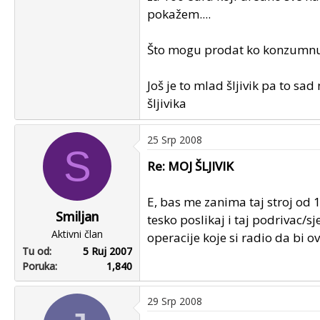
pokažem....
Što mogu prodat ko konzumnu š
Još je to mlad šljivik pa to s
šljivika
25 Srp 2008
S
Re: MOJ ŠLJIVIK
E, bas me zanima taj stroj od 
Smiljan
tesko poslikaj i taj podrivac/
Aktivni član
operacije koje si radio da bi 
Tu od
5 Ruj 2007
Poruka
1,840
29 Srp 2008