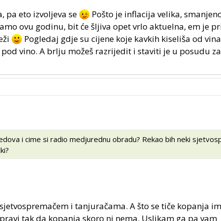
a, pa eto izvoljeva se
Pošto je inflacija velika, smanjen
samo ovu godinu, bit će šljiva opet vrlo aktuelna, em je p
žeži
Pogledaj gdje su cijene koje kavkih kiseliša od vin
ju pod vino. A brlju možeš razrijedit i staviti je u posudu z
redova i cime si radio medjurednu obradu? Rekao bih neki sjetvo
ki?
jetvospremačem i tanjuračama. A što se tiče kopanja im
apravi tak da kopanja skoro ni nema. Uslikam ga pa vam