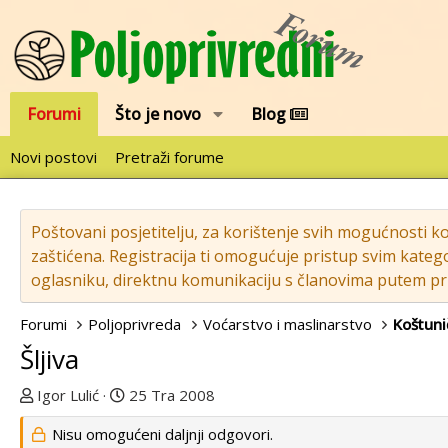
Forumi
Što je novo
Blog
Novi postovi
Pretraži forume
Poštovani posjetitelju, za korištenje svih mogućnosti k
zaštićena. Registracija ti omogućuje pristup svim katego
oglasniku, direktnu komunikaciju s članovima putem pri
Forumi
Poljoprivreda
Voćarstvo i maslinarstvo
Koštuni
Šljiva
T
D
Igor Lulić
25 Tra 2008
e
a
Nisu omogućeni daljnji odgovori.
m
t