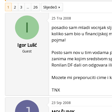
u
u
1
2
3
...
26
Slijedeći
p
m
o
p
25 Tra 2008
k
r
I
r
v
posadio sam mladi vocnjak slj
e
o
koliko sam bio u financijskoj
n
g
pojma!
u
p
Igor Lulić
o
o
Guest
Posto sam nov u tim vodama p
s
t
zanima me kojim sredstvom spri
a
Ronilan DF dali on odgovara il
Mozete mi preporuciti cime i 
TNX
23 Srp 2008
J
MOJ ŠLJIVIK