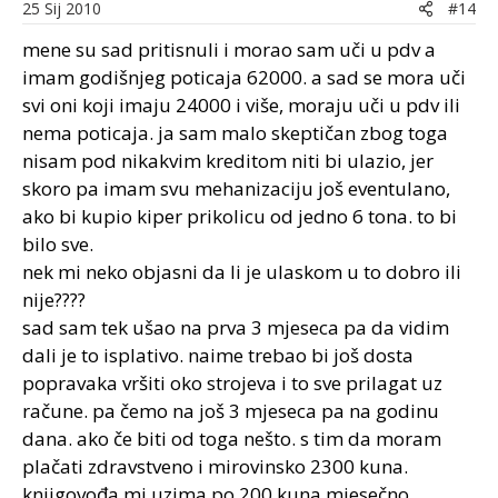
25 Sij 2010
#14
mene su sad pritisnuli i morao sam uči u pdv a
imam godišnjeg poticaja 62000. a sad se mora uči
svi oni koji imaju 24000 i više, moraju uči u pdv ili
nema poticaja. ja sam malo skeptičan zbog toga
nisam pod nikakvim kreditom niti bi ulazio, jer
skoro pa imam svu mehanizaciju još eventulano,
ako bi kupio kiper prikolicu od jedno 6 tona. to bi
bilo sve.
nek mi neko objasni da li je ulaskom u to dobro ili
nije????
sad sam tek ušao na prva 3 mjeseca pa da vidim
dali je to isplativo. naime trebao bi još dosta
popravaka vršiti oko strojeva i to sve prilagat uz
račune. pa čemo na još 3 mjeseca pa na godinu
dana. ako če biti od toga nešto. s tim da moram
plačati zdravstveno i mirovinsko 2300 kuna.
knjigovođa mi uzima po 200 kuna mjesečno.