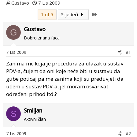
T
D
Gustavo
7 Lis 2009
e
a
Last
1 of 5
Slijedeći
m
t
u
u
Gustavo
p
m
G
o
p
Dobro znana faca
k
r
r
v
7 Lis 2009
#1
e
o
Zanima me koja je procedura za ulazak u sustav
n
g
u
p
PDV-a, čujem da oni koje neće biti u sustavu da
o
o
gube poticaj pa me zanima koji su preduvjeti da
s
uđem u sustav PDV-a, jel moram osvarivat
t
određeni prihod itd.?
a
Smiljan
S
Aktivni član
7 Lis 2009
#2