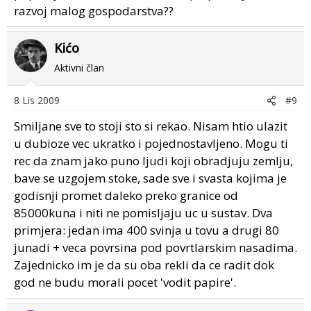
razvoj malog gospodarstva??
Kićo
Aktivni član
8 Lis 2009
#9
Smiljane sve to stoji sto si rekao. Nisam htio ulazit
u dubioze vec ukratko i pojednostavljeno. Mogu ti
rec da znam jako puno ljudi koji obradjuju zemlju,
bave se uzgojem stoke, sade sve i svasta kojima je
godisnji promet daleko preko granice od
85000kuna i niti ne pomisljaju uc u sustav. Dva
primjera: jedan ima 400 svinja u tovu a drugi 80
junadi + veca povrsina pod povrtlarskim nasadima.
Zajednicko im je da su oba rekli da ce radit dok
god ne budu morali pocet 'vodit papire'.