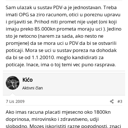
Sam ulazak u sustav PDV-a je jednostavan. Treba
imati OPG sa ziro racunom, otici u poreznu upravu
i prijaviti se. Prihod niti promet nije uvjet (oni koji
imaju preko 85.000kn prometa moraju uci ). Jedino
sto je netocno (narem za sada, ako nesto ne
promjene) da se mora uci u PDV da bi se ostvarili
poticaji. Mora se uci u sustav poreza na dohodak
da bi se od 1.1.20010. moglo kandidirati za
poticaje. Inace, ima o toj temi vec puno rasprava.
Kićo
Aktivni član
7 Lis 2009
#3
Ako imas racuna placati mjesecno oko 1800kn
doprinosa, mirovinsko i zdravstveno, udji
slobodno. Mozes iskoristiti razne pogodnosti, znaci