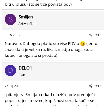
biti u plusu (što se tiće povrata pdv)
Smiljan
S
Aktivni član
9 Lis 2009
#12
Naravno. Dabogda platio sto vise PDV-a
(jer to
znaci da ti je velika razlika izmedju onoga sto si
kupio i onoga sto si prodao)
DELO1
D
Član
24 Sij 2010
#13
-pitanje za Smiljana : kad ulaziš u pdv predaješ i
popis trajne imovine, kupiš novi stroj također se