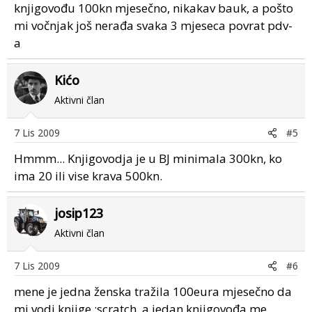
knjigovođu 100kn mjesečno, nikakav bauk, a pošto
mi vočnjak još nerađa svaka 3 mjeseca povrat pdv-
a
Kićo
Aktivni član
7 Lis 2009
#5
Hmmm... Knjigovodja je u BJ minimala 300kn, ko
ima 20 ili vise krava 500kn.
josip123
Aktivni član
7 Lis 2009
#6
mene je jedna ženska tražila 100eura mjesečno da
mi vodi knjige :scratch ,a jedan knjigovođa me