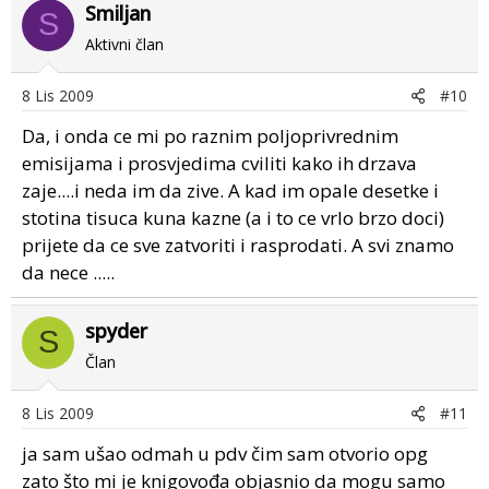
Smiljan
S
Aktivni član
8 Lis 2009
#10
Da, i onda ce mi po raznim poljoprivrednim
emisijama i prosvjedima cviliti kako ih drzava
zaje....i neda im da zive. A kad im opale desetke i
stotina tisuca kuna kazne (a i to ce vrlo brzo doci)
prijete da ce sve zatvoriti i rasprodati. A svi znamo
da nece .....
spyder
S
Član
8 Lis 2009
#11
ja sam ušao odmah u pdv čim sam otvorio opg
zato što mi je knigovođa objasnio da mogu samo