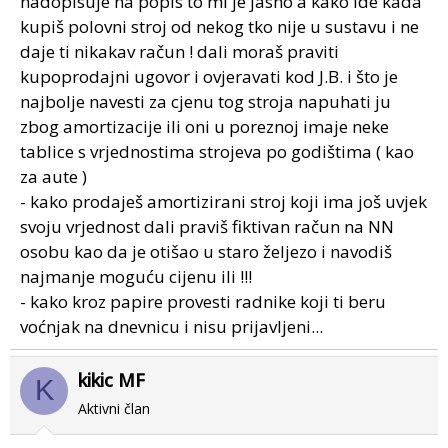
nadopisuje na popis to mi je jasno a kako ide kada
kupiš polovni stroj od nekog tko nije u sustavu i ne
daje ti nikakav račun ! dali moraš praviti
kupoprodajni ugovor i ovjeravati kod J.B. i što je
najbolje navesti za cjenu tog stroja napuhati ju
zbog amortizacije ili oni u poreznoj imaje neke
tablice s vrjednostima strojeva po godištima ( kao
za aute )
- kako prodaješ amortizirani stroj koji ima još uvjek
svoju vrjednost dali praviš fiktivan račun na NN
osobu kao da je otišao u staro željezo i navodiš
najmanje moguću cijenu ili !!!
- kako kroz papire provesti radnike koji ti beru
voćnjak na dnevnicu i nisu prijavljeni...
kikic MF
K
Aktivni član