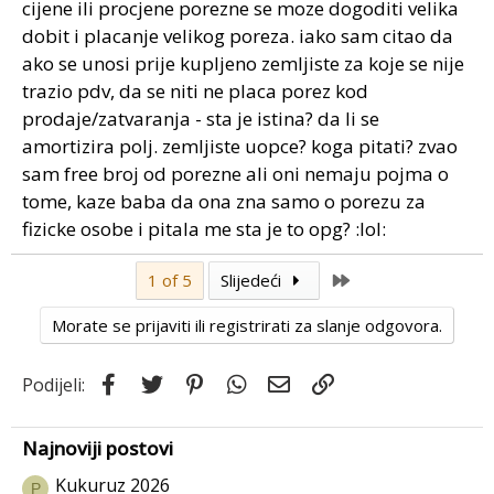
cijene ili procjene porezne se moze dogoditi velika
dobit i placanje velikog poreza. iako sam citao da
ako se unosi prije kupljeno zemljiste za koje se nije
trazio pdv, da se niti ne placa porez kod
prodaje/zatvaranja - sta je istina? da li se
amortizira polj. zemljiste uopce? koga pitati? zvao
sam free broj od porezne ali oni nemaju pojma o
tome, kaze baba da ona zna samo o porezu za
fizicke osobe i pitala me sta je to opg? :lol:
Last
1 of 5
Slijedeći
Morate se prijaviti ili registrirati za slanje odgovora.
Facebook
Twitter
Pinterest
WhatsApp
Email
Link
Podijeli:
Najnoviji postovi
Kukuruz 2026
P