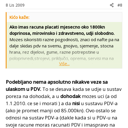
8 Lis 2009
#8
Kićo kaže:
Ako imas racuna placati mjesecno oko 1800kn
doprinosa, mirovinsko i zdravstveno, udji slobodno.
Mozes iskoristiti razne pogodnosti, znaci od nafte pa na
dalje skidas pdv na svemu, gnojivo, sjemenje, stocna
hrana, rez dijelovi, gume, razne potrepstine u
poloprivredi,strojevi, priključci, oprema, servisi ma na
Više...
svemu. Onda jos imas kvartalni obracun pdva, cesto
puta imas povrat (to je najsladje), pa godisnji na
dohodak, plati knjigovodju i sve skupa... :scratch :scratch
Podebljano nema apsolutno nikakve veze sa
:scratch :blackeye
ulaskom u PDV.
To se desava kada se udje u sustav
poreza na dohodak, a u
dohodak
mozes uci (a od
Sto bi rekli 'od volje ti ko šokcu post'
1.1.2010. ce se i morati ) a da
nisi
u sustavu PDV-a
(ako je promet manji od 85.000kn). Ovo ostalo se
odnosi na sustav PDV-a (dakle kada si u PDV-u na
svoje racune moras racunati PDV i imaspravo na