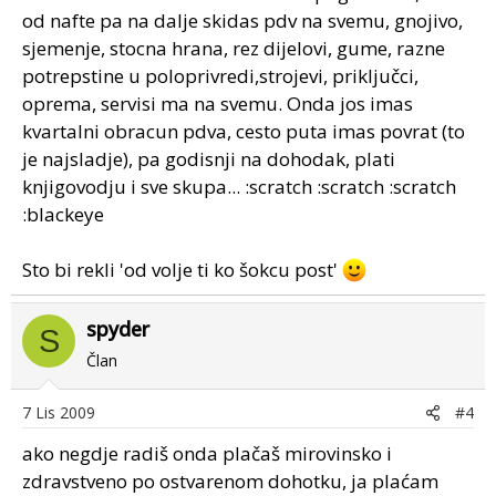
od nafte pa na dalje skidas pdv na svemu, gnojivo,
sjemenje, stocna hrana, rez dijelovi, gume, razne
potrepstine u poloprivredi,strojevi, priključci,
oprema, servisi ma na svemu. Onda jos imas
kvartalni obracun pdva, cesto puta imas povrat (to
je najsladje), pa godisnji na dohodak, plati
knjigovodju i sve skupa... :scratch :scratch :scratch
:blackeye
Sto bi rekli 'od volje ti ko šokcu post'
spyder
S
Član
7 Lis 2009
#4
ako negdje radiš onda plačaš mirovinsko i
zdravstveno po ostvarenom dohotku, ja plaćam