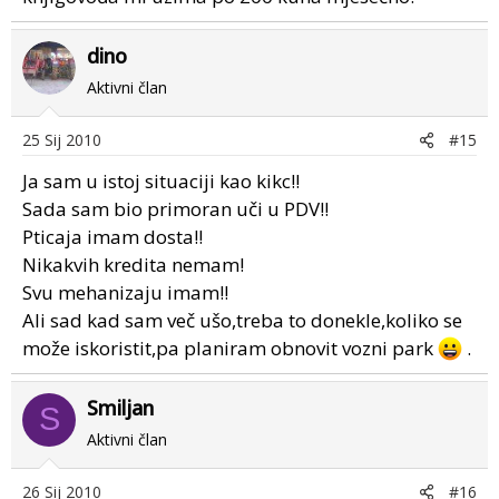
dino
Aktivni član
25 Sij 2010
#15
Ja sam u istoj situaciji kao kikc!!
Sada sam bio primoran uči u PDV!!
Pticaja imam dosta!!
Nikakvih kredita nemam!
Svu mehanizaju imam!!
Ali sad kad sam več ušo,treba to donekle,koliko se
može iskoristit,pa planiram obnovit vozni park
.
Smiljan
S
Aktivni član
26 Sij 2010
#16