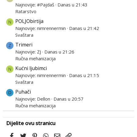
Najnovije: #Pajdaš
Danas u 21:43
Ratarstvo
POLJObirtija
N
Najnovije: nimrennermin
Danas u 21:42
Svaštara
Trimeri
Z
Najnovije: ZJ
Danas u 21:26
Ručna mehanizacija
Kućni ljubimci
N
Najnovije: nimrennermin
Danas u 21:15
Svaštara
Puhači
D
Najnovije: Dellon
Danas u 20:57
Ručna mehanizacija
Dijelite ovu stranicu
Facebook
Twitter
Pinterest
WhatsApp
Email
Link