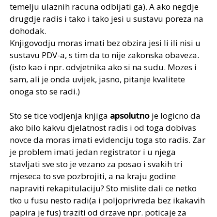
temelju ulaznih racuna odbijati ga). A ako negdje
drugdje radis i tako i tako jesi u sustavu poreza na
dohodak.
Knjigovodju moras imati bez obzira jesi li ili nisi u
sustavu PDV-a, s tim da to nije zakonska obaveza.
(isto kao i npr. odvjetnika ako si na sudu. Mozes i
sam, ali je onda uvijek, jasno, pitanje kvalitete
onoga sto se radi.)
Sto se tice vodjenja knjiga
apsolutno
je logicno da
ako bilo kakvu djelatnost radis i od toga dobivas
novce da moras imati evidenciju toga sto radis. Zar
je problem imati jedan registrator i u njega
stavljati sve sto je vezano za posao i svakih tri
mjeseca to sve pozbrojiti, a na kraju godine
napraviti rekapitulaciju? Sto mislite dali ce netko
tko u fusu nesto radi(a i poljoprivreda bez ikakavih
papira je fus) traziti od drzave npr. poticaje za