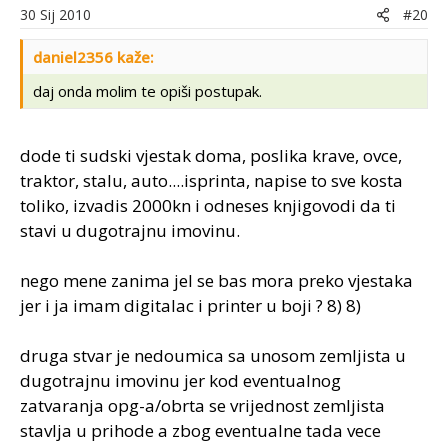
30 Sij 2010
#20
daniel2356 kaže:
daj onda molim te opiši postupak.
dode ti sudski vjestak doma, poslika krave, ovce,
traktor, stalu, auto....isprinta, napise to sve kosta
toliko, izvadis 2000kn i odneses knjigovodi da ti
stavi u dugotrajnu imovinu.
nego mene zanima jel se bas mora preko vjestaka
jer i ja imam digitalac i printer u boji ? 8) 8)
druga stvar je nedoumica sa unosom zemljista u
dugotrajnu imovinu jer kod eventualnog
zatvaranja opg-a/obrta se vrijednost zemljista
stavlja u prihode a zbog eventualne tada vece