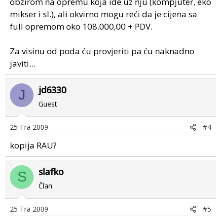
obzirom na opremu koja ide uz nju (kompjuter, eko
mikser i sl.), ali okvirno mogu reći da je cijena sa
full opremom oko 108.000,00 + PDV.
Za visinu od poda ću provjeriti pa ću naknadno
javiti...
jd6330
J
Guest
25 Tra 2009
#4
kopija RAU?
slafko
S
Član
25 Tra 2009
#5