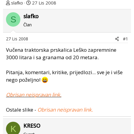
T
D
slafko
27 Lis 2008
e
a
m
slafko
t
S
u
u
Član
p
m
o
p
27 Lis 2008
#1
k
r
r
v
Vučena traktorska prskalica Leško zapremnine
e
o
3000 litara i sa granama od 20 metara.
n
g
u
p
Pitanja, komentari, kritike, prijedlozi... sve je i više
o
o
nego poželjno!
s
t
Obrisan neispravan link.
a
Ostale slike -
Obrisan neispravan link.
KRESO
K