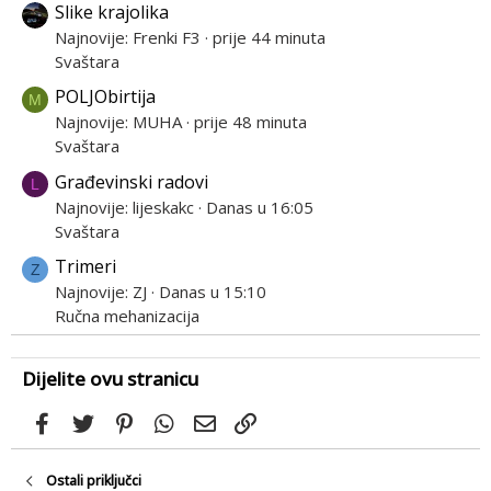
Slike krajolika
Najnovije: Frenki F3
prije 44 minuta
Svaštara
POLJObirtija
M
Najnovije: MUHA
prije 48 minuta
Svaštara
Građevinski radovi
L
Najnovije: lijeskakc
Danas u 16:05
Svaštara
Trimeri
Z
Najnovije: ZJ
Danas u 15:10
Ručna mehanizacija
Dijelite ovu stranicu
Facebook
Twitter
Pinterest
WhatsApp
Email
Link
Ostali priključci