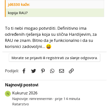
jd6330 kaže:
kopija RAU?
To ti nebi mogao potvrditi. Definitivno ima
određenih rješenja koja su slična Hardijevim, za
RAU ne znam. Bitno da je funkcionalno i da su
korisnici zadovoljni...
Morate se prijaviti ili registrirati za slanje odgovora.
Facebook
Twitter
Pinterest
WhatsApp
Email
Link
Podijeli:
Najnoviji postovi
Kukuruz 2026
N
Najnovije: nimrennermin
prije 14 minuta
Ratarstvo