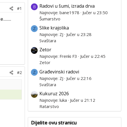
Radovi u šumi, izrada drva
B
#1
Najnovije: bane1978
Jučer u 23:50
.....
Šumarstvo
Slike krajolika
Z
Najnovije: ZJ
Jučer u 23:28
Svaštara
Zetor
Najnovije: Frenki F3
Jučer u 22:45
Zetor
Građevinski radovi
#2
Z
Najnovije: ZJ
Jučer u 22:16
Svaštara
Kukuruz 2026
Najnovije: luka
Jučer u 21:12
Ratarstvo
Dijelite ovu stranicu