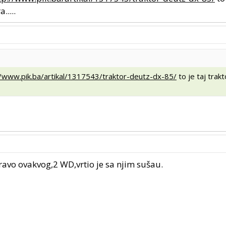
.....
//www.pik.ba/artikal/1317543/traktor-deutz-dx-85/
to je taj trak
ravo ovakvog,2 WD,vrtio je sa njim sušau.