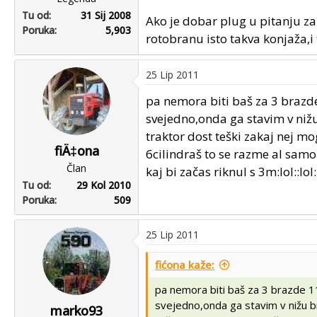
Tu od
31 Sij 2008
Ako je dobar plug u pitanju z
Poruka
5,903
rotobranu isto takva konjaža,i
25 Lip 2011
pa nemora biti baš za 3 brazde
svejedno,onda ga stavim v nižu
traktor dost teški zakaj nej mo
fiÄ‡ona
6cilindraš to se razme al samo
Član
kaj bi začas riknul s 3m:lol::lol:
Tu od
29 Kol 2010
Poruka
509
25 Lip 2011
fićona kaže:
pa nemora biti baš za 3 brazde 11
svejedno,onda ga stavim v nižu brz
marko93