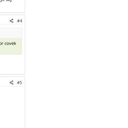
#4
tor covek
#5