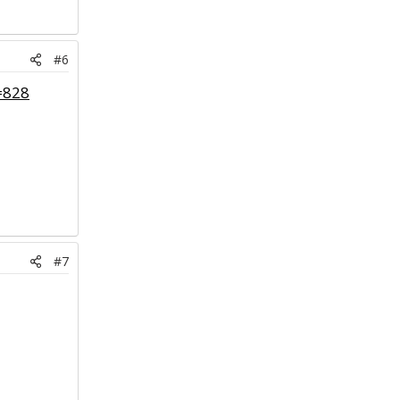
#6
=828
#7