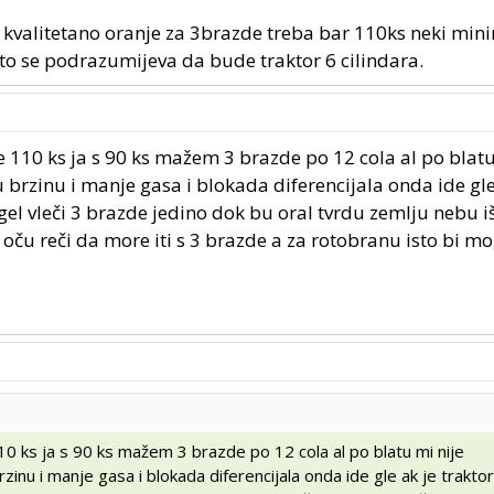
a kvalitetano oranje za 3brazde treba bar 110ks neki mi
 to se podrazumijeva da bude traktor 6 cilindara.
 110 ks ja s 90 ks mažem 3 brazde po 12 cola al po blatu
 brzinu i manje gasa i blokada diferencijala onda ide gle
gel vleči 3 brazde jedino dok bu oral tvrdu zemlju nebu i
 oču reči da more iti s 3 brazde a za rotobranu isto bi m
0 ks ja s 90 ks mažem 3 brazde po 12 cola al po blatu mi nije
inu i manje gasa i blokada diferencijala onda ide gle ak je trakto