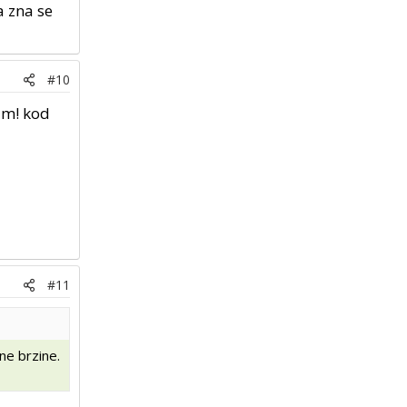
a zna se
#10
3m! kod
#11
ne brzine.