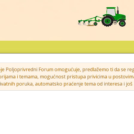
oje Poljoprivredni Forum omogućuje, predlažemo ti da se regi
rijama i temama, mogućnost pristupa privicima u postovima (s
vatnih poruka, automatsko praćenje tema od interesa i još m