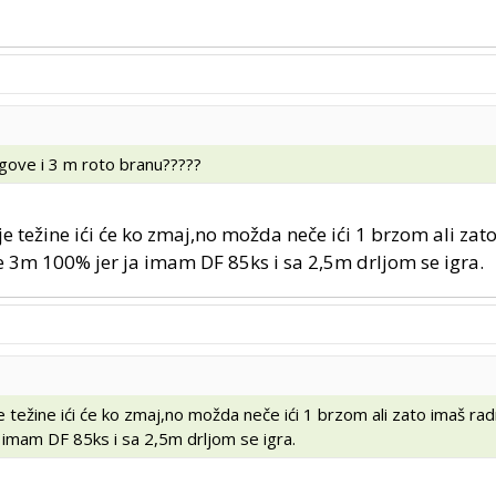
lugove i 3 m roto branu?????
e težine ići će ko zmaj,no možda neče ići 1 brzom ali zat
e 3m 100% jer ja imam DF 85ks i sa 2,5m drljom se igra.
težine ići će ko zmaj,no možda neče ići 1 brzom ali zato imaš rad
imam DF 85ks i sa 2,5m drljom se igra.