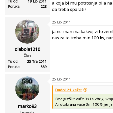
Tu od
19 Lip 2011
a koja bi mu potrosnja bila na 
Poruka
228
da treba sparati?
25 Lip 2011
ja ne znam na kakvoj vi to zem
nas za to treba min 100 ks, na
diabola1210
Član
Tu od
25 Tra 2011
Poruka
589
25 Lip 2011
Dado121 kaže:
Bez greške vuče 3x14,zbog svoje 
A rotobranu vuće 3m 100% jer ja 
marko93
Legenda