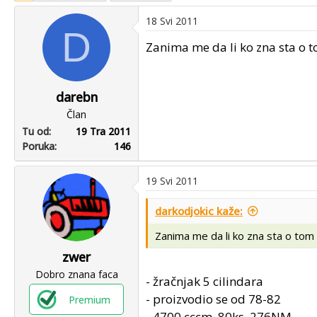
u
u
18 Svi 2011
p
m
D
o
p
Zanima me da li ko zna sta o t
k
r
r
v
e
o
darebn
n
g
Član
u
p
Tu od
19 Tra 2011
o
o
Poruka
146
s
t
a
19 Svi 2011
darkodjokic kaže:
Zanima me da li ko zna sta o tom 
zwer
Dobro znana faca
- žračnjak 5 cilindara
- proizvodio se od 78-82
Premium
- 4700 cccm, 80ks, 276NM