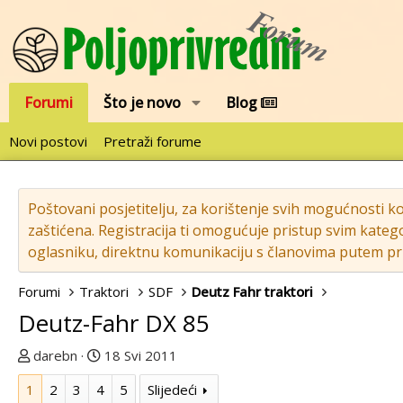
Forumi
Što je novo
Blog
Novi postovi
Pretraži forume
Poštovani posjetitelju, za korištenje svih mogućnosti k
zaštićena. Registracija ti omogućuje pristup svim katego
oglasniku, direktnu komunikaciju s članovima putem pri
Forumi
Traktori
SDF
Deutz Fahr traktori
Deutz-Fahr DX 85
T
D
darebn
18 Svi 2011
e
a
1
2
3
4
5
Slijedeći
m
t