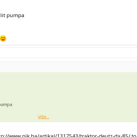
0 lit pumpa
t pumpa
Više...
tp://www.pik.ba/artikal/1317543/traktor-deutz-dx-85/
to 