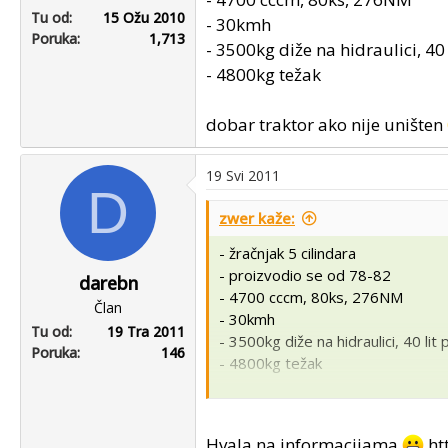
Tu od
15 Ožu 2010
- 30kmh
Poruka
1,713
- 3500kg diže na hidraulici, 4
- 4800kg težak
dobar traktor ako nije uništen
19 Svi 2011
D
zwer kaže:
- žračnjak 5 cilindara
- proizvodio se od 78-82
darebn
- 4700 cccm, 80ks, 276NM
Član
- 30kmh
Tu od
19 Tra 2011
- 3500kg diže na hidraulici, 40 li
Poruka
146
- 4800kg težak
dobar traktor ako nije uništen
Hvala na informacijama
ht