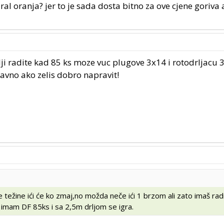
ral oranja? jer to je sada dosta bitno za ove cjene goriva 
lji radite kad 85 ks moze vuc plugove 3x14 i rotodrljacu 
ravno ako zelis dobro napravit!
težine ići će ko zmaj,no možda neče ići 1 brzom ali zato imaš rad
imam DF 85ks i sa 2,5m drljom se igra.