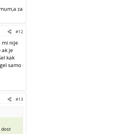
nimum,a za
#12
 mi nije
 ak je
šel kak
ogel samo
#13
r dost