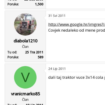
Poruka
1,500
31 Svi 2011
http://www.google.hr/imgres
Covjek nedaleko od mene prodaj
diabola1210
Član
Tu od
25 Tra 2011
Poruka
589
24 Lip 2011
V
dali taj traktor vuce 3x14 cola
vranicmarko85
Član