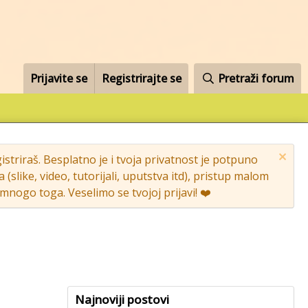
Prijavite se
Registrirajte se
Pretraži forum
striraš. Besplatno je i tvoja privatnost je potpuno
like, video, tutorijali, uputstva itd), pristup malom
nogo toga. Veselimo se tvojoj prijavi! ❤️
Najnoviji postovi