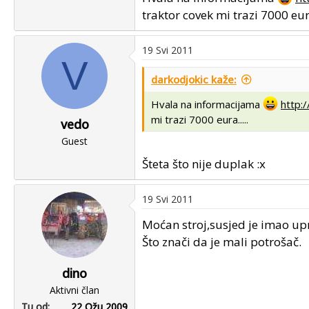
traktor covek mi trazi 7000 eura
19 Svi 2011
V
darkodjokic kaže:
Hvala na informacijama
http:
mi trazi 7000 eura.....
vedo
Guest
Šteta što nije duplak :x
19 Svi 2011
Moćan stroj,susjed je imao up
Što znači da je mali potrošač.
dino
Aktivni član
Tu od
22 Ožu 2009