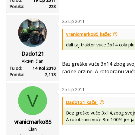
Tu od
19 Lip 2011
Poruka
228
25 Lip 2011
vranicmarko85 kaže:
dali taj traktor vuce 3x14 cola p
Dado121
Aktivni član
Bez greške vuče 3x14,zbog svoj
Tu od
14 Kol 2010
radne brzine. A rotobranu vuć
Poruka
2,118
25 Lip 2011
V
Dado121 kaže:
Bez greške vuče 3x14,zbog svoje 
A rotobranu vuće 3m 100% jer ja 
vranicmarko85
Član