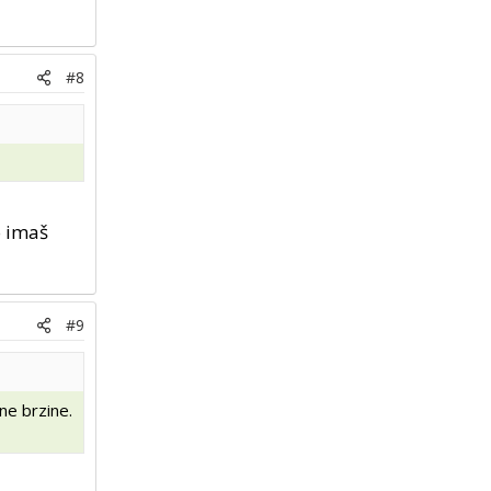
#8
o imaš
#9
ne brzine.