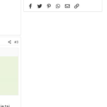
Facebook
Twitter
Pinterest
WhatsApp
Email
Link
#3
je taj