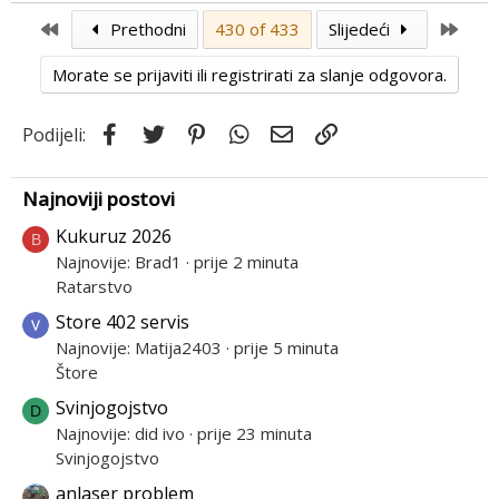
a
First
Last
Prethodni
430 of 433
Slijedeći
c
t
Morate se prijaviti ili registrirati za slanje odgovora.
i
o
Facebook
Twitter
Pinterest
WhatsApp
Email
Link
Podijeli:
n
s
:
Najnoviji postovi
Kukuruz 2026
B
Najnovije: Brad1
prije 2 minuta
Ratarstvo
Store 402 servis
Najnovije: Matija2403
prije 5 minuta
Štore
Svinjogojstvo
D
Najnovije: did ivo
prije 23 minuta
Svinjogojstvo
anlaser problem