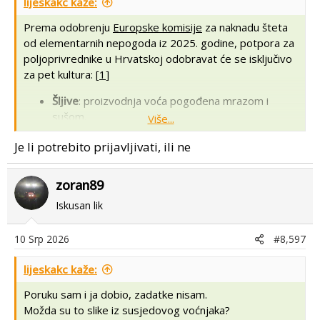
lijeskakc kaže:
:
Prema odobrenju
Europske komisije
za naknadu šteta
od elementarnih nepogoda iz 2025. godine, potpora za
poljoprivrednike u Hrvatskoj odobravat će se isključivo
za pet kultura: [
1
]
Šljive
: proizvodnja voća pogođena mrazom i
sušom.
Više...
Lješnjaci
: nasadi koji su pretrpjeli značajne
Je li potrebito prijavljivati, ili ne
gubitke prinosa.
Vinogradi
: vinova loza stradala uslijed ekstremnih
klimatskih prilika.
zoran89
Lucerna
: krmni usjevi pogođeni nepovoljnim
Iskusan lik
vremenskim uvjetima.
Šećerna repa
: industrijsko bilje koje je pretrpjelo
10 Srp 2026
#8,597
ozbiljne gubitke. [
1
,
2
]
Hrvatskoj je kroz ovaj paket dodijeljeno 4,4 milijuna
lijeskakc kaže:
eura iz europske poljoprivredne rezerve. Država ima
Poruku sam i ja dobio, zadatke nisam.
mogućnost povećati taj iznos do 200 % iz nacionalnog
Možda su to slike iz susjedovog voćnjaka?
proračuna. Isplate krajnjim proizvođačima moraju se