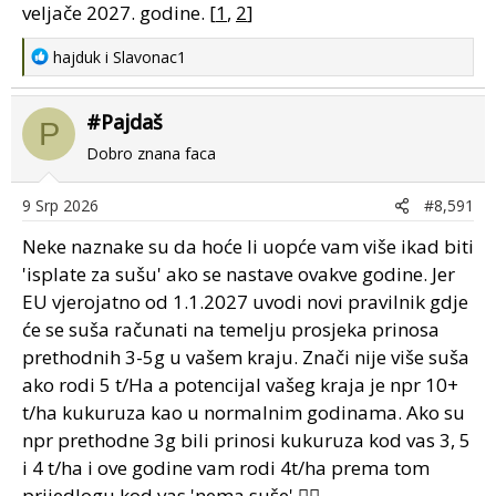
veljače 2027. godine. [
1
,
2
]
R
hajduk
i
Slavonac1
e
a
#Pajdaš
c
P
t
Dobro znana faca
i
o
9 Srp 2026
#8,591
n
s
Neke naznake su da hoće li uopće vam više ikad biti
:
'isplate za sušu' ako se nastave ovakve godine. Jer
EU vjerojatno od 1.1.2027 uvodi novi pravilnik gdje
će se suša računati na temelju prosjeka prinosa
prethodnih 3-5g u vašem kraju. Znači nije više suša
ako rodi 5 t/Ha a potencijal vašeg kraja je npr 10+
t/ha kukuruza kao u normalnim godinama. Ako su
npr prethodne 3g bili prinosi kukuruza kod vas 3, 5
i 4 t/ha i ove godine vam rodi 4t/ha prema tom
prijedlogu kod vas 'nema suše' 🤷‍♂️