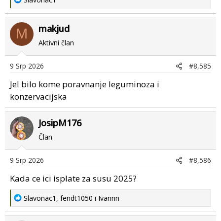
e
a
makjud
c
M
t
Aktivni član
i
o
9 Srp 2026
#8,585
n
s
Jel bilo kome poravnanje leguminoza i
:
konzervacijska
JosipM176
Član
9 Srp 2026
#8,586
Kada ce ici isplate za susu 2025?
R
Slavonac1
,
fendt1050
i
Ivannn
e
a