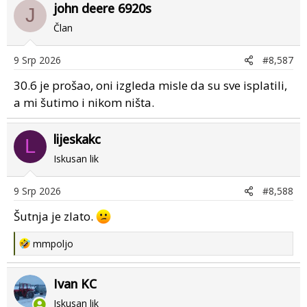
john deere 6920s
c
J
t
Član
i
o
9 Srp 2026
#8,587
n
s
30.6 je prošao, oni izgleda misle da su sve isplatili,
:
a mi šutimo i nikom ništa.
lijeskakc
L
Iskusan lik
9 Srp 2026
#8,588
Šutnja je zlato.
R
mmpoljo
e
a
Ivan KC
c
t
Iskusan lik