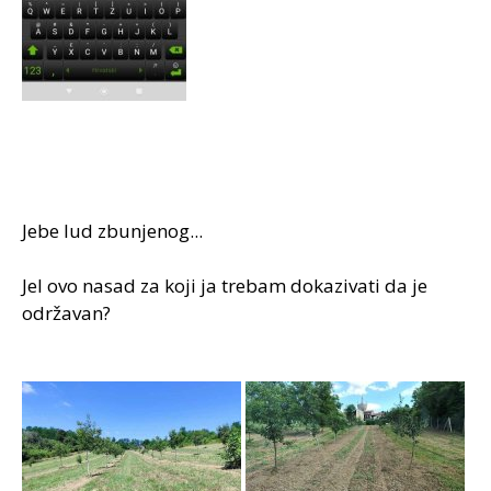
kolegama koji su još negdje zaposleni dosta srezati
poticaj pa će svatko morati sam odlučiti šta mu je
isplativije...
Jebe lud zbunjenog...
Jel ovo nasad za koji ja trebam dokazivati da je
održavan?