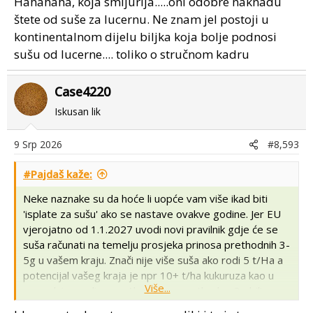
Hahahaha, koja smijurija.....oni odobre naknadu
gubitke prinosa.
štete od suše za lucernu. Ne znam jel postoji u
Vinogradi
: vinova loza stradala uslijed ekstremnih
klimatskih prilika.
kontinentalnom dijelu biljka koja bolje podnosi
Lucerna
: krmni usjevi pogođeni nepovoljnim
sušu od lucerne.... toliko o stručnom kadru
vremenskim uvjetima.
Šećerna repa
: industrijsko bilje koje je pretrpjelo
Case4220
ozbiljne gubitke. [
1
,
2
]
Iskusan lik
Hrvatskoj je kroz ovaj paket dodijeljeno 4,4 milijuna
eura iz europske poljoprivredne rezerve. Država ima
9 Srp 2026
#8,593
mogućnost povećati taj iznos do 200 % iz nacionalnog
proračuna. Isplate krajnjim proizvođačima moraju se
#Pajdaš kaže:
završiti najkasnije do 28. veljače 2027. godine. [
1
,
2
]
Neke naznake su da hoće li uopće vam više ikad biti
'isplate za sušu' ako se nastave ovakve godine. Jer EU
vjerojatno od 1.1.2027 uvodi novi pravilnik gdje će se
suša računati na temelju prosjeka prinosa prethodnih 3-
5g u vašem kraju. Znači nije više suša ako rodi 5 t/Ha a
potencijal vašeg kraja je npr 10+ t/ha kukuruza kao u
Više...
normalnim godinama. Ako su npr prethodne 3g bili
prinosi kukuruza kod vas 3, 5 i 4 t/ha i ove godine vam