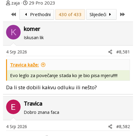
T
D
zaja
29 Pro 2023
e
a
First
Last
Prethodni
430 of 433
Slijedeći
m
t
u
u
komer
p
m
K
o
p
Iskusan lik
k
r
r
v
4 Srp 2026
#8,581
e
o
n
g
Travica kaže:
u
p
Evo leglo za povečanje stada ko je bio pisa mjeru!!!!!
o
o
s
Da li ste dobili kakvu odluku ili nešto?
t
a
Travica
Dobro znana faca
4 Srp 2026
#8,582