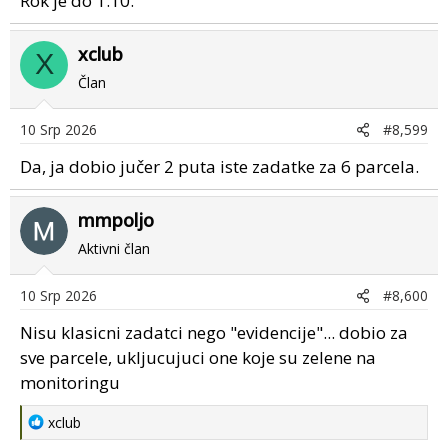
Rok je do 1.10.
Jel ovo nasad za koji ja trebam dokazivati da je
xclub
održavan?
X
Član
View attachment 92715
View attachment 92716
10 Srp 2026
#8,599
Da, ja dobio jučer 2 puta iste zadatke za 6 parcela.
mmpoljo
Aktivni član
10 Srp 2026
#8,600
Nisu klasicni zadatci nego "evidencije"... dobio za
sve parcele, ukljucujuci one koje su zelene na
monitoringu
R
xclub
e