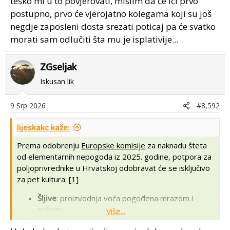
teško mi u to povjerovati, mislim da će ići prvo
postupno, prvo će vjerojatno kolegama koji su još
negdje zaposleni dosta srezati poticaj pa će svatko
morati sam odlučiti šta mu je isplativije...
ZGseljak
Iskusan lik
9 Srp 2026
#8,592
lijeskakc kaže:
Prema odobrenju
Europske komisije
za naknadu šteta
od elementarnih nepogoda iz 2025. godine, potpora za
poljoprivrednike u Hrvatskoj odobravat će se isključivo
za pet kultura: [
1
]
Šljive
: proizvodnja voća pogođena mrazom i
sušom.
Više...
Lješnjaci
: nasadi koji su pretrpjeli značajne