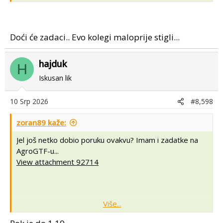
završiti najkasnije do 28. veljače 2027. godine. [
1
,
2
]
Doći će zadaci.. Evo kolegi maloprije stigli...
hajduk
H
Iskusan lik
10 Srp 2026
#8,598
zoran89 kaže:
Jel još netko dobio poruku ovakvu? Imam i zadatke na
AgroGTF-u...
View attachment 92714
Više...
Jebe lud zbunjenog...