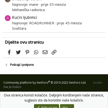
Najnovije: mane
prije 35 minuta
Mehanička radionica
Kućni ljubimci
R
Najnovije: ROADRUNNER
prije 45 minuta
Svaštara
Dijelite ovu stranicu
Facebook
Twitter
Pinterest
WhatsApp
Email
Link
Poticaji i potpore
®
Community platform by XenForo
© 2010-2022 XenForo Ltd.
Izradio
Sve Je Dobro
Ova stranica koristi kolačiće. Daljnjim korištenjem naše stranice,
suglasni ste da koristite naše kolačiće.
Prihvaćam
Više......