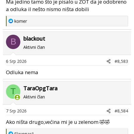
Ma jedino tamo što je pisalo u ZOT da je odobreno
a odluka il nešto nismo ništa dobili
R
komer
e
a
blackout
c
B
t
Aktivni član
i
o
6 Srp 2026
#8,583
n
s
Odluka nema
:
TaraOpgTara
T
Aktivni član
7 Srp 2026
#8,584
Ako ništa drugo,većina mi je u zelenom 🤣🤣
R
Slavonac1