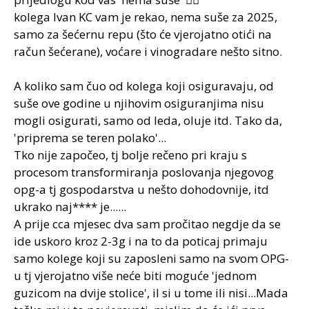
kolega Ivan KC vam je rekao, nema suše za 2025,
samo za šećernu repu (što će vjerojatno otići na
račun šećerane), voćare i vinogradare nešto sitno.
A koliko sam čuo od kolega koji osiguravaju, od
suše ove godine u njihovim osiguranjima nisu
mogli osigurati, samo od leda, oluje itd. Tako da,
'priprema se teren polako'...
Tko nije započeo, tj bolje rečeno pri kraju s
procesom transformiranja poslovanja njegovog
opg-a tj gospodarstva u nešto dohodovnije, itd
ukrako naj**** je......
A prije cca mjesec dva sam pročitao negdje da se
ide uskoro kroz 2-3g i na to da poticaj primaju
samo kolege koji su zaposleni samo na svom OPG-
u tj vjerojatno više neće biti moguće 'jednom
guzicom na dvije stolice', il si u tome ili nisi...Mada