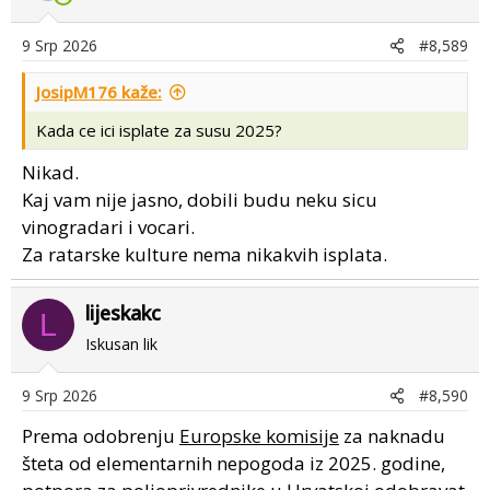
i
o
9 Srp 2026
#8,589
n
s
JosipM176 kaže:
:
Kada ce ici isplate za susu 2025?
Nikad.
Kaj vam nije jasno, dobili budu neku sicu
vinogradari i vocari.
Za ratarske kulture nema nikakvih isplata.
lijeskakc
L
Iskusan lik
9 Srp 2026
#8,590
Prema odobrenju
Europske komisije
za naknadu
šteta od elementarnih nepogoda iz 2025. godine,