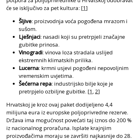
potpora za poljoprivrednike u Hrvatskoj odobravat
će se isključivo za pet kultura: [
1
]
Šljive
: proizvodnja voća pogođena mrazom i
sušom.
Lješnjaci
: nasadi koji su pretrpjeli značajne
gubitke prinosa.
Vinogradi
: vinova loza stradala uslijed
ekstremnih klimatskih prilika.
Lucerna
: krmni usjevi pogođeni nepovoljnim
vremenskim uvjetima.
Šećerna repa
: industrijsko bilje koje je
pretrpjelo ozbiljne gubitke. [
1
,
2
]
Hrvatskoj je kroz ovaj paket dodijeljeno 4,4
milijuna eura iz europske poljoprivredne rezerve.
Država ima mogućnost povećati taj iznos do 200 %
iz nacionalnog proračuna. Isplate krajnjim
proizvođačima moraju se završiti najkasnije do 28.