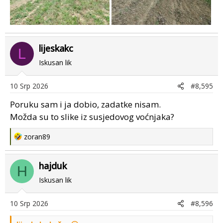
lijeskakc
L
Iskusan lik
10 Srp 2026
#8,595
Poruku sam i ja dobio, zadatke nisam.
Možda su to slike iz susjedovog voćnjaka?
R
zoran89
e
a
hajduk
c
H
t
Iskusan lik
i
o
10 Srp 2026
#8,596
n
s