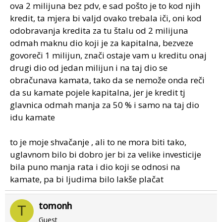
ova 2 milijuna bez pdv, e sad pošto je to kod njih
kredit, ta mjera bi valjd ovako trebala iči, oni kod
odobravanja kredita za tu štalu od 2 milijuna
odmah maknu dio koji je za kapitalna, bezveze
govoreči 1 milijun, znači ostaje vam u kreditu onaj
drugi dio od jedan milijun i na taj dio se
obračunava kamata, tako da se nemože onda reči
da su kamate pojele kapitalna, jer je kredit tj
glavnica odmah manja za 50 % i samo na taj dio
idu kamate
to je moje shvačanje , ali to ne mora biti tako,
uglavnom bilo bi dobro jer bi za velike investicije
bila puno manja rata i dio koji se odnosi na
kamate, pa bi ljudima bilo lakše plačat
tomonh
T
Guest