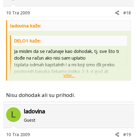
10 Tra 2009
#18
ladovina kaže:
DELO1 kaže:
Ja mislim da se računaje kao dohodak, tj. sve što ti
dođe na račun ako nisi sam uplatio
Isplata odmah kapitalnih ! a mi koji smo išli preko
poslovnih banaka čekamo koliko 2-3-4 god ali
Više...
izgleda da ćemo biti sretni ako ih ikada dobijemo, ja
moj zahtjev još nisam ni poslao pa stvarno se mogu
Više...
nadati...
Nisu dohodak ali su prihodi.
poticaji i kapitalna definitivno nisu dohodak!
ladovina
L
Guest
10 Tra 2009
#19