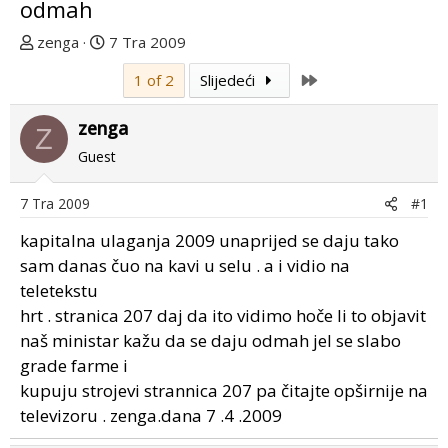
odmah
T
D
zenga
7 Tra 2009
e
a
Last
1 of 2
Slijedeći
m
t
u
u
zenga
p
m
Z
o
p
Guest
k
r
r
v
7 Tra 2009
#1
e
o
kapitalna ulaganja 2009 unaprijed se daju tako
n
g
u
p
sam danas čuo na kavi u selu . a i vidio na
o
o
teletekstu
s
hrt . stranica 207 daj da ito vidimo hoče li to objavit
t
naš ministar kažu da se daju odmah jel se slabo
a
grade farme i
kupuju strojevi strannica 207 pa čitajte opširnije na
televizoru . zenga.dana 7 .4 .2009