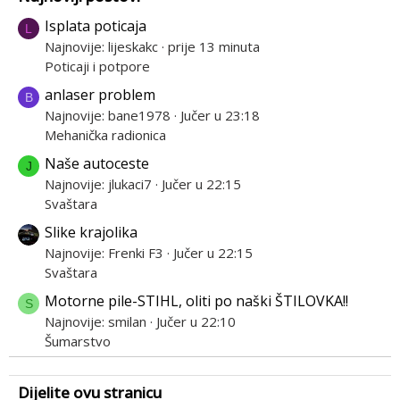
Isplata poticaja
L
Najnovije: lijeskakc
prije 13 minuta
Poticaji i potpore
anlaser problem
B
Najnovije: bane1978
Jučer u 23:18
Mehanička radionica
Naše autoceste
J
Najnovije: jlukaci7
Jučer u 22:15
Svaštara
Slike krajolika
Najnovije: Frenki F3
Jučer u 22:15
Svaštara
Motorne pile-STIHL, oliti po naški ŠTILOVKA!!
S
Najnovije: smilan
Jučer u 22:10
Šumarstvo
Dijelite ovu stranicu