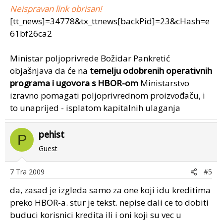
Neispravan link obrisan!
[tt_news]=34778&tx_ttnews[backPid]=23&cHash=e
61bf26ca2
Ministar poljoprivrede Božidar Pankretić
objašnjava da će na
temelju odobrenih operativnih
programa i ugovora s HBOR-om
Ministarstvo
izravno pomagati poljoprivrednom proizvođaču, i
to unaprijed - isplatom kapitalnih ulaganja
pehist
P
Guest
7 Tra 2009
#5
da, zasad je izgleda samo za one koji idu kreditima
preko HBOR-a. stur je tekst. nepise dali ce to dobiti
buduci korisnici kredita ili i oni koji su vec u