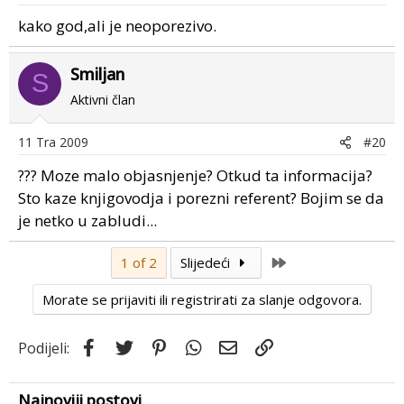
kako god,ali je neoporezivo.
Smiljan
S
Aktivni član
11 Tra 2009
#20
??? Moze malo objasnjenje? Otkud ta informacija?
Sto kaze knjigovodja i porezni referent? Bojim se da
je netko u zabludi...
Last
1 of 2
Slijedeći
Morate se prijaviti ili registrirati za slanje odgovora.
Facebook
Twitter
Pinterest
WhatsApp
Email
Link
Podijeli:
Najnoviji postovi