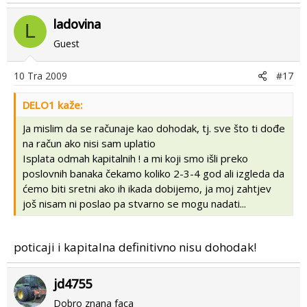
ladovina
L
Guest
10 Tra 2009
#17
DELO1 kaže:
Ja mislim da se računaje kao dohodak, tj. sve što ti dođe
na račun ako nisi sam uplatio
Isplata odmah kapitalnih ! a mi koji smo išli preko
poslovnih banaka čekamo koliko 2-3-4 god ali izgleda da
ćemo biti sretni ako ih ikada dobijemo, ja moj zahtjev
još nisam ni poslao pa stvarno se mogu nadati...
poticaji i kapitalna definitivno nisu dohodak!
jd4755
Dobro znana faca