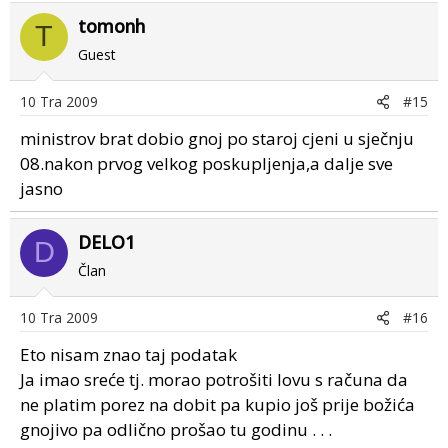
tomonh
T
Guest
10 Tra 2009
#15
ministrov brat dobio gnoj po staroj cjeni u sječnju
08.nakon prvog velkog poskupljenja,a dalje sve
jasno
DELO1
D
Član
10 Tra 2009
#16
Eto nisam znao taj podatak
Ja imao sreće tj. morao potrošiti lovu s računa da
ne platim porez na dobit pa kupio još prije božića
gnojivo pa odlično prošao tu godinu . . .