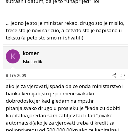
sutrasnji datum, da je to "unaprijed" :lol:
... jedno je sto je ministar rekao, drugo sto je mislio,
trece sto je novinar cuo, a cetvrto sto je napisano u
tekstu (a peto sto smo mi shvatili)
komer
K
Iskusan lik
8 Tra 2009
#7
ako je za vjerovati,ispada da ce onda ministarstvo i
banka kemijati,sto je po meni svakako
dobrodoslo,jer kad gledam na mps.hr
pitanja,svako drugo u prosjeku je "kada cu dobiti
kapitalna,predao sam zahtjev tad i tad",ovako
automatski(ako je za vjerovat) treba ti kredit za
poljoprivredu od 500,000,00kn,ako ce kapitalna i