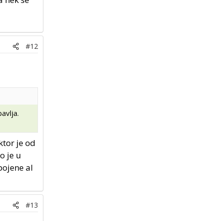
#12
avlja.
ktor je od
o je u
pojene al
#13