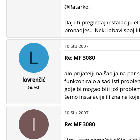
@Ratarko:
Daj i ti pregledaj instalaciju 
pronadjes... Neki labavi spoj ili
10 Stu 2007
L
Re: MF 3080
alo prijatelji naišao ja na par 
lovrenčić
funkconiralo a sad isti proble
Guest
gdje bi mogao biti još problem
šemo instalacije ili zna na koj
10 Stu 2007
I
Re: MF 3080
Hm... sam nemožeš ništa, ako i