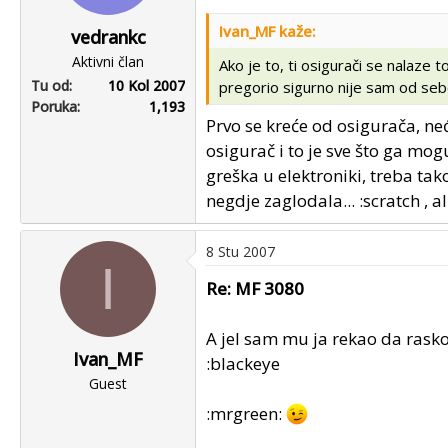
Ivan_MF kaže:
vedrankc
Aktivni član
Ako je to, ti osigurači se nalaze
Tu od
10 Kol 2007
pregorio sigurno nije sam od sebe
Poruka
1,193
Prvo se kreće od osigurača, n
osigurač i to je sve što ga mog
greška u elektroniki, treba tak
negdje zaglodala... :scratch , 
8 Stu 2007
I
Re: MF 3080
A jel sam mu ja rekao da rask
Ivan_MF
:blackeye
Guest
:mrgreen: