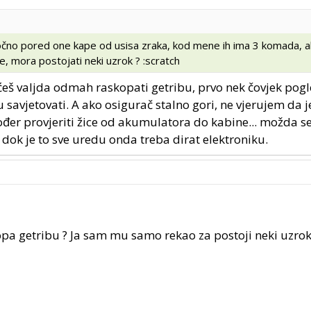
 točno pored one kape od usisa zraka, kod mene ih ima 3 komada, ak
, mora postojati neki uzrok ? :scratch
ećeš valjda odmah raskopati getribu, prvo nek čovjek pog
u savjetovati. A ako osigurač stalno gori, ne vjerujem da
ođer provjeriti žice od akumulatora do kabine... možda se
al dok je to sve uredu onda treba dirat elektroniku.
opa getribu ? Ja sam mu samo rekao za postoji neki uzrok