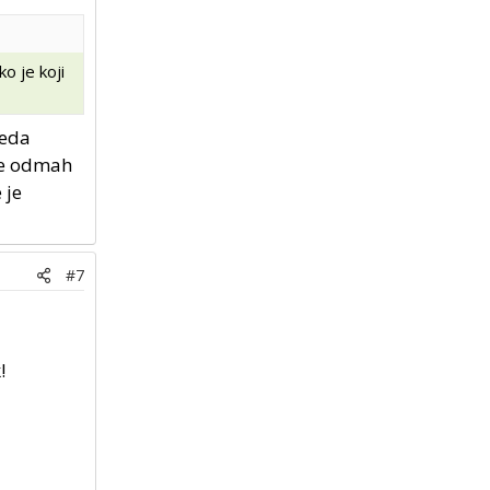
o je koji
leda
 je odmah
 je
#7
!