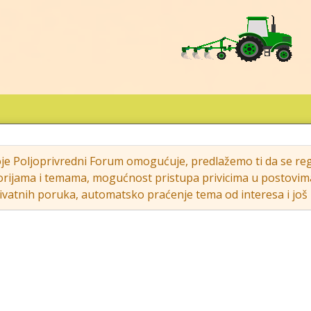
oje Poljoprivredni Forum omogućuje, predlažemo ti da se regi
rijama i temama, mogućnost pristupa privicima u postovima (s
vatnih poruka, automatsko praćenje tema od interesa i još m