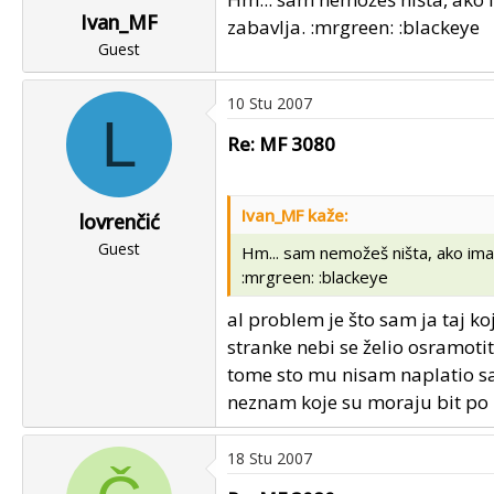
Ivan_MF
zabavlja. :mrgreen: :blackeye
Guest
10 Stu 2007
L
Re: MF 3080
Ivan_MF kaže:
lovrenčić
Guest
Hm... sam nemožeš ništa, ako ima
:mrgreen: :blackeye
al problem je što sam ja taj ko
stranke nebi se želio osramotit
tome sto mu nisam naplatio sad 
neznam koje su moraju bit po
18 Stu 2007