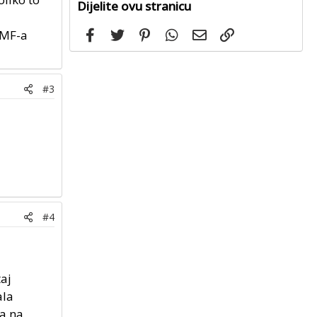
Dijelite ovu stranicu
Facebook
Twitter
Pinterest
WhatsApp
Email
Link
g MF-a
#3
#4
taj
ala
 a na