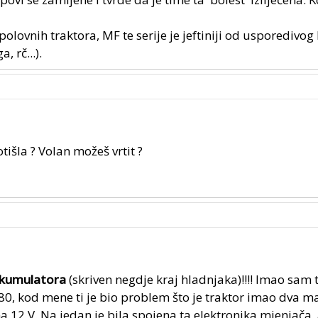
olovnih traktora, MF te serije je jeftiniji od usporedivo
, rč...).
išla ? Volan možeš vrtit ?
akumulatora
(skriven negdje kraj hladnjaka)!!!! Imao sam 
 kod mene ti je bio problem što je traktor imao dva m
12 V. Na jedan je bila spojena ta elektronika mjenjača,