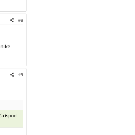
#8
onike
#9
ača ispod