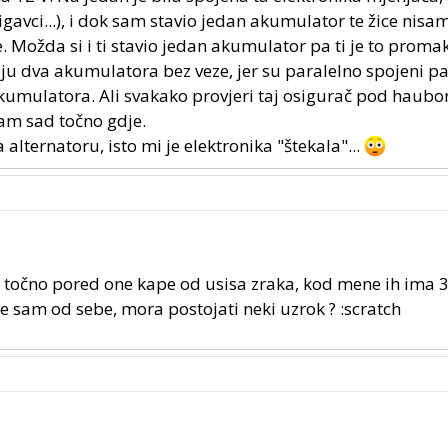
migavci...), i dok sam stavio jedan akumulator te žice nisa
e. Možda si i ti stavio jedan akumulator pa ti je to promak
u dva akumulatora bez veze, jer su paralelno spojeni pa 
kumulatora. Ali svakako provjeri taj osigurač pod haubo
nam sad točno gdje.
 alternatoru, isto mi je elektronika "štekala"...
aze točno pored one kape od usisa zraka, kod mene ih ima
je sam od sebe, mora postojati neki uzrok ? :scratch