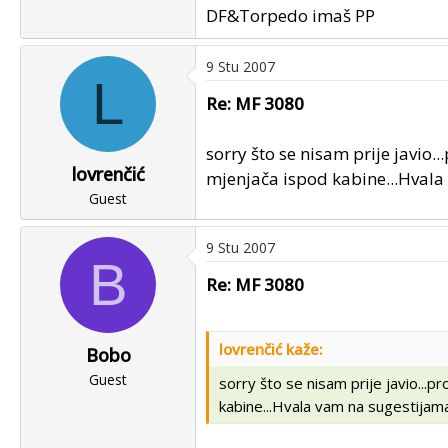
DF&Torpedo imaš PP
9 Stu 2007
L
Re: MF 3080
sorry što se nisam prije javio..
lovrenčić
mjenjača ispod kabine...Hval
Guest
9 Stu 2007
B
Re: MF 3080
lovrenčić kaže:
Bobo
Guest
sorry što se nisam prije javio...pr
kabine...Hvala vam na sugestija