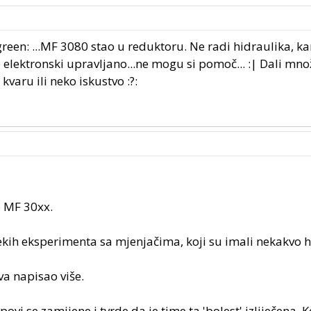
een: ...MF 3080 stao u reduktoru. Ne radi hidraulika, ka
e elektronski upravljano...ne mogu si pomoč... :| Dali mn
aru ili neko iskustvo :?:
e MF 30xx.
' nekih eksperimenta sa mjenjačima, koji su imali nekakvo 
va napisao više.
ovi se zamijene i tvrde da je time ta 'bolest' izliječena. K