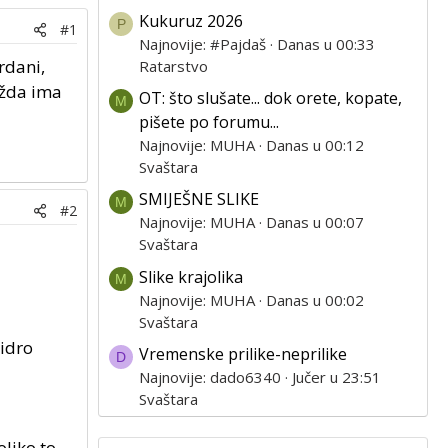
Kukuruz 2026
P
#1
Najnovije: #Pajdaš
Danas u 00:33
rdani,
Ratarstvo
ožda ima
OT: što slušate... dok orete, kopate,
M
pišete po forumu...
Najnovije: MUHA
Danas u 00:12
Svaštara
SMIJEŠNE SLIKE
M
#2
Najnovije: MUHA
Danas u 00:07
Svaštara
Slike krajolika
M
Najnovije: MUHA
Danas u 00:02
Svaštara
hidro
Vremenske prilike-neprilike
D
Najnovije: dado6340
Jučer u 23:51
Svaštara
oliko to