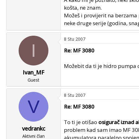
košta, ne znam.
Možeš i provijerit na berzama p
neke druge serije (godina, snaga
8 Stu 2007
I
Re: MF 3080
Možebit da ti je hidro pumpa ot
Ivan_MF
Guest
8 Stu 2007
V
Re: MF 3080
To ti je otišao
osigurač iznad 
vedrankc
problem kad sam imao MF 3080,
Aktivni član
akumulatora paralelno spojena 