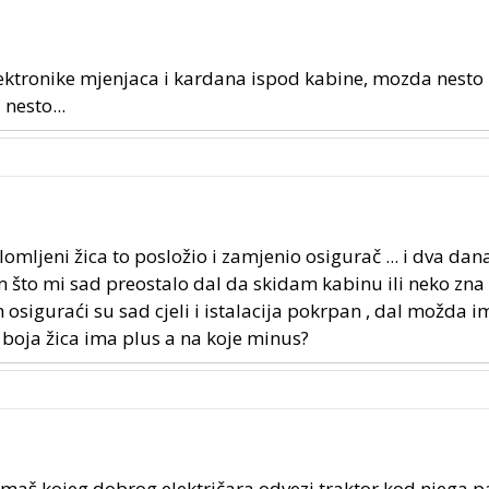
elektronike mjenjaca i kardana ispod kabine, mozda nesto 
 nesto...
slomljeni žica to posložio i zamjenio osigurač ... i dva dan
m što mi sad preostalo dal da skidam kabinu ili neko zna
 osiguraći su sad cjeli i istalacija pokrpan , dal možda i
e boja žica ima plus a na koje minus?
maš kojeg dobrog električara odvezi traktor kod njega p