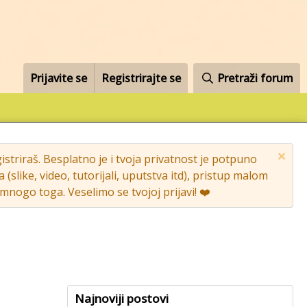
Prijavite se
Registrirajte se
Pretraži forum
striraš. Besplatno je i tvoja privatnost je potpuno
like, video, tutorijali, uputstva itd), pristup malom
nogo toga. Veselimo se tvojoj prijavi! ❤️
Najnoviji postovi