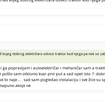
š kojeg dobrog električara odvezi traktor kod njega pa nek se zab
ji ga popravljam i autoelektričar i mehaničar sam a trakt
i pošto sam otklonio kvar prvi put a sad opet isto :?: dobr
bi naje.... . sad sam pogledao instalaciju i sve žice su s
 napuno akoje ne