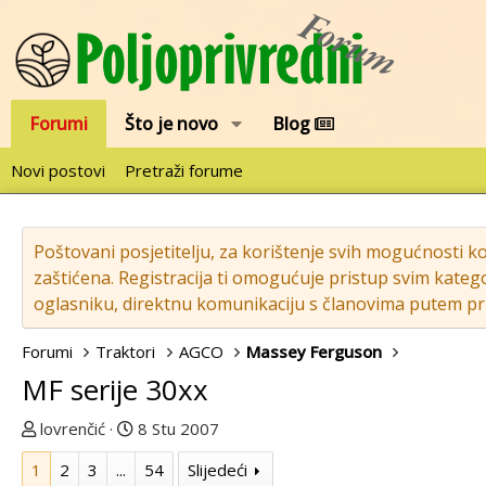
Forumi
Što je novo
Blog
Novi postovi
Pretraži forume
Poštovani posjetitelju, za korištenje svih mogućnosti k
zaštićena. Registracija ti omogućuje pristup svim katego
oglasniku, direktnu komunikaciju s članovima putem pri
Forumi
Traktori
AGCO
Massey Ferguson
MF serije 30xx
T
D
lovrenčić
8 Stu 2007
e
a
1
2
3
...
54
Slijedeći
m
t