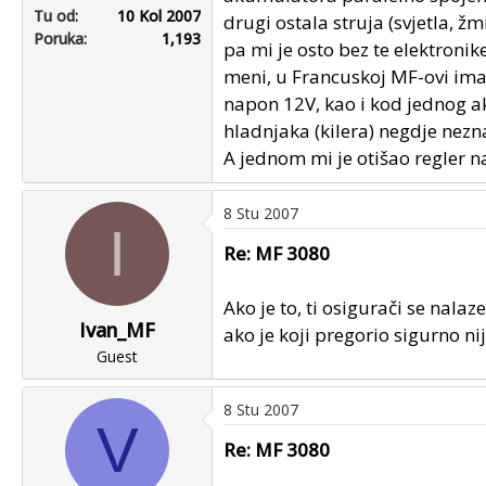
Tu od
10 Kol 2007
drugi ostala struja (svjetla, ž
Poruka
1,193
pa mi je osto bez te elektronik
meni, u Francuskoj MF-ovi imaj
napon 12V, kao i kod jednog a
hladnjaka (kilera) negdje nez
A jednom mi je otišao regler na
8 Stu 2007
I
Re: MF 3080
Ako je to, ti osigurači se nal
Ivan_MF
ako je koji pregorio sigurno ni
Guest
8 Stu 2007
V
Re: MF 3080