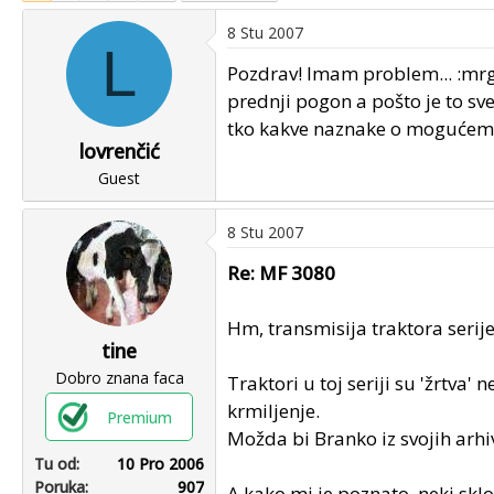
u
u
8 Stu 2007
p
m
L
o
p
Pozdrav! Imam problem... :mrgr
k
r
prednji pogon a pošto je to sv
r
v
tko kakve naznake o mogućem kv
e
o
lovrenčić
n
g
Guest
u
p
o
o
s
8 Stu 2007
t
Re: MF 3080
a
Hm, transmisija traktora serij
tine
Dobro znana faca
Traktori u toj seriji su 'žrtva
krmiljenje.
Premium
Možda bi Branko iz svojih arhi
Tu od
10 Pro 2006
Poruka
907
A kako mi je poznato, neki sklop