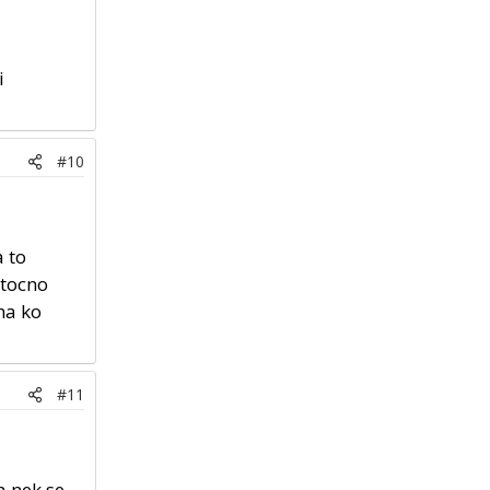
i
#10
a to
 tocno
ma ko
#11
a nek se