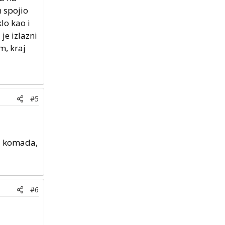
m spojio
lo kao i
je izlazni
m, kraj
#5
 3 komada,
#6