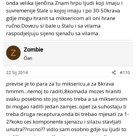
onda velika ljenčina.Znam hrpu ljudi koji imaju i
suvremenije štale u kojoj imaju i po 30-50krava
gdje mogu hranit sa miksericom ali oni hrane
ručno.Dovezu si bale u štalu i sa vilama
raspodjeljuju sijeno sjenažu sa vilama.
Zombie
Z
Član
22 Sij 2014
#110
previse je to para za tu miksericu,a za 8krava
hmmm...nemoj to raditi,8komada mozes hraniti
svaku posebno sto joj tocno treba a sa miksericom
bi mogao raditi jedan zamjes..opet za suhostaju ti
treba druga receptura,onda bi trebao mjesati za 1-
2?koko ces komponente sjenazu i silazu stavljati
unutra??rucno?? vidio sam osobno gdje su ljudi to