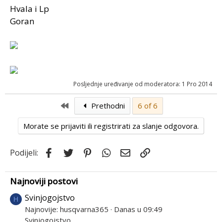
Hvala i Lp
Goran
Posljednje uređivanje od moderatora:
1 Pro 2014
First
Prethodni
6 of 6
Morate se prijaviti ili registrirati za slanje odgovora.
Facebook
Twitter
Pinterest
WhatsApp
Email
Link
Podijeli:
Najnoviji postovi
Svinjogojstvo
H
Najnovije: husqvarna365
Danas u 09:49
Svinjogojstvo