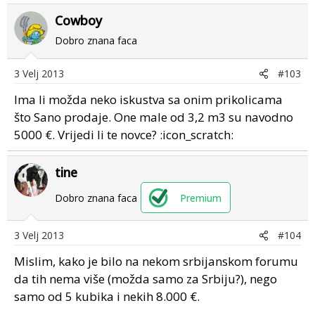
Cowboy
Dobro znana faca
3 Velj 2013
#103
Ima li možda neko iskustva sa onim prikolicama
što Sano prodaje. One male od 3,2 m3 su navodno
5000 €. Vrijedi li te novce? :icon_scratch:
tine
Dobro znana faca
Premium
3 Velj 2013
#104
Mislim, kako je bilo na nekom srbijanskom forumu
da tih nema više (možda samo za Srbiju?), nego
samo od 5 kubika i nekih 8.000 €.