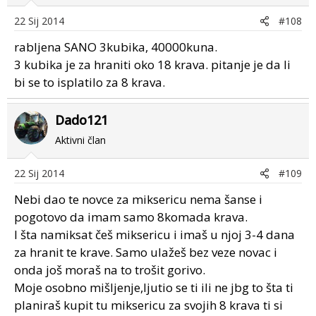
22 Sij 2014
#108
rabljena SANO 3kubika, 40000kuna.
3 kubika je za hraniti oko 18 krava. pitanje je da li
bi se to isplatilo za 8 krava.
Dado121
Aktivni član
22 Sij 2014
#109
Nebi dao te novce za miksericu nema šanse i
pogotovo da imam samo 8komada krava.
I šta namiksat češ miksericu i imaš u njoj 3-4 dana
za hranit te krave. Samo ulažeš bez veze novac i
onda još moraš na to trošit gorivo.
Moje osobno mišljenje,ljutio se ti ili ne jbg to šta ti
planiraš kupit tu miksericu za svojih 8 krava ti si