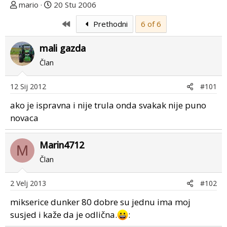
T
D
mario
20 Stu 2006
e
a
First
Prethodni
6 of 6
m
t
u
u
mali gazda
p
m
o
p
Član
k
r
r
v
12 Sij 2012
#101
e
o
ako je ispravna i nije trula onda svakak nije puno
n
g
u
p
novaca
o
o
s
Marin4712
M
t
Član
a
2 Velj 2013
#102
mikserice dunker 80 dobre su jednu ima moj
susjed i kaže da je odlična.
: