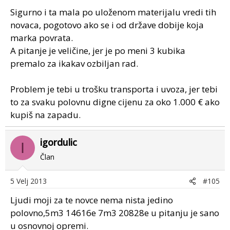
Sigurno i ta mala po uloženom materijalu vredi tih
novaca, pogotovo ako se i od države dobije koja
marka povrata.
A pitanje je veličine, jer je po meni 3 kubika
premalo za ikakav ozbiljan rad.
Problem je tebi u trošku transporta i uvoza, jer tebi
to za svaku polovnu digne cijenu za oko 1.000 € ako
kupiš na zapadu.
igordulic
I
Član
5 Velj 2013
#105
Ljudi moji za te novce nema nista jedino
polovno,5m3 14616e 7m3 20828e u pitanju je sano
u osnovnoj opremi.