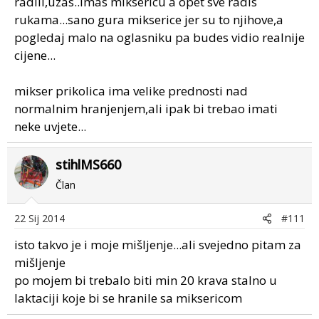
radili,uzas..imas miksericu a opet sve radis
rukama...sano gura mikserice jer su to njihove,a
pogledaj malo na oglasniku pa budes vidio realnije
cijene...
mikser prikolica ima velike prednosti nad
normalnim hranjenjem,ali ipak bi trebao imati
neke uvjete...
stihlMS660
Član
22 Sij 2014
#111
isto takvo je i moje mišljenje...ali svejedno pitam za
mišljenje
po mojem bi trebalo biti min 20 krava stalno u
laktaciji koje bi se hranile sa miksericom