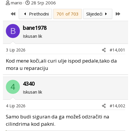
T
D
mario
28 Srp 2006
e
a
First
Last
Prethodni
701 of 703
Slijedeći
m
t
u
u
bane1978
p
m
B
o
p
Iskusan lik
k
r
r
v
3 Lip 2026
#14,001
e
o
Kod mene koči,ali curi ulje ispod pedale,tako da
n
g
u
p
mora u reparaciju
o
o
s
4340
4
t
Iskusan lik
a
4 Lip 2026
#14,002
Samo budi siguran da ga možeš odzračiti na
cilindrima kod pakni.