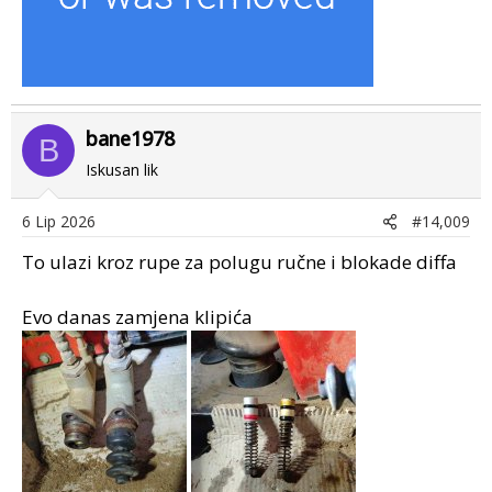
bane1978
B
Iskusan lik
6 Lip 2026
#14,009
To ulazi kroz rupe za polugu ručne i blokade diffa
Evo danas zamjena klipića