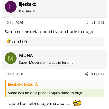
lijeskakc
c
L
t
Iskusan lik
i
o
10 Lip 2026
#14,013
n
s
Samo nek ne dela puno i trajalo bude to dugo.
:
R
bane1978
e
a
MUHA
c
M
t
Super Moderator
Osoblje foruma
i
o
10 Lip 2026
#14,014
n
s
lijeskakc kaže:
:
Samo nek ne dela puno i trajalo bude to dugo.
Trajalo bu i tebi u lagvima ako .....