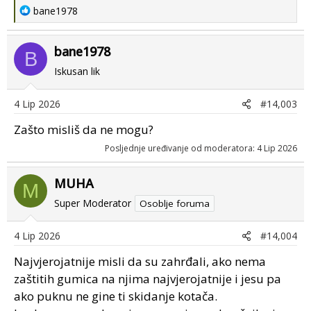
R
bane1978
e
a
bane1978
c
B
t
Iskusan lik
i
o
4 Lip 2026
#14,003
n
s
Zašto misliš da ne mogu?
:
Posljednje uređivanje od moderatora:
4 Lip 2026
MUHA
M
Super Moderator
Osoblje foruma
4 Lip 2026
#14,004
Najvjerojatnije misli da su zahrđali, ako nema
zaštitih gumica na njima najvjerojatnije i jesu pa
ako puknu ne gine ti skidanje kotača.