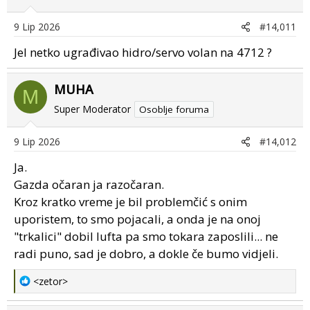
i
o
9 Lip 2026
#14,011
n
s
Jel netko ugrađivao hidro/servo volan na 4712 ?
:
MUHA
M
Super Moderator
Osoblje foruma
9 Lip 2026
#14,012
Ja.
Gazda očaran ja razočaran.
Kroz kratko vreme je bil problemčić s onim
uporistem, to smo pojacali, a onda je na onoj
"trkalici" dobil lufta pa smo tokara zaposlili... ne
radi puno, sad je dobro, a dokle če bumo vidjeli.
R
<zetor>
e
a