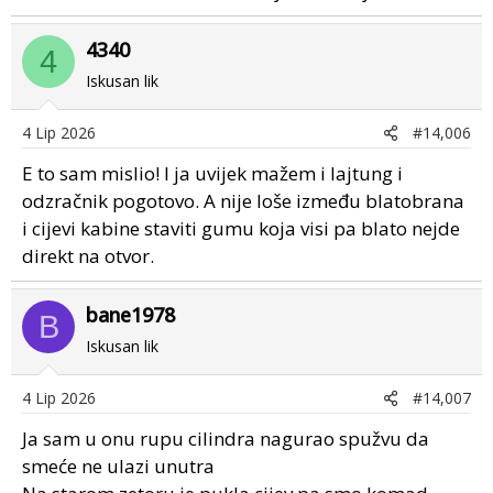
4340
4
Iskusan lik
4 Lip 2026
#14,006
E to sam mislio! I ja uvijek mažem i lajtung i
odzračnik pogotovo. A nije loše između blatobrana
i cijevi kabine staviti gumu koja visi pa blato nejde
direkt na otvor.
bane1978
B
Iskusan lik
4 Lip 2026
#14,007
Ja sam u onu rupu cilindra nagurao spužvu da
smeće ne ulazi unutra