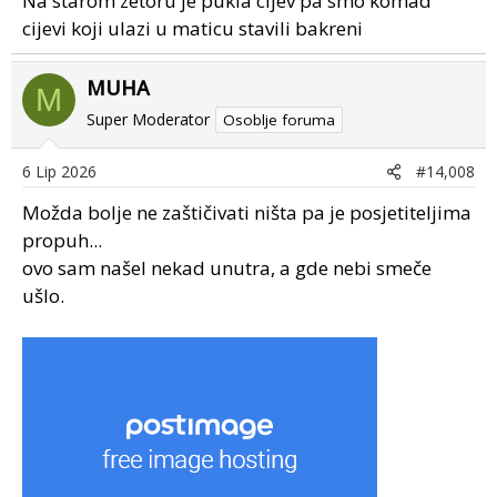
Na starom zetoru je pukla cijev pa smo komad
cijevi koji ulazi u maticu stavili bakreni
MUHA
M
Super Moderator
Osoblje foruma
6 Lip 2026
#14,008
Možda bolje ne zaštičivati ništa pa je posjetiteljima
propuh...
ovo sam našel nekad unutra, a gde nebi smeče
ušlo.