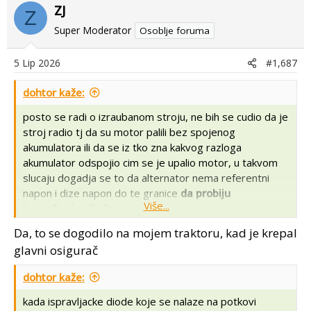
ZJ
Z
Super Moderator
Osoblje foruma
5 Lip 2026
#1,687
dohtor kaže:
posto se radi o izraubanom stroju, ne bih se cudio da je
stroj radio tj da su motor palili bez spojenog
akumulatora ili da se iz tko zna kakvog razloga
akumulator odspojio cim se je upalio motor, u takvom
slucaju dogadja se to da alternator nema referentni
napon i dize napon do te granice
da probiju
Više...
ispravljacke diode
....
Da, to se dogodilo na mojem traktoru, kad je krepal
glavni osigurač
dohtor kaže:
kada ispravljacke diode koje se nalaze na potkovi