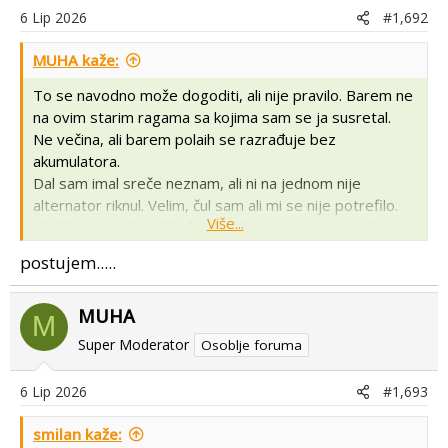
6 Lip 2026
#1,692
MUHA kaže:
To se navodno može dogoditi, ali nije pravilo. Barem ne
na ovim starim ragama sa kojima sam se ja susretal.
Ne večina, ali barem polaih se razrađuje bez
akumulatora.
Dal sam imal sreče neznam, ali ni na jednom nije
alternator riknul. Velim, čul sam ali mi se nije potrefilo.
Više...
A kolke sam tek na ključ pokušal ugasiti pa im u radu
kontakt oduzel.... dođe na isto, ako ne i lošije nego da
postujem.....
radi bez akumulatora.
MUHA
M
Super Moderator
Osoblje foruma
6 Lip 2026
#1,693
smilan kaže: