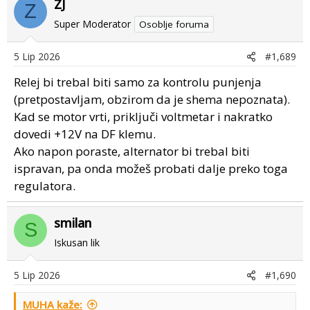
ZJ
Z
Super Moderator
Osoblje foruma
5 Lip 2026
#1,689
Relej bi trebal biti samo za kontrolu punjenja
(pretpostavljam, obzirom da je shema nepoznata).
Kad se motor vrti, priključi voltmetar i nakratko
dovedi +12V na DF klemu.
Ako napon poraste, alternator bi trebal biti
ispravan, pa onda možeš probati dalje preko toga
regulatora.
smilan
S
Iskusan lik
5 Lip 2026
#1,690
MUHA kaže: