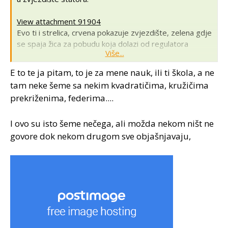
View attachment 91904
Evo ti i strelica, crvena pokazuje zvjezdište, zelena gdje
se spaja žica za pobudu koja dolazi od regulatora
Više...
napona.
Sad te tek kužim kaj tebe brine, da mora imati i tzv.
E to te ja pitam, to je za mene nauk, ili ti škola, a ne
pomoćni relej koji upravlja kontrolkom, ali bio sam
tam neke šeme sa nekim kvadratičima, kružičima
uvjeren i podrazumijevao sam da to Vi svi koji
prekriženima, federima....
raspravljate i znate. Znala je u zvjezdište iči žica žute
boje, ali ne mora biti, svejedno je koja bude boja. Važno
je znati što je što. Inače nisu svi alternatori jako pitomi,
I ovo su isto šeme nečega, ali možda nekom ništ ne
ima i drugačijih
govore dok nekom drugom sve objašnjavaju,