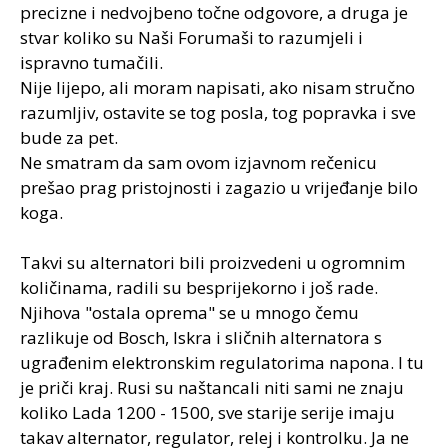
precizne i nedvojbeno točne odgovore, a druga je
stvar koliko su Naši Forumaši to razumjeli i
ispravno tumačili.
Nije lijepo, ali moram napisati, ako nisam stručno
razumljiv, ostavite se tog posla, tog popravka i sve
bude za pet.
Ne smatram da sam ovom izjavnom rečenicu
prešao prag pristojnosti i zagazio u vrijeđanje bilo
koga.
Takvi su alternatori bili proizvedeni u ogromnim
količinama, radili su besprijekorno i još rade.
Njihova "ostala oprema" se u mnogo čemu
razlikuje od Bosch, Iskra i sličnih alternatora s
ugrađenim elektronskim regulatorima napona. I tu
je priči kraj. Rusi su naštancali niti sami ne znaju
koliko Lada 1200 - 1500, sve starije serije imaju
takav alternator, regulator, relej i kontrolku. Ja ne