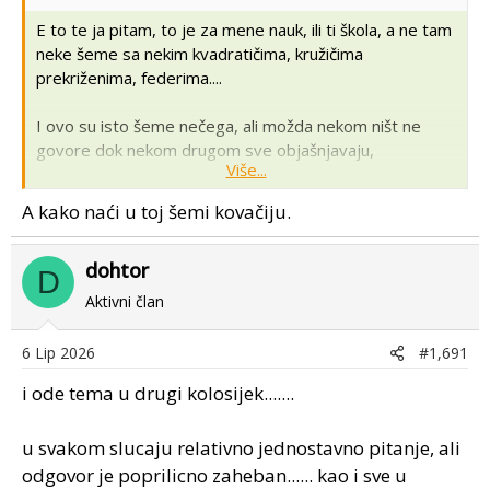
E to te ja pitam, to je za mene nauk, ili ti škola, a ne tam
neke šeme sa nekim kvadratičima, kružičima
prekriženima, federima....
I ovo su isto šeme nečega, ali možda nekom ništ ne
govore dok nekom drugom sve objašnjavaju,
Više...
A kako naći u toj šemi kovačiju.
dohtor
D
Aktivni član
6 Lip 2026
#1,691
i ode tema u drugi kolosijek.......
u svakom slucaju relativno jednostavno pitanje, ali
odgovor je poprilicno zaheban...... kao i sve u