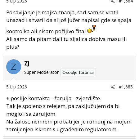
5 Lip 2026
#1,684
Ponavljanje je majka znanja, sad sam se vratil
unazad i shvatil da si još jučer napisal gde se spaja
kontrolka ali nisam požljivo čital
Ali samo da pitam dali tu sijalica dobiva masu ili
plus?
ZJ
Z
Super Moderator
Osoblje foruma
5 Lip 2026
#1,685
+
poslije kontakta - žarulja - zvjezdište.
Tak je spojeno s relejem, pa zaključujem da bi
moglo i sa žaruljom.
Na žalost, nemrem probati jer je rumunj na mojem
zamijenjen Iskrom s ugrađenim regulatorom.