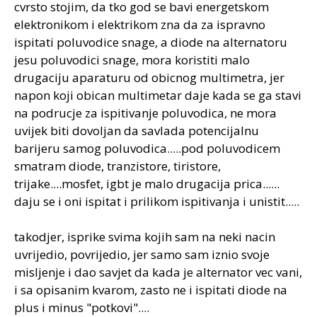
cvrsto stojim, da tko god se bavi energetskom
elektronikom i elektrikom zna da za ispravno
ispitati poluvodice snage, a diode na alternatoru
jesu poluvodici snage, mora koristiti malo
drugaciju aparaturu od obicnog multimetra, jer
napon koji obican multimetar daje kada se ga stavi
na podrucje za ispitivanje poluvodica, ne mora
uvijek biti dovoljan da savlada potencijalnu
barijeru samog poluvodica.....pod poluvodicem
smatram diode, tranzistore, tiristore,
trijake....mosfet, igbt je malo drugacija prica......
daju se i oni ispitat i prilikom ispitivanja i unistit.....
takodjer, isprike svima kojih sam na neki nacin
uvrijedio, povrijedio, jer samo sam iznio svoje
misljenje i dao savjet da kada je alternator vec vani,
i sa opisanim kvarom, zasto ne i ispitati diode na
plus i minus "potkovi"....