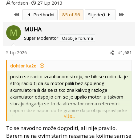
T
D
fordson
27 Lip 2013
e
a
First
Last
Prethodni
85 of 86
Slijedeći
m
t
u
u
MUHA
p
m
M
o
p
Super Moderator
Osoblje foruma
k
r
r
v
5 Lip 2026
#1,681
e
o
n
g
dohtor kaže:
u
p
posto se radi o izraubanom stroju, ne bih se cudio da je
o
o
stroj radio tj da su motor palili bez spojenog
s
akumulatora ili da se iz tko zna kakvog razloga
t
akumulator odspojio cim se je upalio motor, u takvom
a
slucaju dogadja se to da alternator nema referentni
napon i dize napon do te granice da probiju ispravljacke
Više...
diode....
To se navodno može dogoditi, ali nije pravilo.
kada ispravljacke diode koje se nalaze na potkovi
Barem ne na ovim starim ragama sa kojima sam se
probiju, tada se ima situacija da kada se da kontakt,