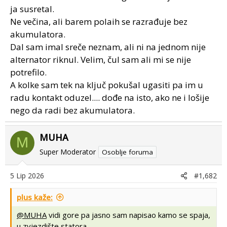
ja susretal.
lampica ne svijetli ili ako ta lampica ide preko releja,
Ne večina, ali barem polaih se razrađuje bez
relej se ne aktivira da lampica svijetli.....
akumulatora.
vidjeno na velikom broju traktora kada ljudi upale
Dal sam imal sreče neznam, ali ni na jednom nije
traktor sa akumulatorom i onda vrate akumulator u
alternator riknul. Velim, čul sam ali mi se nije
auto, a odu sa traktorom bez akumulatora....
potrefilo.
A kolke sam tek na ključ pokušal ugasiti pa im u
isti problem imao na zastavi 125p....kontrolna lampica se
radu kontakt oduzel.... dođe na isto, ako ne i lošije
nije palila ni kada je motor bio ugasen, a kljuc u polozaju
nego da radi bez akumulatora.
za kontakt....
MUHA
M
Super Moderator
Osoblje foruma
5 Lip 2026
#1,682
plus kaže:
@MUHA
vidi gore pa jasno sam napisao kamo se spaja,
u zvjezdište statora.