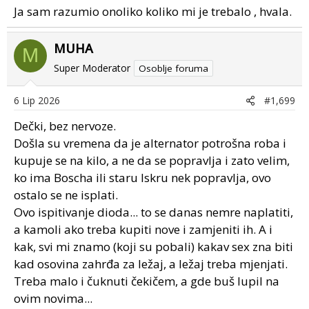
Ja sam razumio onoliko koliko mi je trebalo , hvala.
MUHA
M
Super Moderator
Osoblje foruma
6 Lip 2026
#1,699
Dečki, bez nervoze.
Došla su vremena da je alternator potrošna roba i
kupuje se na kilo, a ne da se popravlja i zato velim,
ko ima Boscha ili staru Iskru nek popravlja, ovo
ostalo se ne isplati.
Ovo ispitivanje dioda... to se danas nemre naplatiti,
a kamoli ako treba kupiti nove i zamjeniti ih. A i
kak, svi mi znamo (koji su pobali) kakav sex zna biti
kad osovina zahrđa za ležaj, a ležaj treba mjenjati.
Treba malo i čuknuti čekičem, a gde buš lupil na
ovim novima...