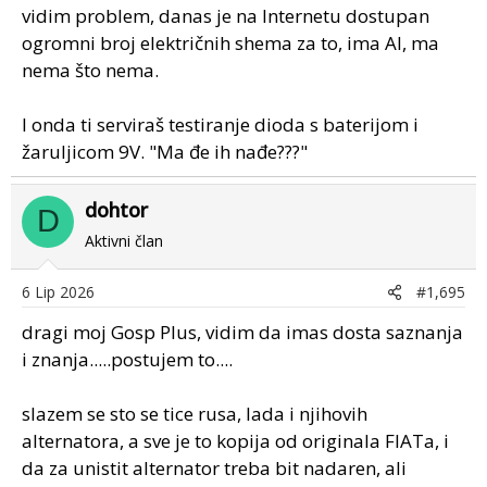
vidim problem, danas je na Internetu dostupan
ogromni broj električnih shema za to, ima AI, ma
nema što nema.
I onda ti serviraš testiranje dioda s baterijom i
žaruljicom 9V. "Ma đe ih nađe???"
dohtor
D
Aktivni član
6 Lip 2026
#1,695
dragi moj Gosp Plus, vidim da imas dosta saznanja
i znanja.....postujem to....
slazem se sto se tice rusa, lada i njihovih
alternatora, a sve je to kopija od originala FIATa, i
da za unistit alternator treba bit nadaren, ali