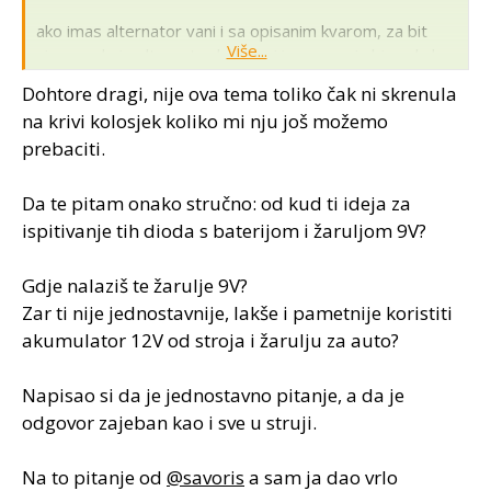
ako imas alternator vani i sa opisanim kvarom, za bit
Više...
siguran da je alternator kao tvoj ispravan, ja bi svakako
provjerio ispravnost diodnih potkova tj dioda.... posto
Dohtore dragi, nije ova tema toliko čak ni skrenula
su to diode snage, njih ne bi kontrolirao samo sa
na krivi kolosjek koliko mi nju još možemo
multimetrom na podrucju za mjerenje poluvodica, vec
prebaciti.
sa baterijom 9V i sijalicom...... jer nekako mi stvarno
mirise, da ne kazem da mi "smrdi" na kvar probijene
diode......
Da te pitam onako stručno: od kud ti ideja za
ispitivanje tih dioda s baterijom i žaruljom 9V?
diode koje se koriste u alternatorima imaju veliki
kapacitet provodjenja tj ispravljanja struje, ali imaju nizi
Gdje nalaziš te žarulje 9V?
napon proboja.....
Zar ti nije jednostavnije, lakše i pametnije koristiti
akumulator 12V od stroja i žarulju za auto?
Napisao si da je jednostavno pitanje, a da je
odgovor zajeban kao i sve u struji.
Na to pitanje od
@savoris
a sam ja dao vrlo