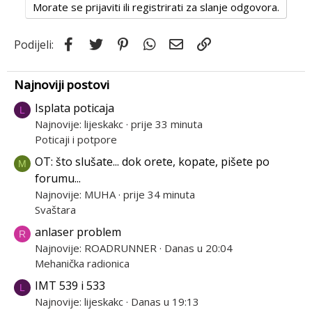
t
Morate se prijaviti ili registrirati za slanje odgovora.
i
o
Facebook
Twitter
Pinterest
WhatsApp
Email
Link
Podijeli:
n
s
:
Najnoviji postovi
Isplata poticaja
L
Najnovije: lijeskakc
prije 33 minuta
Poticaji i potpore
OT: što slušate... dok orete, kopate, pišete po
M
forumu...
Najnovije: MUHA
prije 34 minuta
Svaštara
anlaser problem
R
Najnovije: ROADRUNNER
Danas u 20:04
Mehanička radionica
IMT 539 i 533
L
Najnovije: lijeskakc
Danas u 19:13