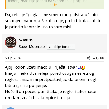
napon, znači nije jednak nazivnom i nije potpuno
Više...
istosmjerni. On kao takav aktivira relej koji gasi
kontrolku.
Da, relej je "pegla" i ne smeta mu pulsirajući niti
@ZJ
malo netočno si sad prikazao situaciju, ne bi tak išlo.
smanjeni napon, a žarulja nije, pa bi titrala... ali to
je princip kontrole...na to sam mislil.
savoris
Super Moderator
Osoblje foruma
5 Lip 2026
#1,688
Ajoj , odoh uzeti macolu i riješiti stvar
Imaju i neka dva releja pored ovoga nesretnog
reglera , nisam ni pretpostavljao da bi oni mogli
biti u igri za punjenje.
Hoće li on početi puniti ako je regler i alternator
uredan , znači bez lampice i releja.