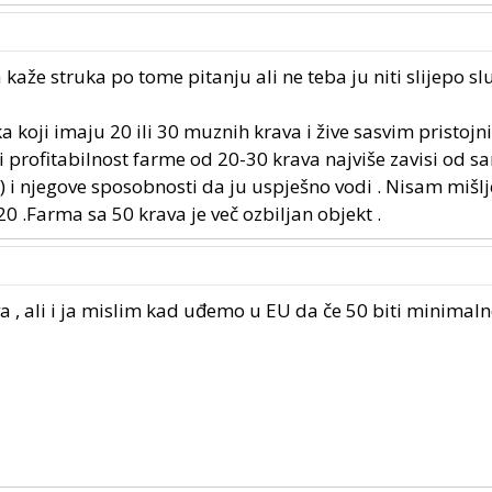
aže struka po tome pitanju ali ne teba ju niti slijepo sluš
 koji imaju 20 ili 30 muznih krava i žive sasvim pristoj
 i profitabilnost farme od 20-30 krava najviše zavisi od 
) i njegove sposobnosti da ju uspješno vodi . Nisam mišlj
0 .Farma sa 50 krava je več ozbiljan objekt .
a , ali i ja mislim kad uđemo u EU da če 50 biti minimaln