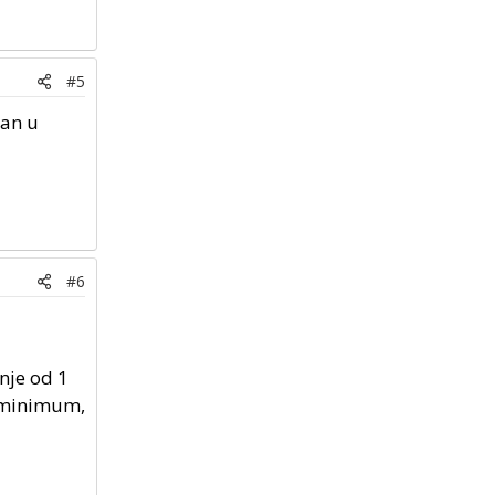
#5
tan u
#6
nje od 1
e minimum,