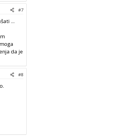
#7
ati ...
nim
samoga
enja da je
#8
o.