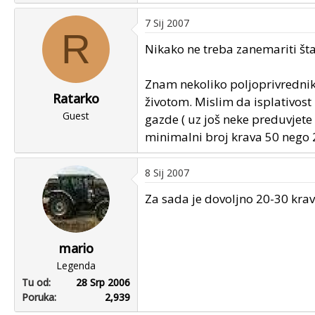
7 Sij 2007
R
Nikako ne treba zanemariti šta k
Znam nekoliko poljoprivrednika
Ratarko
životom. Mislim da isplativost
Guest
gazde ( uz još neke preduvjete 
minimalni broj krava 50 nego 2
8 Sij 2007
Za sada je dovoljno 20-30 krav
mario
Legenda
Tu od
28 Srp 2006
Poruka
2,939