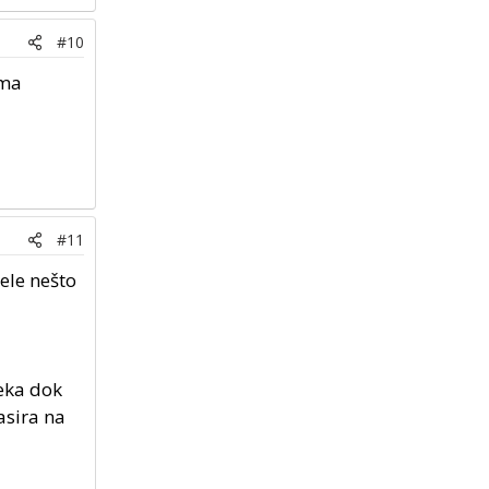
#10
ima
#11
ele nešto
jeka dok
asira na