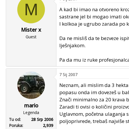
M
A kad bi imao na otvoreno kroz 
sastrane jel bi mogao imati ok
I kolkoa je ugrubo zarada po 
Mister x
Guest
Da ne misliš da te bezveze ispi
lješnjakom.
Pa da mu iz ruke profesjonalc
7 Sij 2007
Neznam, ali mislim da 3 hektara
popasu onda im dovezeš u bal
Znači minimalno za 20 krava bi
mario
Zaradi ti ovisi o količini proi
Legenda
Uglavnom, početna ulaganja su
Tu od
28 Srp 2006
poljoprivrede, trebaš najviše st
Poruka
2,939