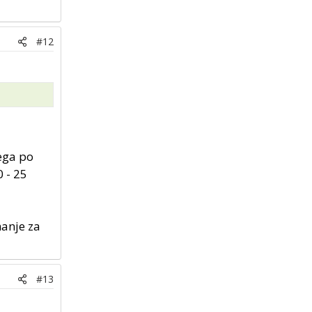
#12
jega po
0 - 25
anje za
#13