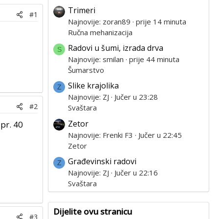
Trimeri
#1
Najnovije: zoran89
prije 14 minuta
Ručna mehanizacija
Radovi u šumi, izrada drva
S
Najnovije: smilan
prije 44 minuta
Šumarstvo
Slike krajolika
Z
Najnovije: ZJ
Jučer u 23:28
#2
Svaštara
Zetor
pr. 40
Najnovije: Frenki F3
Jučer u 22:45
Zetor
Građevinski radovi
Z
Najnovije: ZJ
Jučer u 22:16
Svaštara
Dijelite ovu stranicu
#3