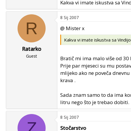
Kakva vi imate iskustva sa Vi
8 Sij 2007
R
@ Mister x
Kakva vi imate iskustva sa Vindi
Ratarko
Guest
Bratič mi ima malo više od 30 
Prije par mjeseci su mu postavi
mlijeko ako ne poveča dnevnu pr
krava .
Sada znam samo to da ima kon
litru nego što je trebao dobiti.
8 Sij 2007
Z
Stočarstvo