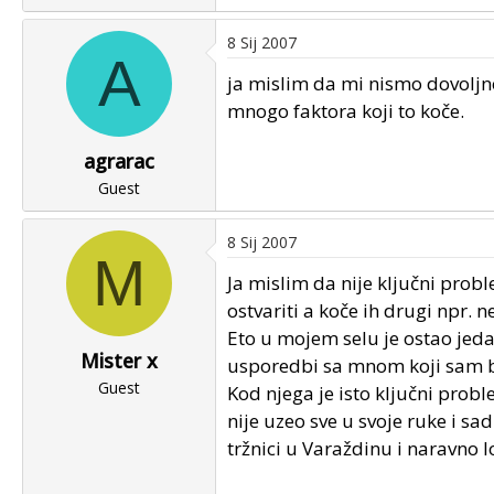
8 Sij 2007
A
ja mislim da mi nismo dovolj
mnogo faktora koji to koče.
agrarac
Guest
8 Sij 2007
M
Ja mislim da nije ključni prob
ostvariti a koče ih drugi npr. n
Eto u mojem selu je ostao jedan
Mister x
usporedbi sa mnom koji sam bi
Guest
Kod njega je isto ključni prob
nije uzeo sve u svoje ruke i sad
tržnici u Varaždinu i naravno