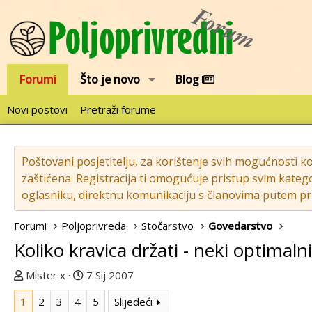
Forumi
Što je novo
Blog
Novi postovi
Pretraži forume
Poštovani posjetitelju, za korištenje svih mogućnosti k
zaštićena. Registracija ti omogućuje pristup svim katego
oglasniku, direktnu komunikaciju s članovima putem pri
Forumi
Poljoprivreda
Stočarstvo
Govedarstvo
Koliko kravica držati - neki optimalni
T
D
Mister x
7 Sij 2007
e
a
1
2
3
4
5
Slijedeći
m
t