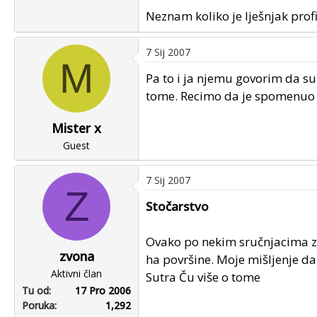
Neznam koliko je lješnjak profit
7 Sij 2007
M
Pa to i ja njemu govorim da su
tome. Recimo da je spomenuo koz
Mister x
Guest
7 Sij 2007
Z
Stočarstvo
Ovako po nekim sručnjacima za
zvona
ha površine. Moje mišljenje d
Aktivni član
Sutra Ču više o tome
Tu od
17 Pro 2006
Poruka
1,292