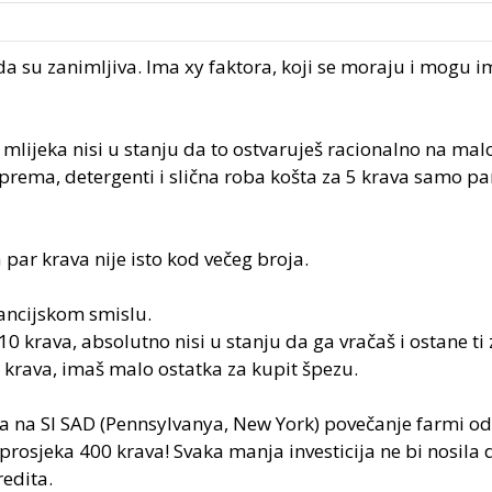
ada su zanimljiva. Ima xy faktora, koji se moraju i mogu i
mlijeka nisi u stanju da to ostvaruješ racionalno na malo
prema, detergenti i slična roba košta za 5 krava samo pa
par krava nije isto kod večeg broja.
nancijskom smislu.
 krava, absolutno nisi u stanju da ga vračaš i ostane ti z
0 krava, imaš malo ostatka za kupit špezu.
na na SI SAD (Pennsylvanya, New York) povečanje farmi o
rosjeka 400 krava! Svaka manja investicija ne bi nosila 
redita.