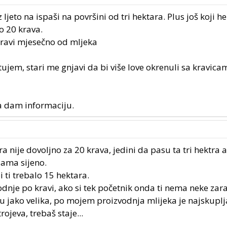
ljeto na ispaši na površini od tri hektara. Plus još koji h
o 20 krava.
kravi mjesečno od mljeka
tujem, stari me gnjavi da bi više love okrenuli sa kravic
a dam informaciju.
 nije dovoljno za 20 krava, jedini da pasu ta tri hektra 
ama sijeno.
 ti trebalo 15 hektara.
zvodnje po kravi, ako si tek početnik onda ti nema neke zar
 jako velika, po mojem proizvodnja mlijeka je najskupl
rojeva, trebaš staje...