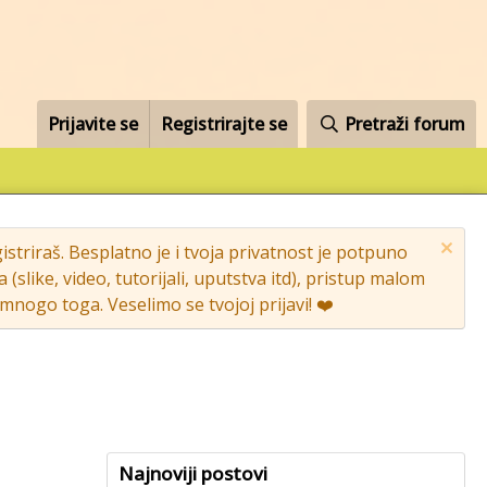
Prijavite se
Registrirajte se
Pretraži forum
striraš. Besplatno je i tvoja privatnost je potpuno
like, video, tutorijali, uputstva itd), pristup malom
nogo toga. Veselimo se tvojoj prijavi! ❤️
Najnoviji postovi