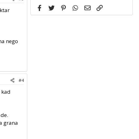
Facebook
Twitter
Pinterest
WhatsApp
Email
Link
ektar
ama nego
#4
a kad
ade.
ja grana