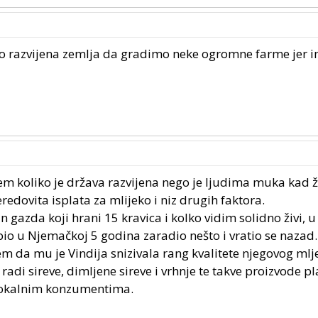
no razvijena zemlja da gradimo neke ogromne farme jer 
lem koliko je država razvijena nego je ljudima muka kad ž
eredovita isplata za mlijeko i niz drugih faktora.
 gazda koji hrani 15 kravica i kolko vidim solidno živi, u
o u Njemačkoj 5 godina zaradio nešto i vratio se nazad.
lem da mu je Vindija snizivala rang kvalitete njegovog ml
 radi sireve, dimljene sireve i vrhnje te takve proizvode pl
 lokalnim konzumentima.