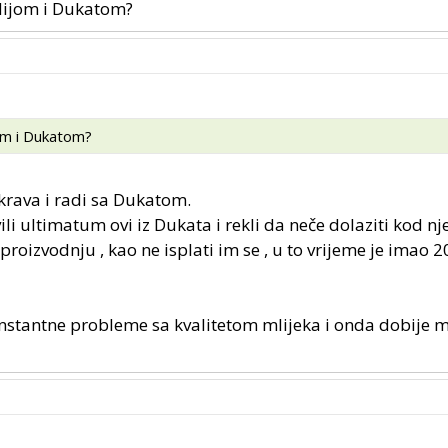
ndijom i Dukatom?
jom i Dukatom?
krava i radi sa Dukatom.
li ultimatum ovi iz Dukata i rekli da neče dolaziti kod n
oizvodnju , kao ne isplati im se , u to vrijeme je imao 2
stantne probleme sa kvalitetom mlijeka i onda dobije m