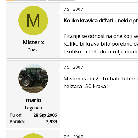
u
u
7 Sij 2007
p
m
M
o
p
Koliko kravica držati - neki op
k
r
r
v
Pitanje se odnosi na one koji v
e
o
Mister x
Koliko bi krava bilo porebno da
n
g
Guest
I koliko bi trebalo zemlje imati 
u
p
o
o
s
7 Sij 2007
t
Mislim da bi 20 trebalo biti m
a
hektara -50 krava!
mario
Legenda
Tu od
28 Srp 2006
Poruka
2,939
7 Sij 2007