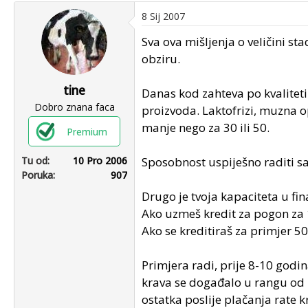
8 Sij 2007
Sva ova mišljenja o veličini st
obziru.
tine
Danas kod zahteva po kvaliteti 
Dobro znana faca
proizvoda. Laktofrizi, muzna o
manje nego za 30 ili 50.
Premium
Tu od
10 Pro 2006
Sposobnost uspiješno raditi sa 
Poruka
907
Drugo je tvoja kapaciteta u fi
Ako uzmeš kredit za pogon za 10
Ako se kreditiraš za primjer 5
Primjera radi, prije 8-10 godi
krava se događalo u rangu od p
ostatka poslije plačanja rate k