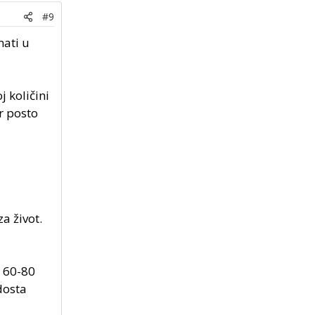
#9
mati u
j količini
r posto
a život.
d 60-80
dosta