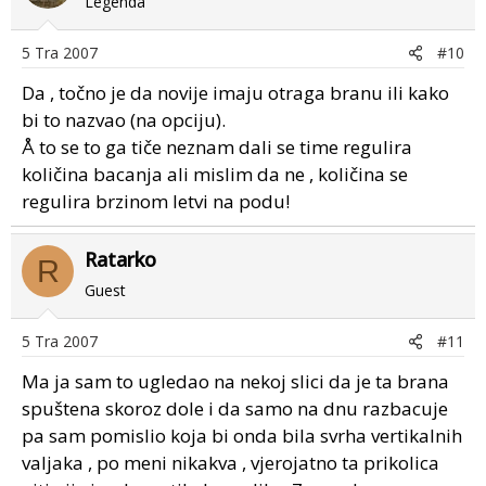
Legenda
5 Tra 2007
#10
Da , točno je da novije imaju otraga branu ili kako
bi to nazvao (na opciju).
Å to se to ga tiče neznam dali se time regulira
količina bacanja ali mislim da ne , količina se
regulira brzinom letvi na podu!
Ratarko
R
Guest
5 Tra 2007
#11
Ma ja sam to ugledao na nekoj slici da je ta brana
spuštena skoroz dole i da samo na dnu razbacuje
pa sam pomislio koja bi onda bila svrha vertikalnih
valjaka , po meni nikakva , vjerojatno ta prikolica