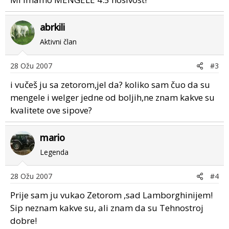
abrkili
Aktivni član
28 Ožu 2007
#3
i vučeš ju sa zetorom,jel da? koliko sam čuo da su
mengele i welger jedne od boljih,ne znam kakve su
kvalitete ove sipove?
mario
Legenda
28 Ožu 2007
#4
Prije sam ju vukao Zetorom ,sad Lamborghinijem!
Sip neznam kakve su, ali znam da su Tehnostroj
dobre!