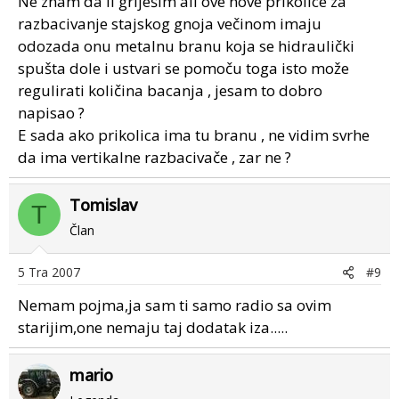
Ne znam da li griješim ali ove nove prikolice za
razbacivanje stajskog gnoja večinom imaju
odozada onu metalnu branu koja se hidraulički
spušta dole i ustvari se pomoču toga isto može
regulirati količina bacanja , jesam to dobro
napisao ?
E sada ako prikolica ima tu branu , ne vidim svrhe
da ima vertikalne razbacivače , zar ne ?
Tomislav
T
Član
5 Tra 2007
#9
Nemam pojma,ja sam ti samo radio sa ovim
starijim,one nemaju taj dodatak iza.....
mario