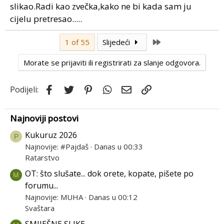
slikao.Radi kao zvečka,kako ne bi kada sam ju
cijelu pretresao.....
Last
1 of 55
Slijedeći
Morate se prijaviti ili registrirati za slanje odgovora.
Facebook
Twitter
Pinterest
WhatsApp
Email
Link
Podijeli:
Najnoviji postovi
Kukuruz 2026
P
Najnovije: #Pajdaš
Danas u 00:33
Ratarstvo
OT: što slušate... dok orete, kopate, pišete po
M
forumu...
Najnovije: MUHA
Danas u 00:12
Svaštara