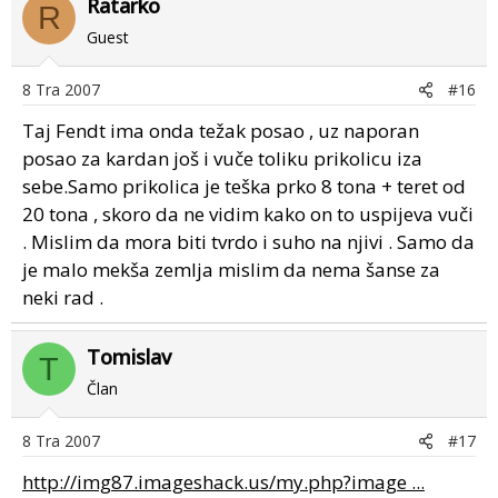
Ratarko
R
Guest
8 Tra 2007
#16
Taj Fendt ima onda težak posao , uz naporan
posao za kardan još i vuče toliku prikolicu iza
sebe.Samo prikolica je teška prko 8 tona + teret od
20 tona , skoro da ne vidim kako on to uspijeva vuči
. Mislim da mora biti tvrdo i suho na njivi . Samo da
je malo mekša zemlja mislim da nema šanse za
neki rad .
Tomislav
T
Član
8 Tra 2007
#17
http://img87.imageshack.us/my.php?image ...