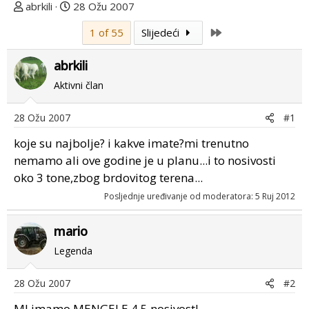
T
D
abrkili
28 Ožu 2007
e
a
Last
1 of 55
Slijedeći
m
t
u
u
abrkili
p
m
o
p
Aktivni član
k
r
r
v
28 Ožu 2007
#1
e
o
koje su najbolje? i kakve imate?mi trenutno
n
g
u
p
nemamo ali ove godine je u planu...i to nosivosti
o
o
oko 3 tone,zbog brdovitog terena...
s
Posljednje uređivanje od moderatora:
5 Ruj 2012
t
a
mario
Legenda
28 Ožu 2007
#2
MI imamo MENGELE 4.5 nosivost!