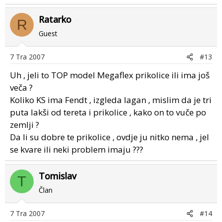
Ratarko
R
Guest
7 Tra 2007
#13
Uh , jeli to TOP model Megaflex prikolice ili ima još
veča ?
Koliko KS ima Fendt , izgleda lagan , mislim da je tri
puta lakši od tereta i prikolice , kako on to vuče po
zemlji ?
Da li su dobre te prikolice , ovdje ju nitko nema , jel
se kvare ili neki problem imaju ???
Tomislav
T
Član
7 Tra 2007
#14