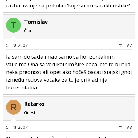
razbacivanje na prikolici?koje su im karakteristike?
Tomislav
T
Član
5 Tra 2007
#7
Ja sam do sada imao samo sa horizontalnim
valjcima.Ona sa vertikalnim šire baca ,eto to bi bila
neka prednost ali opet ako hočeš bacati stajski gnoj
između redova vočaka za to je prikladnija
horizontalna.
Ratarko
R
Guest
5 Tra 2007
#8