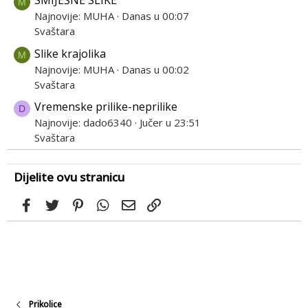
SMIJEŠNE SLIKE
M
Najnovije: MUHA
Danas u 00:07
Svaštara
Slike krajolika
M
Najnovije: MUHA
Danas u 00:02
Svaštara
Vremenske prilike-neprilike
D
Najnovije: dado6340
Jučer u 23:51
Svaštara
Dijelite ovu stranicu
Facebook
Twitter
Pinterest
WhatsApp
Email
Link
Prikolice