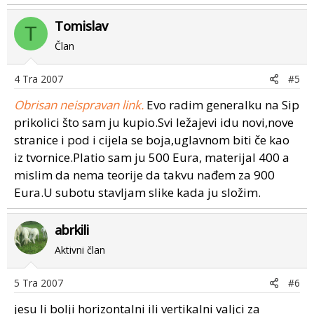
Tomislav
T
Član
4 Tra 2007
#5
Obrisan neispravan link.
Evo radim generalku na Sip
prikolici što sam ju kupio.Svi ležajevi idu novi,nove
stranice i pod i cijela se boja,uglavnom biti če kao
iz tvornice.Platio sam ju 500 Eura, materijal 400 a
mislim da nema teorije da takvu nađem za 900
Eura.U subotu stavljam slike kada ju složim.
abrkili
Aktivni član
5 Tra 2007
#6
jesu li bolji horizontalni ili vertikalni valjci za