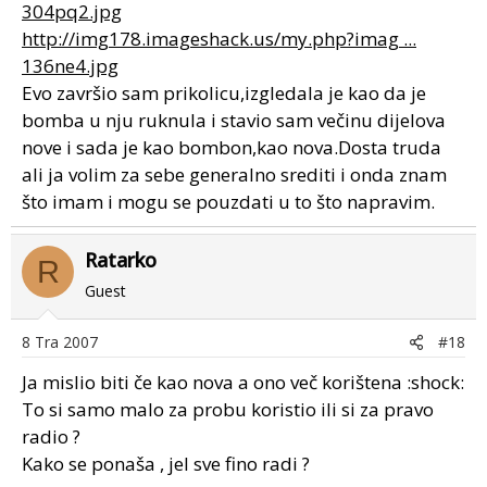
304pq2.jpg
http://img178.imageshack.us/my.php?imag ...
136ne4.jpg
Evo završio sam prikolicu,izgledala je kao da je
bomba u nju ruknula i stavio sam večinu dijelova
nove i sada je kao bombon,kao nova.Dosta truda
ali ja volim za sebe generalno srediti i onda znam
što imam i mogu se pouzdati u to što napravim.
Ratarko
R
Guest
8 Tra 2007
#18
Ja mislio biti če kao nova a ono več korištena :shock:
To si samo malo za probu koristio ili si za pravo
radio ?
Kako se ponaša , jel sve fino radi ?