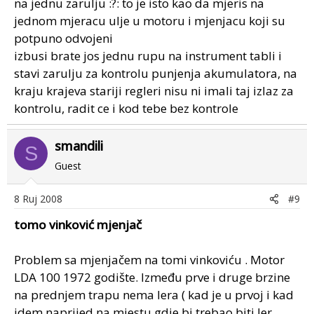
na jednu zarulju :?: to je isto kao da mjeris na
jednom mjeracu ulje u motoru i mjenjacu koji su
potpuno odvojeni
izbusi brate jos jednu rupu na instrument tabli i
stavi zarulju za kontrolu punjenja akumulatora, na
kraju krajeva stariji regleri nisu ni imali taj izlaz za
kontrolu, radit ce i kod tebe bez kontrole
smandili
S
Guest
8 Ruj 2008
#9
tomo vinković mjenjač
Problem sa mjenjačem na tomi vinkoviću . Motor
LDA 100 1972 godište. Između prve i druge brzine
na prednjem trapu nema lera ( kad je u prvoj i kad
idem naprijed na mjestu gdje bi trebao biti ler