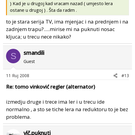
) Kad je u drugoj kad vracam nazad ( umjesto lera
ostane u drugoj ) . Šta da radim .
to je stara serija TV, ima mjenjac i na prednjem i na
zadnjem trapu?.....mirise mi na puknuti nosac
kljuca; u trecu nece nikako?
smandili
S
Guest
11 Ruj 2008
#13
Re: tomo vinković regler (alternator)
izmedju druge i trece ima ler i u trecu ide
normalno , a sto se tiche lera na reduktoru to je bez
problema.
vlč.puknuti