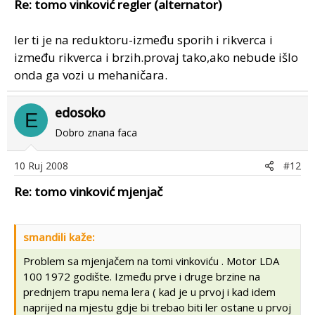
Re: tomo vinković regler (alternator)
ler ti je na reduktoru-između sporih i rikverca i
između rikverca i brzih.provaj tako,ako nebude išlo
onda ga vozi u mehaničara.
edosoko
E
Dobro znana faca
10 Ruj 2008
#12
Re: tomo vinković mjenjač
smandili kaže:
Problem sa mjenjačem na tomi vinkoviću . Motor LDA
100 1972 godište. Između prve i druge brzine na
prednjem trapu nema lera ( kad je u prvoj i kad idem
naprijed na mjestu gdje bi trebao biti ler ostane u prvoj