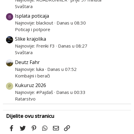
Svaštara
Isplata poticaja
B
Najnovije: blackout
Danas u 08:30
Poticaji i potpore
Slike krajolika
Najnovije: Frenki F3
Danas u 08:27
Svaštara
Deutz Fahr
Najnovije: luka
Danas u 07:52
Kombajni i berači
Kukuruz 2026
P
Najnovije: #Pajdaš
Danas u 00:33
Ratarstvo
Dijelite ovu stranicu
Facebook
Twitter
Pinterest
WhatsApp
Email
Link