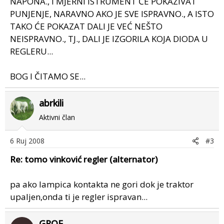
NAPONA., I MJERNI ISTRUMENT ĆE POKAZIVAT
PUNJENJE, NARAVNO AKO JE SVE ISPRAVNO., A ISTO
TAKO ĆE POKAZAT DALI JE VEĆ NEŠTO
NEISPRAVNO., TJ., DALI JE IZGORILA KOJA DIODA U
REGLERU...
BOG I ČITAMO SE...
abrkili
Aktivni član
6 Ruj 2008
#3
Re: tomo vinković regler (alternator)
pa ako lampica kontakta ne gori dok je traktor
upaljen,onda ti je regler ispravan...
GROF