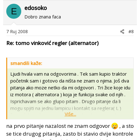
edosoko
E
Dobro znana faca
7 Ruj 2008
#8
Re: tomo vinković regler (alternator)
smandili kaže:
Ljudi hvala vam na odgovorima . Tek sam kupio traktor
početnik sam i gotovo da ništa ne znam o njima. Još dva
pitanja ako moze netko da mi odgovori . Tri žice koje idu
iz motora ( alternatora ) koja je funkcija svake od njih .
Isprichavam se ako glupo pitam . Drugo pitanje da li
mogu spjiti na jednu lampicu i kontakt sa reglera( L )
Više...
španjolski regler ne znam sad tochno koje je marke i
kontakt sa indikatora od ulja . Bog
na prvo pitanje nazalost ne znam odgovor
, a sto
se tice drugog pitanja, zasto bi stavio dvije kontrole