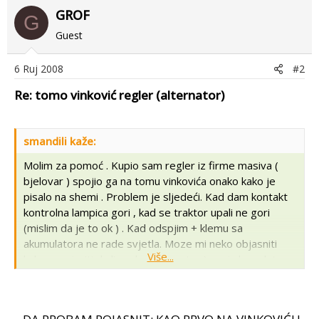
GROF
G
Guest
6 Ruj 2008
#2
Re: tomo vinković regler (alternator)
smandili kaže:
Molim za pomoć . Kupio sam regler iz firme masiva (
bjelovar ) spojio ga na tomu vinkovića onako kako je
pisalo na shemi . Problem je sljedeći. Kad dam kontakt
kontrolna lampica gori , kad se traktor upali ne gori
(mislim da je to ok ) . Kad odspjim + klemu sa
akumulatora ne rade svjetla. Moze mi neko objasniti
Više...
kako provjeriti da li regler(alternator ) puni akumulator .
Pozdrav