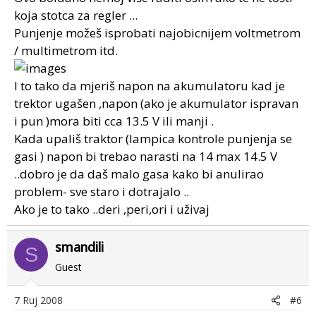
koja stotca za regler ...
Punjenje možeš isprobati najobicnijem voltmetrom
/ multimetrom itd.
I to tako da mjeriš napon na akumulatoru kad je
trektor ugašen ,napon (ako je akumulator ispravan
i pun )mora biti cca 13.5 V ili manji .
Kada upališ traktor (lampica kontrole punjenja se
gasi ) napon bi trebao narasti na 14 max 14.5 V
..dobro je da daš malo gasa kako bi anulirao
problem- sve staro i dotrajalo ..
Ako je to tako ..deri ,peri,ori i uživaj
smandili
S
Guest
7 Ruj 2008
#6