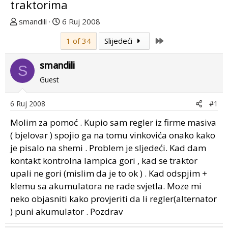
traktorima
T
D
smandili
6 Ruj 2008
e
a
Last
1 of 34
Slijedeći
m
t
u
u
smandili
p
m
S
o
p
Guest
k
r
r
v
6 Ruj 2008
#1
e
o
Molim za pomoć . Kupio sam regler iz firme masiva
n
g
u
p
( bjelovar ) spojio ga na tomu vinkovića onako kako
o
o
je pisalo na shemi . Problem je sljedeći. Kad dam
s
kontakt kontrolna lampica gori , kad se traktor
t
upali ne gori (mislim da je to ok ) . Kad odspjim +
a
klemu sa akumulatora ne rade svjetla. Moze mi
neko objasniti kako provjeriti da li regler(alternator
) puni akumulator . Pozdrav