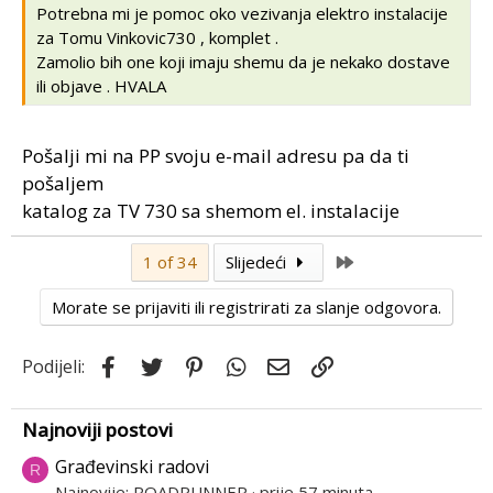
Potrebna mi je pomoc oko vezivanja elektro instalacije
za Tomu Vinkovic730 , komplet .
Zamolio bih one koji imaju shemu da je nekako dostave
ili objave . HVALA
Pošalji mi na PP svoju e-mail adresu pa da ti
pošaljem
katalog za TV 730 sa shemom el. instalacije
Last
1 of 34
Slijedeći
Morate se prijaviti ili registrirati za slanje odgovora.
Facebook
Twitter
Pinterest
WhatsApp
Email
Link
Podijeli:
Najnoviji postovi
Građevinski radovi
R
Najnovije: ROADRUNNER
prije 57 minuta