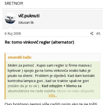
SRETNO!!!
vlč.puknuti
Iskusan lik
6 Ruj 2008
#5
Re: tomo vinković regler (alternator)
smandili kaže:
Molim za pomoć . Kupio sam regler iz firme masiva (
bjelovar ) spojio ga na tomu vinkovića onako kako je
pisalo na shemi . Problem je sljedeći. Kad dam kontakt
kontrolna lampica gori , kad se traktor upali ne gori
(mislim da je to ok ) .
Kad odspjim + klemu sa
akumulatora ne rade svjetla
. Moze mi neko objasniti
Više...
kako provjeriti da li regler(alternator ) puni akumulator .
Pozdrav
Ovo boldano nemoj više raditi osim ako te ne tošti