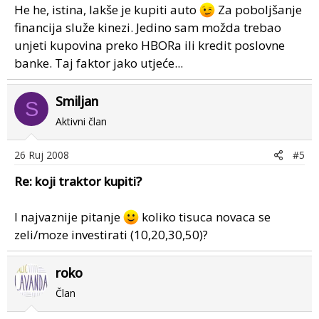
He he, istina, lakše je kupiti auto
Za poboljšanje
financija služe kinezi. Jedino sam možda trebao
unjeti kupovina preko HBORa ili kredit poslovne
banke. Taj faktor jako utjeće...
Smiljan
S
Aktivni član
26 Ruj 2008
#5
Re: koji traktor kupiti?
I najvaznije pitanje
koliko tisuca novaca se
zeli/moze investirati (10,20,30,50)?
roko
Član