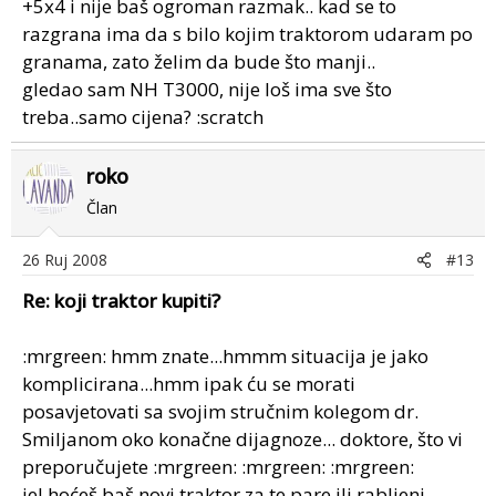
+5x4 i nije baš ogroman razmak.. kad se to
razgrana ima da s bilo kojim traktorom udaram po
granama, zato želim da bude što manji..
gledao sam NH T3000, nije loš ima sve što
treba..samo cijena? :scratch
roko
Član
26 Ruj 2008
#13
Re: koji traktor kupiti?
:mrgreen: hmm znate...hmmm situacija je jako
komplicirana...hmm ipak ću se morati
posavjetovati sa svojim stručnim kolegom dr.
Smiljanom oko konačne dijagnoze... doktore, što vi
preporučujete :mrgreen: :mrgreen: :mrgreen:
jel hoćeš baš novi traktor za te pare ili rabljeni,