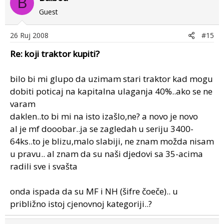
B
Guest
26 Ruj 2008
#15
Re: koji traktor kupiti?
bilo bi mi glupo da uzimam stari traktor kad mogu
dobiti poticaj na kapitalna ulaganja 40%..ako se ne
varam
daklen..to bi mi na isto izašlo,ne? a novo je novo
al je mf dooobar..ja se zagledah u seriju 3400-
64ks..to je blizu,malo slabiji, ne znam možda nisam
u pravu.. al znam da su naši djedovi sa 35-acima
radili sve i svašta
onda ispada da su MF i NH (šifre čoeče).. u
približno istoj cjenovnoj kategoriji..?