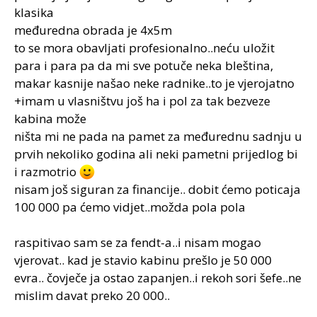
klasika
međuredna obrada je 4x5m
to se mora obavljati profesionalno..neću uložit
para i para pa da mi sve potuče neka bleština,
makar kasnije našao neke radnike..to je vjerojatno
+imam u vlasništvu još ha i pol za tak bezveze
kabina može
ništa mi ne pada na pamet za međurednu sadnju u
prvih nekoliko godina ali neki pametni prijedlog bi
i razmotrio
nisam još siguran za financije.. dobit ćemo poticaja
100 000 pa ćemo vidjet..možda pola pola
raspitivao sam se za fendt-a..i nisam mogao
vjerovat.. kad je stavio kabinu prešlo je 50 000
evra.. čovječe ja ostao zapanjen..i rekoh sori šefe..ne
mislim davat preko 20 000..