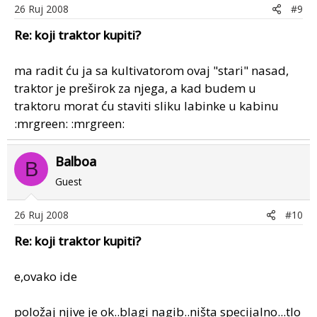
26 Ruj 2008
#9
Re: koji traktor kupiti?
ma radit ću ja sa kultivatorom ovaj "stari" nasad,
traktor je preširok za njega, a kad budem u
traktoru morat ću staviti sliku labinke u kabinu
:mrgreen: :mrgreen:
Balboa
B
Guest
26 Ruj 2008
#10
Re: koji traktor kupiti?
e,ovako ide
položaj njive je ok..blagi nagib..ništa specijalno...tlo