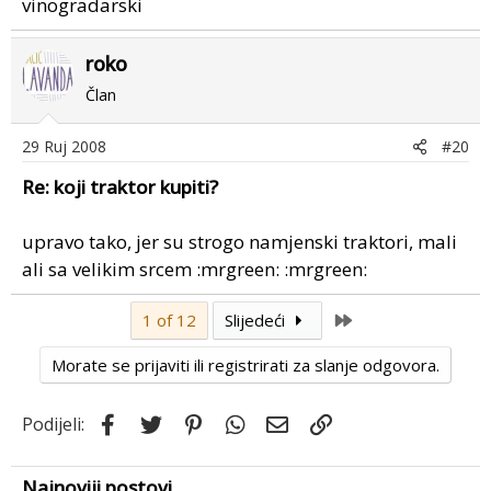
vinogradarski
roko
Član
29 Ruj 2008
#20
Re: koji traktor kupiti?
upravo tako, jer su strogo namjenski traktori, mali
ali sa velikim srcem :mrgreen: :mrgreen:
Last
1 of 12
Slijedeći
Morate se prijaviti ili registrirati za slanje odgovora.
Facebook
Twitter
Pinterest
WhatsApp
Email
Link
Podijeli:
Najnoviji postovi