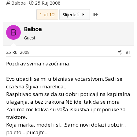
T
D
Balboa
25 Ruj 2008
e
a
Last
1 of 12
Slijedeći
m
t
u
u
Balboa
p
m
B
o
p
Guest
k
r
r
v
25 Ruj 2008
#1
e
o
Pozdrav svima nazočnima..
n
g
u
p
o
o
Evo ubacili se mi u biznis sa voćarstvom. Sadi se
s
cca 5ha šljiva i marelica..
t
Raspitivao sam se da su dobri poticaji na kapitalna
a
ulaganja, a bez traktora NE ide, tak da se mora
Zanima me kakva su vaša iskustva i preporuke za
traktore.
Koja marka, model i sl....Samo novi dolazi uobzir..
pa eto... pucajte...