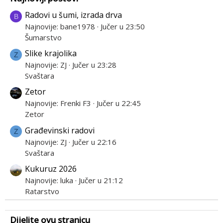
Radovi u šumi, izrada drva
B
Najnovije: bane1978
Jučer u 23:50
Šumarstvo
Slike krajolika
Z
Najnovije: ZJ
Jučer u 23:28
Svaštara
Zetor
Najnovije: Frenki F3
Jučer u 22:45
Zetor
Građevinski radovi
Z
Najnovije: ZJ
Jučer u 22:16
Svaštara
Kukuruz 2026
Najnovije: luka
Jučer u 21:12
Ratarstvo
Dijelite ovu stranicu