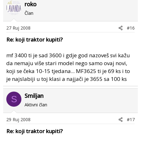
roko
Član
27 Ruj 2008
#16
Re: koji traktor kupiti?
mf 3400 ti je sad 3600 i gdje god nazoveš svi kažu
da nemaju više stari model nego samo ovaj novi,
koji se čeka 10-15 tjedana... MF3625 ti je 69 ks i to
je najslabiji u toj klasi a najjači je 3655 sa 100 ks
Smiljan
S
Aktivni član
29 Ruj 2008
#17
Re: koji traktor kupiti?