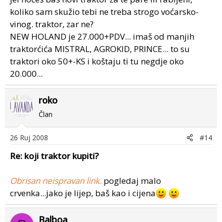
koliko sam skužio tebi ne treba strogo voćarsko-
vinog. traktor, zar ne?
NEW HOLAND je 27.000+PDV... imaš od manjih
traktorćića MISTRAL, AGROKID, PRINCE... to su
traktori oko 50+-KS i koštaju ti tu negdje oko
20.000...
roko
Član
26 Ruj 2008
#14
Re: koji traktor kupiti?
Obrisan neispravan link.
pogledaj malo
crvenka...jako je lijep, baš kao i cijena
Balboa