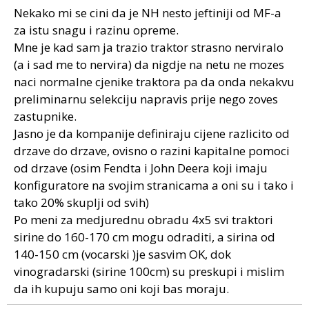
Nekako mi se cini da je NH nesto jeftiniji od MF-a
za istu snagu i razinu opreme.
Mne je kad sam ja trazio traktor strasno nerviralo
(a i sad me to nervira) da nigdje na netu ne mozes
naci normalne cjenike traktora pa da onda nekakvu
preliminarnu selekciju napravis prije nego zoves
zastupnike.
Jasno je da kompanije definiraju cijene razlicito od
drzave do drzave, ovisno o razini kapitalne pomoci
od drzave (osim Fendta i John Deera koji imaju
konfiguratore na svojim stranicama a oni su i tako i
tako 20% skuplji od svih)
Po meni za medjurednu obradu 4x5 svi traktori
sirine do 160-170 cm mogu odraditi, a sirina od
140-150 cm (vocarski )je sasvim OK, dok
vinogradarski (sirine 100cm) su preskupi i mislim
da ih kupuju samo oni koji bas moraju.