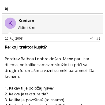
aj
Kontam
K
Aktivni član
26 Ruj 2008
#2
Re: koji traktor kupiti?
Pozdrav Balboa i dobro došao. Mene pati ista
dilema, no koliko sam sam skužio i u priči sa
drugim forumašima važni su neki parametri. Da
krenem:
1. Kakav ti je položaj njive?
2. Kakva je tekstura tla?
3. Kolika ja površina? (to znamo)