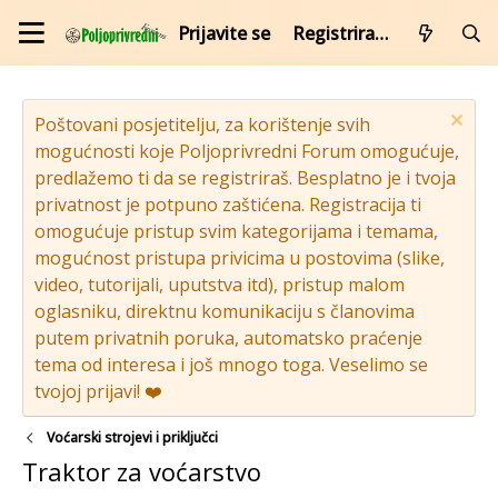
Prijavite se
Registrirajte se
Poštovani posjetitelju, za korištenje svih
mogućnosti koje Poljoprivredni Forum omogućuje,
predlažemo ti da se registriraš. Besplatno je i tvoja
privatnost je potpuno zaštićena. Registracija ti
omogućuje pristup svim kategorijama i temama,
mogućnost pristupa privicima u postovima (slike,
video, tutorijali, uputstva itd), pristup malom
oglasniku, direktnu komunikaciju s članovima
putem privatnih poruka, automatsko praćenje
tema od interesa i još mnogo toga. Veselimo se
tvojoj prijavi! ❤️
Voćarski strojevi i priključci
Traktor za voćarstvo