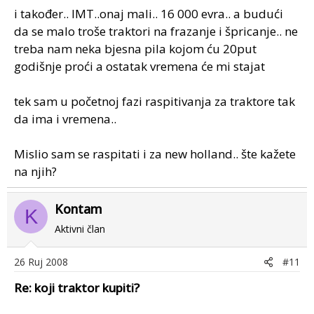
i također.. IMT..onaj mali.. 16 000 evra.. a budući
da se malo troše traktori na frazanje i špricanje.. ne
treba nam neka bjesna pila kojom ću 20put
godišnje proći a ostatak vremena će mi stajat
tek sam u početnoj fazi raspitivanja za traktore tak
da ima i vremena..
Mislio sam se raspitati i za new holland.. šte kažete
na njih?
Kontam
K
Aktivni član
26 Ruj 2008
#11
Re: koji traktor kupiti?