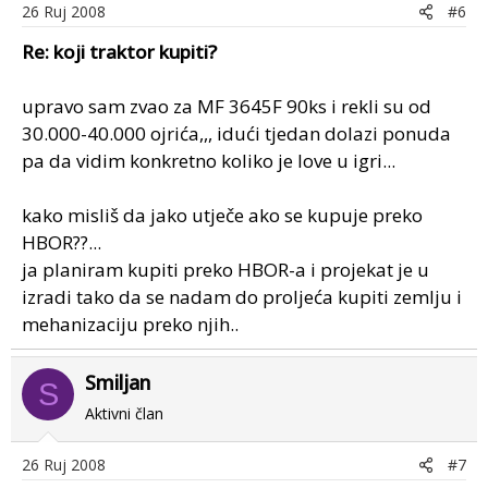
26 Ruj 2008
#6
Re: koji traktor kupiti?
upravo sam zvao za MF 3645F 90ks i rekli su od
30.000-40.000 ojrića,,, idući tjedan dolazi ponuda
pa da vidim konkretno koliko je love u igri...
kako misliš da jako utječe ako se kupuje preko
HBOR??...
ja planiram kupiti preko HBOR-a i projekat je u
izradi tako da se nadam do proljeća kupiti zemlju i
mehanizaciju preko njih..
Smiljan
S
Aktivni član
26 Ruj 2008
#7