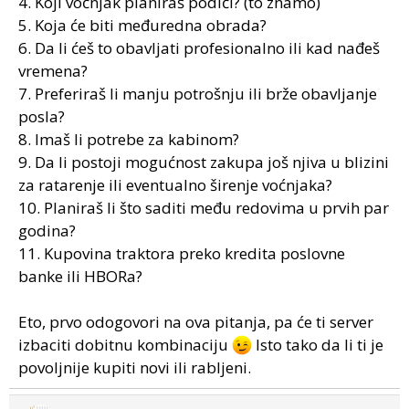
4. Koji voćnjak planiraš podići? (to znamo)
5. Koja će biti međuredna obrada?
6. Da li ćeš to obavljati profesionalno ili kad nađeš
vremena?
7. Preferiraš li manju potrošnju ili brže obavljanje
posla?
8. Imaš li potrebe za kabinom?
9. Da li postoji mogućnost zakupa još njiva u blizini
za ratarenje ili eventualno širenje voćnjaka?
10. Planiraš li što saditi među redovima u prvih par
godina?
11. Kupovina traktora preko kredita poslovne
banke ili HBORa?
Eto, prvo odogovori na ova pitanja, pa će ti server
izbaciti dobitnu kombinaciju
Isto tako da li ti je
povoljnije kupiti novi ili rabljeni.