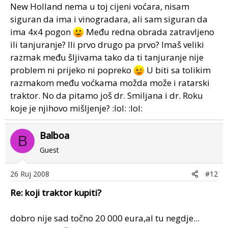
New Holland nema u toj cijeni voćara, nisam
siguran da ima i vinogradara, ali sam siguran da
ima 4x4 pogon
Među redna obrada zatravljeno
ili tanjuranje? Ili prvo drugo pa prvo? Imaš veliki
razmak među šljivama tako da ti tanjuranje nije
problem ni prijeko ni popreko
U biti sa tolikim
razmakom među voćkama možda može i ratarski
traktor. No da pitamo još dr. Smiljana i dr. Roku
koje je njihovo mišljenje? :lol: :lol:
Balboa
B
Guest
26 Ruj 2008
#12
Re: koji traktor kupiti?
dobro nije sad točno 20 000 eura,al tu negdje...