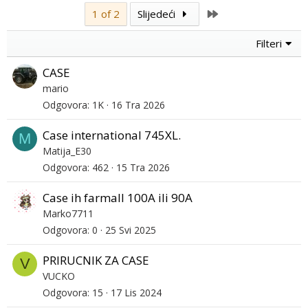
Last
1 of 2
Slijedeći
Filteri
CASE
mario
Odgovora
1K
16 Tra 2026
Case international 745XL.
M
Matija_E30
Odgovora
462
15 Tra 2026
Case ih farmall 100A ili 90A
Marko7711
Odgovora
0
25 Svi 2025
PRIRUCNIK ZA CASE
V
VUCKO
Odgovora
15
17 Lis 2024