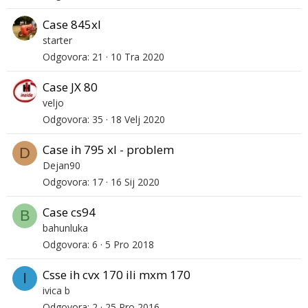
Case 845xl
starter
Odgovora
21
10 Tra 2020
Case JX 80
veljo
Odgovora
35
18 Velj 2020
Case ih 795 xl - problem
D
Dejan90
Odgovora
17
16 Sij 2020
Case cs94
B
bahunluka
Odgovora
6
5 Pro 2018
Csse ih cvx 170 ili mxm 170
I
ivica b
Odgovora
2
25 Pro 2016