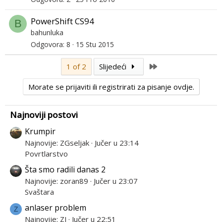
PowerShift CS94
B
bahunluka
Odgovora
8
15 Stu 2015
Last
1 of 2
Slijedeći
Morate se prijaviti ili registrirati za pisanje ovdje.
Najnoviji postovi
Krumpir
Najnovije: ZGseljak
Jučer u 23:14
Povrtlarstvo
Šta smo radili danas 2
Najnovije: zoran89
Jučer u 23:07
Svaštara
anlaser problem
Z
Najnovije: ZJ
Jučer u 22:51