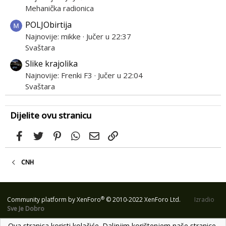
Mehanička radionica
POLJObirtija
Najnovije: mikke
Jučer u 22:37
Svaštara
Slike krajolika
Najnovije: Frenki F3
Jučer u 22:04
Svaštara
Dijelite ovu stranicu
Facebook
Twitter
Pinterest
WhatsApp
Email
Link
CNH
®
Community platform by XenForo
© 2010-2022 XenForo Ltd.
Izradio
Sve Je Dobro
Ova stranica koristi kolačiće. Daljnjim korištenjem naše stranice,