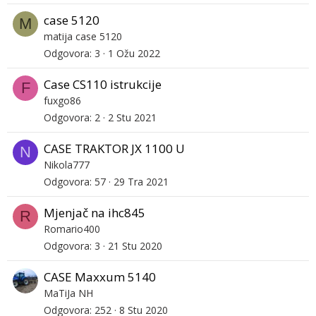
case 5120
M
matija case 5120
Odgovora
3
1 Ožu 2022
Case CS110 istrukcije
F
fuxgo86
Odgovora
2
2 Stu 2021
CASE TRAKTOR JX 1100 U
N
Nikola777
Odgovora
57
29 Tra 2021
Mjenjač na ihc845
R
Romario400
Odgovora
3
21 Stu 2020
CASE Maxxum 5140
MaTiJa NH
Odgovora
252
8 Stu 2020