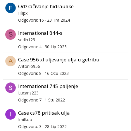
Odzračivanje hidraulike
Filipx
Odgovora
16
23 Tra 2024
International 844-s
S
sedin123
Odgovora
4
30 Lip 2023
Case 956 xl uljevanje ulja u getribu
A
Antonio956
Odgovora
8
16 Ožu 2023
International 745 paljenje
Lucans223
Odgovora
7
1 Stu 2022
Case cs78 pritisak ulja
I
Imilkoo
Odgovora
3
28 Lip 2022