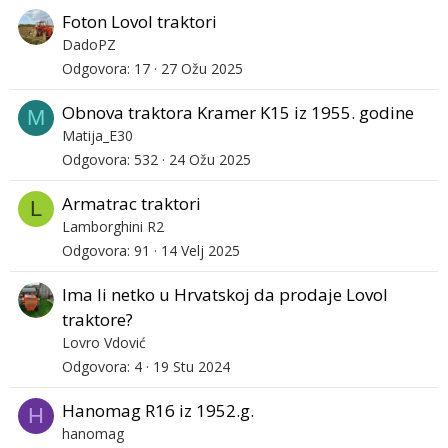
Foton Lovol traktori
DadoPZ
Odgovora
17
27 Ožu 2025
Obnova traktora Kramer K15 iz 1955. godine
M
Matija_E30
Odgovora
532
24 Ožu 2025
Armatrac traktori
L
Lamborghini R2
Odgovora
91
14 Velj 2025
Ima li netko u Hrvatskoj da prodaje Lovol
traktore?
Lovro Vdović
Odgovora
4
19 Stu 2024
Hanomag R16 iz 1952.g.
H
hanomag