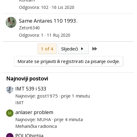
Odgovora
102
16 Lis 2020
Same Antares 110 1993.
Zetor6340
Odgovora
1
11 Ruj 2020
Last
1 of 4
Slijedeći
Morate se prijaviti ili registrirati za pisanje ovdje.
Najnoviji postovi
IMT 539 i 533
Najnovije: gost1975
prije 1 minutu
IMT
anlaser problem
M
Najnovije: MUHA
prije 4 minuta
Mehanička radionica
POLJObirtija
L