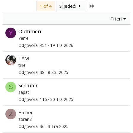
Last
1 of 4
Slijedeći
Filteri
Oldtimeri
Y
Yerre
Odgovora
451
19 Tra 2026
TYM
tine
Odgovora
38
8 Stu 2025
Schlüter
S
sapat
Odgovora
116
30 Tra 2025
Eicher
Z
zoran8
Odgovora
36
3 Tra 2025