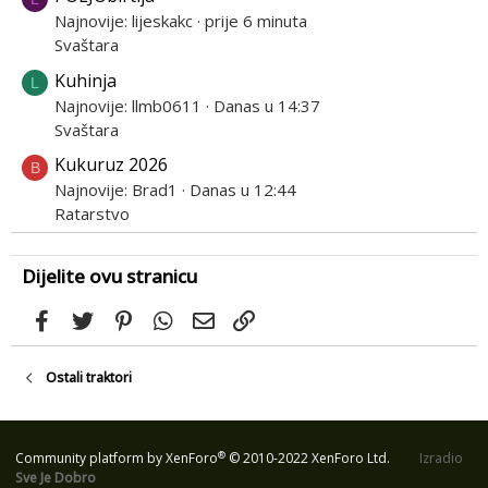
Najnovije: lijeskakc
prije 6 minuta
Svaštara
Kuhinja
L
Najnovije: llmb0611
Danas u 14:37
Svaštara
Kukuruz 2026
B
Najnovije: Brad1
Danas u 12:44
Ratarstvo
Dijelite ovu stranicu
Facebook
Twitter
Pinterest
WhatsApp
Email
Link
Ostali traktori
®
Community platform by XenForo
© 2010-2022 XenForo Ltd.
Izradio
Sve Je Dobro