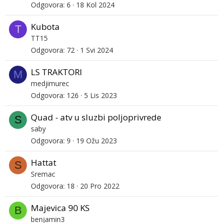
Odgovora
6
18 Kol 2024
Kubota
T
TT15
Odgovora
72
1 Svi 2024
LS TRAKTORI
M
medjimurec
Odgovora
126
5 Lis 2023
Quad - atv u sluzbi poljoprivrede
S
saby
Odgovora
9
19 Ožu 2023
Hattat
S
Sremac
Odgovora
18
20 Pro 2022
Majevica 90 KS
B
benjamin3